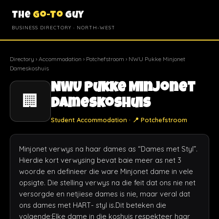
The
Go-To
Guy
BUSINESS DIRECTORY · NORTH-WEST
Directory
›
Accommodation
›
Potchefstroom
› NWU Pukke Minjonet
Dameskoshuis
NWU Pukke Minjonet
🏢
Dameskoshuis
Student Accommodation · 📍 Potchefstroom
Minjonet verwys na haar dames as “Dames met Styl”. 
Hierdie kort verwysing bevat baie meer as net 3 
woorde en definieer die ware Minjonet dame in vele 
opsigte. Die stelling verwys na die feit dat ons nie net 
versorgde en netjiese dames is nie, maar veral dat 
ons dames met HART- styl is.Dit beteken die 
volgende:Elke dame in die koshuis respekteer haar 