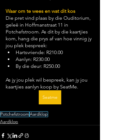
Waar om te wees en wat dit kos
Die pret vind plaas by die Ouditorium, 
geleë in Hoffmanstraat 11 in 
Potchefstroom. As dit by die kaartjies 
kom, hang die prys af van hoe vinnig jy 
jou plek bespreek:
Hartsvriende: R210.00
Aanlyn: R230.00
By die deur: R250.00
As jy jou plek wil bespreek, kan jy jou 
kaartjies aanlyn koop by SeatMe.
Seatme
Potchefstroom
Aardklop
Aardklop