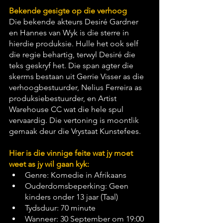
Bekende gesigte op die verhoog
Die bekende akteurs Desiré Gardner 
en Hannes van Wyk is die sterre in 
hierdie produksie. Hulle het ook self 
die regie behartig, terwyl Desiré die 
teks geskryf het. Die span agter die 
skerms bestaan uit Gerrie Visser as die 
verhoogbestuurder, Nelius Ferreira as 
produksiebestuurder, en Artist 
Warehouse CC wat die hele spul 
vervaardig. Die vertoning is moontlik 
gemaak deur die Vrystaat Kunstefees.
Hier is die vinnige feite wat jy moet 
weet as jy wil gaan kyk:
Genre: Komedie in Afrikaans
Ouderdomsbeperking: Geen 
kinders onder 13 jaar (Taal)
Tydsduur: 70 minute
Wanneer: 30 September om 19:00