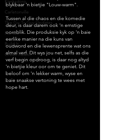
Klerksdorp
blykbaar 'n bietjie "Louw-warm".
Carletonville
Tussen al die chaos en die komedie 
The Go-To Guy Updates
deur, is daar darem ook 'n ernstige 
oomblik. Die produksie kyk op 'n baie 
Flo-Tek
eerlike manier na die kuns van 
Build It
oudword en die lewensprente wat ons 
almal verf. Dit wys jou net, selfs as die 
Green Health
verf begin opdroog, is daar nog altyd 
'n bietjie kleur oor om te geniet. Dit 
beloof om 'n lekker warm, wyse en 
baie snaakse vertoning te wees met 
hope hart.