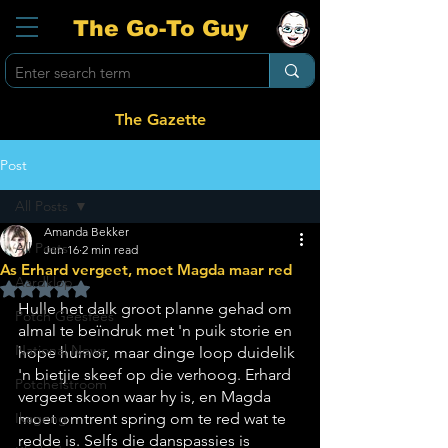
The Go-To Guy
The Gazette
Post
All Posts
Amanda Bekker
All Posts
Jun 16
2 min read
As Erhard vergeet, moet Magda maar red
Aardklop
Rated NaN out of 5 stars.
Hulle het dalk groot planne gehad om 
Potch Geesfees
almal te beïndruk met 'n puik storie en 
National News
hope humor, maar dinge loop duidelik 
'n bietjie skeef op die verhoog. Erhard 
Potchefstroom
vergeet skoon waar hy is, en Magda 
Ikageng
moet omtrent spring om te red wat te 
redde is. Selfs die danspassies is 