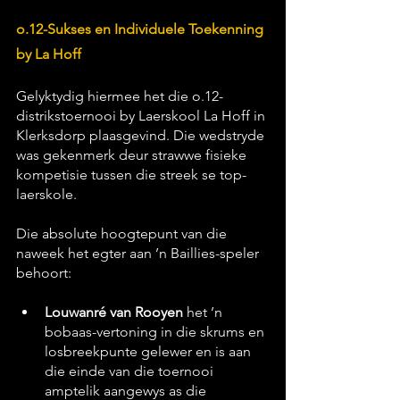
o.12-Sukses en Individuele Toekenning 
by La Hoff
Gelyktydig hiermee het die o.12-
distrikstoernooi by Laerskool La Hoff in 
Klerksdorp plaasgevind. Die wedstryde 
was gekenmerk deur strawwe fisieke 
kompetisie tussen die streek se top-
laerskole.
Die absolute hoogtepunt van die 
naweek het egter aan ’n Baillies-speler 
behoort:
Louwanré van Rooyen
 het ’n 
bobaas-vertoning in die skrums en 
losbreekpunte gelewer en is aan 
die einde van die toernooi 
amptelik aangewys as die 