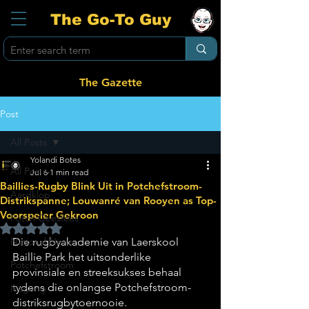
The Go-To Guy
The Gazette
Post
All Posts
Yolandi Botes
All Posts
Jul 6
1 min read
Baillies-Rugby Blink Uit in Potchefstroom-
Aardklop
Distrikspanne; Louwanré van Rooyen as Top-
Voorspeler Gekroon
Potch Geesfees
Rated NaN out of 5 stars.
National News
Die rugbyakademie van Laerskool 
Baillie Park het uitsonderlike 
Potchefstroom
provinsiale en streeksukses behaal 
tydens die onlangse Potchefstroom-
Ikageng
distriksrugbytoernooie. 