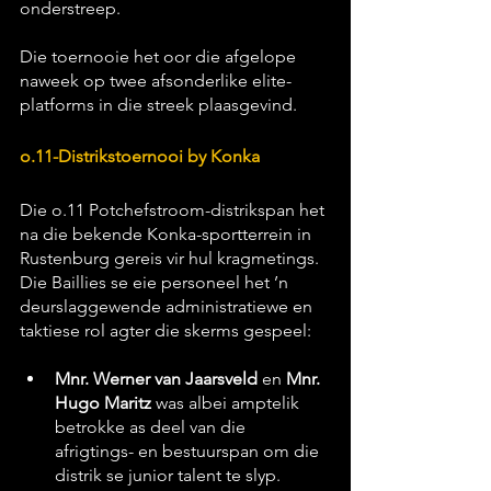
onderstreep.
Die toernooie het oor die afgelope 
naweek op twee afsonderlike elite-
platforms in die streek plaasgevind.
o.11-Distrikstoernooi by Konka
Die o.11 Potchefstroom-distrikspan het 
na die bekende Konka-sportterrein in 
Rustenburg gereis vir hul kragmetings. 
Die Baillies se eie personeel het ’n 
deurslaggewende administratiewe en 
taktiese rol agter die skerms gespeel:
Mnr. Werner van Jaarsveld
 en 
Mnr. 
Hugo Maritz
 was albei amptelik 
betrokke as deel van die 
afrigtings- en bestuurspan om die 
distrik se junior talent te slyp.