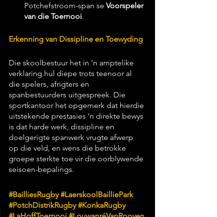
Potchefstroom-span se 
Voorspeler 
van die Toernooi
.
Erkenning van Dissipline en Toewyding
Die skoolbestuur het in ’n amptelike 
verklaring hul diepe trots teenoor al 
die spelers, afrigters en 
spanbestuurders uitgespreek. Die 
sportkantoor het opgemerk dat hierdie 
uitstekende prestasies ’n direkte bewys 
is dat harde werk, dissipline en 
doelgerigte spanwerk vrugte afwerp 
op die veld, en wens die betrokke 
groepe sterkte toe vir die oorblywende 
seisoen-bepalings.
#BailliesRugby
#LaerskoolBailliePark
#PotchDistrikRugby
#KonkaRugby
#LaHoffToernooi
#LouwanréVanRooyen