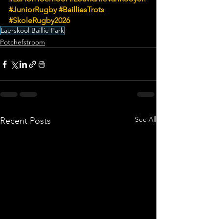
#JuniorRugby
#BailliesTrots
#SkoleRugby2026
Laerskool Baillie Park
Potchefstroom
See All
Recent Posts