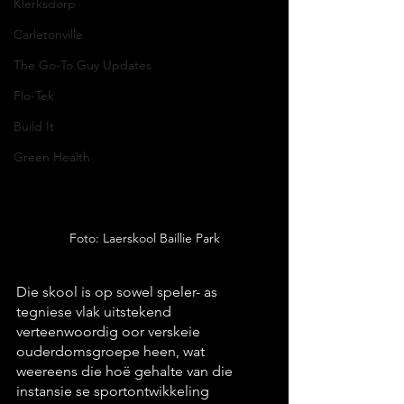
Klerksdorp
Carletonville
The Go-To Guy Updates
Flo-Tek
Build It
Green Health
Foto: Laerskool Baillie Park
Die skool is op sowel speler- as 
tegniese vlak uitstekend 
verteenwoordig oor verskeie 
ouderdomsgroepe heen, wat 
weereens die hoë gehalte van die 
instansie se sportontwikkeling 