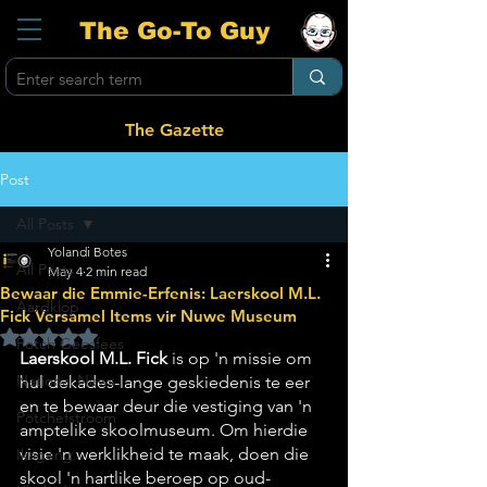
The Go-To Guy
The Gazette
Post
All Posts
Yolandi Botes
All Posts
May 4
2 min read
Bewaar die Emmie-Erfenis: Laerskool M.L.
Aardklop
Fick Versamel Items vir Nuwe Museum
Rated NaN out of 5 stars.
Potch Geesfees
Laerskool M.L. Fick
 is op 'n missie om 
National News
hul dekades-lange geskiedenis te eer 
en te bewaar deur die vestiging van 'n 
Potchefstroom
amptelike skoolmuseum. Om hierdie 
visie 'n werklikheid te maak, doen die 
Ikageng
skool 'n hartlike beroep op oud-