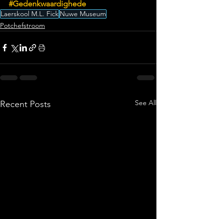
#Gedenkwaardighede
Laerskool M.L. Fick
Nuwe Museum
Potchefstroom
See All
Recent Posts