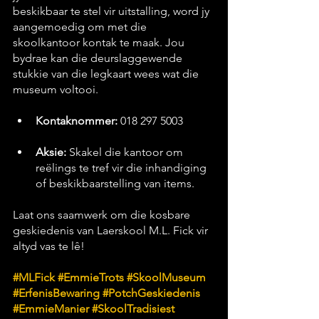
beskikbaar te stel vir uitstalling, word jy 
aangemoedig om met die 
skoolkantoor kontak te maak. Jou 
bydrae kan die deurslaggewende 
stukkie van die legkaart wees wat die 
museum voltooi.
Kontaknommer:
 018 297 5003
Aksie:
 Skakel die kantoor om 
reëlings te tref vir die inhandiging 
of beskikbaarstelling van items.
Laat ons saamwerk om die kosbare 
geskiedenis van Laerskool M.L. Fick vir 
altyd vas te lê!
#MLFick
#EmmieTrots
#SkoolMuseum
#ErfenisBewaring
#PotchGeskiedenis
#EmmieManier
#SkoolTradisiest