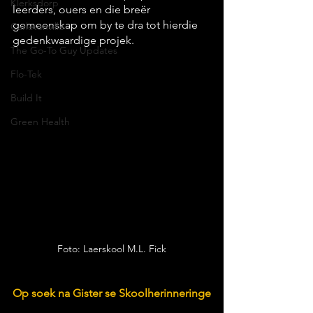
Klerksdorp
leerders, ouers en die breër 
gemeenskap om by te dra tot hierdie 
Carletonville
gedenkwaardige projek.
The Go-To Guy Updates
Flo-Tek
Build It
Green Health
Foto: Laerskool M.L. Fick
Op soek na Gister se Skoolherinneringe