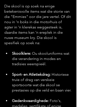
Die skool is op soek na enige 
betekenisvolle items wat die storie van 
die "Emmies" oor die jare vertel. Of dit 
nou in 'n boks in die motorhuis of 
agter in 'n klerekas weggesteek is, 
daardie items kan 'n ereplek in die 
nuwe museum kry. Die skool is 
spesifiek op soek na:
Skoolklere:
 Ou skooluniforms wat 
die verandering in modes en 
tradisies weerspieël.
Sport- en Atletiekdrag:
 Historiese 
truie of drag van verskeie 
sportsoorte wat die skool se 
prestasies op die veld en baan vier.
Gedenkwaardighede:
 Foto's, 
medaljes, sertifikate of enige 