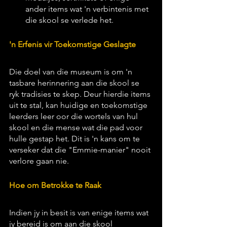
ander items wat 'n verbintenis met 
die skool se verlede het.
'n Erfenis vir Toekomstige Geslagte
Die doel van die museum is om 'n 
tasbare herinnering aan die skool se 
ryk tradisies te skep. Deur hierdie items 
uit te stal, kan huidige en toekomstige 
leerders leer oor die wortels van hul 
skool en die mense wat die pad voor 
hulle gestap het. Dit is 'n kans om te 
verseker dat die "Emmie-manier" nooit 
verlore gaan nie.
Hoe om Betrokke te Raak
Indien jy in besit is van enige items wat 
jy bereid is om aan die skool 