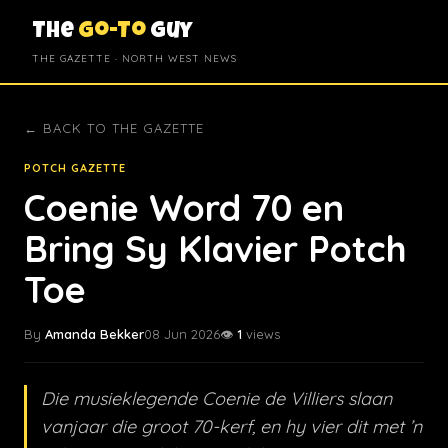
The
Go-To
Guy
THE GAZETTE · NORTH WEST NEWS
← BACK TO THE GAZETTE
POTCH GAZETTE
Coenie Word 70 en
Bring Sy Klavier Potch
Toe
By
Amanda Bekker
08 Jun 2026
👁️
1
views
Die musieklegende Coenie de Villiers slaan
vanjaar die groot 70-kerf, en hy vier dit met ’n