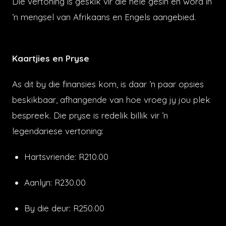
Die vertoning is geskik vir die hele gesin en word in
’n mengsel van Afrikaans en Engels aangebied.
Kaartjies en Pryse
As dit by die finansies kom, is daar ’n paar opsies
beskikbaar, afhangende van hoe vroeg jy jou plek
bespreek. Die pryse is redelik billik vir ’n
legendariese vertoning:
Hartsvriende: R210.00
Aanlyn: R230.00
By die deur: R250.00