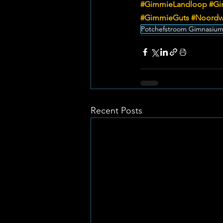
#GimmieLandloop
#Gi
#GimmieGuts
#Noordw
Potchefstroom Gimnasiu
Recent Posts