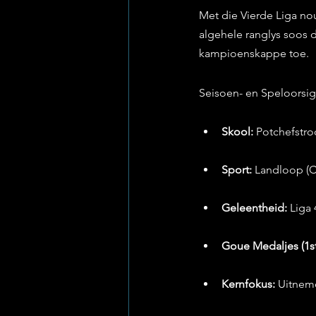
Met die Vierde Liga no
algehele ranglys soos d
kampioenskappe toe.
Seisoen- en Speloorsig
Skool:
 Potchefstr
Sport:
 Landloop (C
Geleentheid:
 Liga
Goue Medaljes (1st
Kernfokus:
 Uitnem