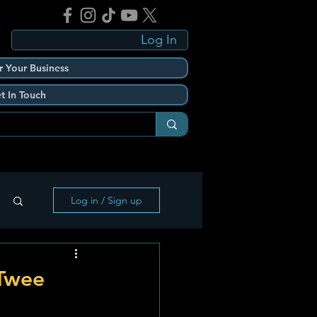
Log In
r Your Business
t In Touch
Log in / Sign up
 Twee