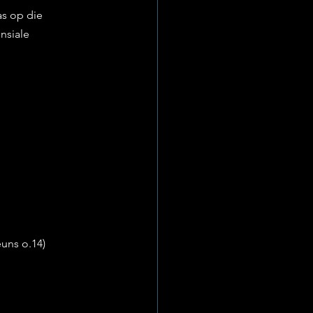
s op die 
nsiale 
euns o.14)