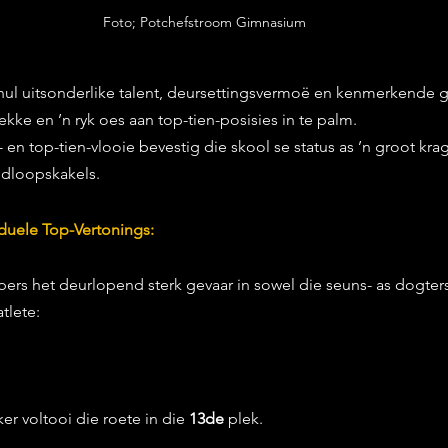
Foto; Potchefstroom Gimnasium
hul uitsonderlike talent, deursettingsvermoë en kenmerkende 
kke en ’n ryk oes aan top-tien-posisies in te palm.
en top-tien-vlooie bevestig die skool se status as ’n groot krag 
ndloopskakels.
iduele Top-Vertonings:
ers het deurlopend sterk gevaar in sowel die seuns- as dogters
tlete:
er voltooi die roete in die 
13de
 plek.