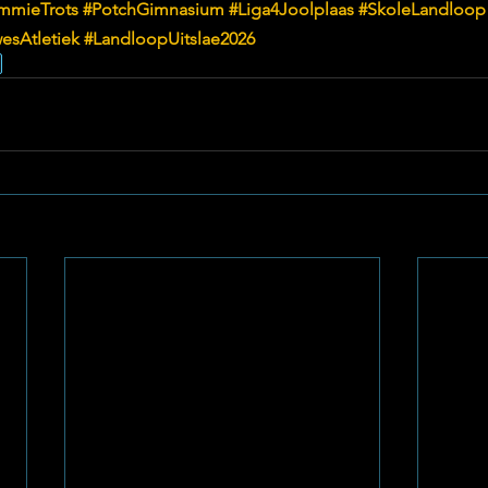
mmieTrots
#PotchGimnasium
#Liga4Joolplaas
#SkoleLandloop
esAtletiek
#LandloopUitslae2026
m