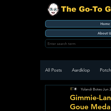
The Go-To 
Home
About U
All Posts
Aardklop
Potch
Yolandi Botes
Jun 
Ikageng
Klerksdorp
Gimmie-Lan
Goue Medalj
Build It
Green Health