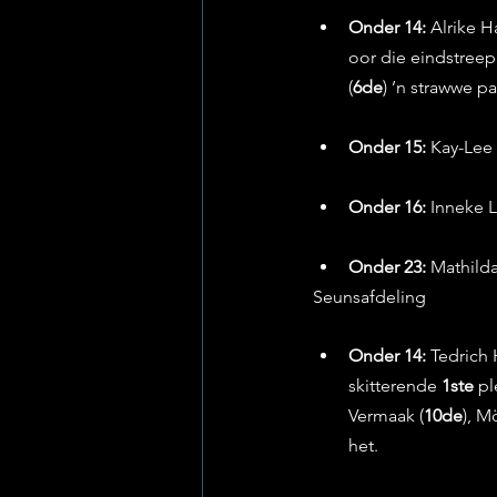
Onder 14:
 Alrike H
oor die eindstreep
(
6de
) ’n strawwe p
Onder 15:
 Kay-Lee 
Onder 16:
 Inneke 
Onder 23:
 Mathilda
Seunsafdeling
Onder 14:
 Tedrich
skitterende 
1ste
 p
Vermaak (
10de
), M
het.