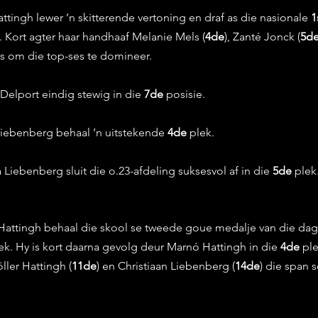
attingh lewer ’n skitterende vertoning en draf as die nasionale 
1
. Kort agter haar handhaaf Melanie Mels (
4de
), Zanté Jonck (
5d
as om die top-ses te domineer.
Delport eindig stewig in die 
7de
 posisie.
Liebenberg behaal ’n uitstekende 
4de
 plek.
 Liebenberg sluit die o.23-afdeling suksesvol af in die 
5de
 plek
 Hattingh behaal die skool se tweede goue medalje van die dag
lek. Hy is kort daarna gevolg deur Marnó Hattingh in die 
4de
 pl
öller Hattingh (
11de
) en Christiaan Liebenberg (
14de
) die span 