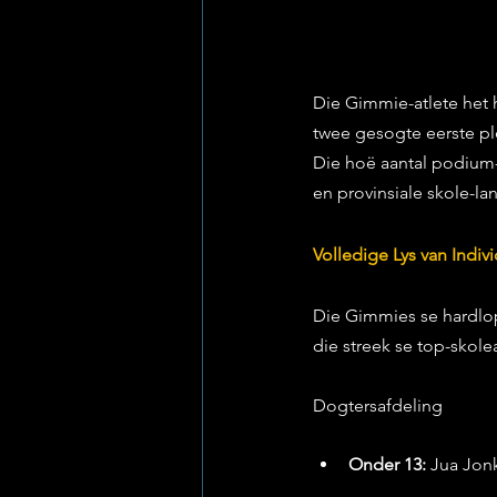
Die Gimmie-atlete het 
twee gesogte eerste ple
Die hoë aantal podium- 
en provinsiale skole-la
Volledige Lys van Indiv
Die Gimmies se hardlop
die streek se top-skolea
Dogtersafdeling
Onder 13:
 Jua Jonk