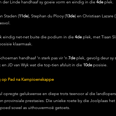
an der Linde handhaaf sy goeie vorm en eindig in die 
4de
 plek.
n Staden (
11de
), Stephan du Plooy (
13de
) en Christiaan Lazare (
esvol.
k eindig net-net buite die podium in die 
4de
 plek, met Tiaan Sl
posisie klaarmaak.
Schoeman handhaaf ’n sterk pas vir ’n 
7de
 plek, gevolg deur sy
k en JD van Wyk wat die top-tien afsluit in die 
10de
 posisie.
ng op Pad na Kampioenskappe
l opregte gelukwense en diepe trots teenoor al die landlopers 
en provinsiale prestasies. Die unieke roete by die Joolplaas het 
 spoed sowel as uithouvermoë getoets.