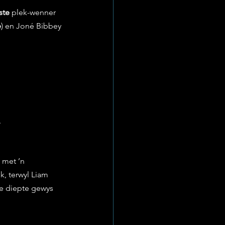
ste
 plek-wenner 
e
) en Joné Bibbey 
.
 met ’n 
ek, terwyl Liam 
se diepte gewys 