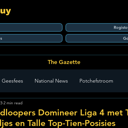
Guy
Registe
s
Ge
The Gazette
 Geesfees
National News
Potchefstroom
23
2 min read
Carletonville
The Go-To Guy Updates
Flo-Tek
dloopers Domineer Liga 4 met
es en Talle Top-Tien-Posisies