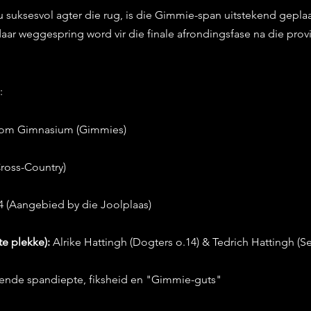
u suksesvol agter die rug, is die Gimmie-span uitstekend geplaa
aar weggespring word vir die finale afrondingsfase na die provi
:
oom Gimnasium (Gimmies)
ross-Country)
 4 (Aangebied by die Joolplaas)
e plekke):
 Alrike Hattingh (Dogters o.14) & Tedrich Hattingh (S
ende spandiepte, fiksheid en "Gimmie-guts"