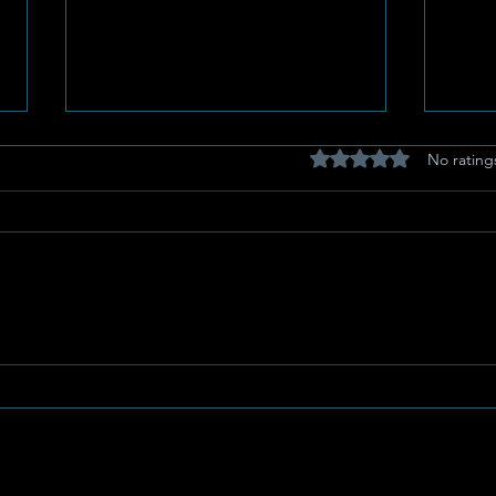
Rated 0 out of 5 stars
No rating
Potchefstroom Pulse:
Eg-A
Celebrating Heritage,
Stor
Artistic Mastery, and
Stee
Women’s Day
Kuie
Gees