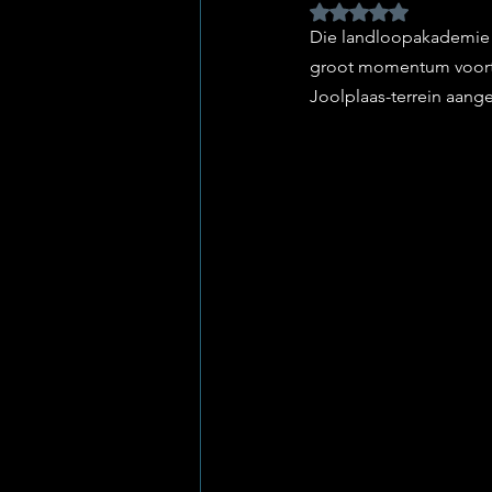
Rated NaN out of 5 
Die landloopakademie 
groot momentum voortge
Joolplaas-terrein aange