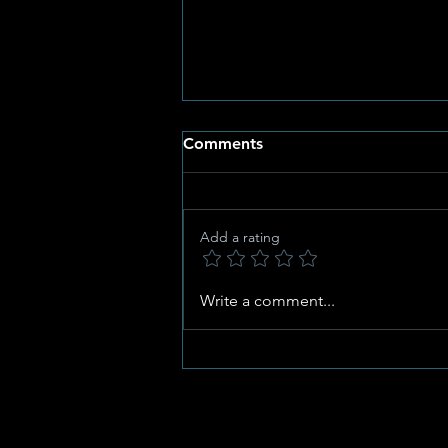
Comments
Add a rating
Al Vyf Gimmie-Ruiters
Write a comment...
Kwalifiseer vir SANESA
Nasionale Kampioenskappe