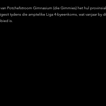
stars.
van Potchefstroom Gimnasium (die Gimmies) het hul provinsial
sit tydens die amptelike Liga 4-byeenkoms, wat vanjaar by die
bied is. 