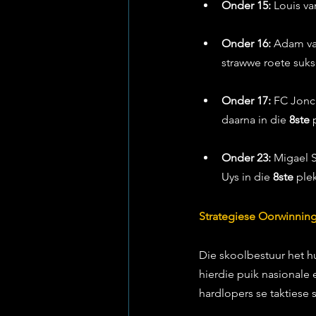
Onder 15:
 Louis v
Onder 16:
 Adam va
strawwe roete suks
Onder 17:
 FC Jonc
daarna in die 
8ste
 
Onder 23:
 Migael 
Uys in die 
8ste
 ple
Strategiese Oorwinni
Die skoolbestuur het hu
hierdie puik nasionale 
hardlopers se taktiese