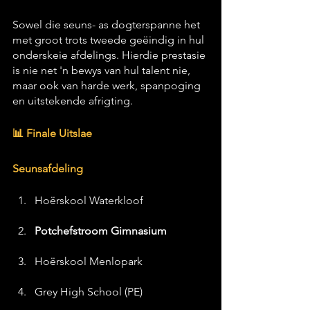
Sowel die seuns- as dogterspanne het 
met groot trots tweede geëindig in hul 
onderskeie afdelings. Hierdie prestasie 
is nie net 'n bewys van hul talent nie, 
maar ook van harde werk, spanpoging 
en uitstekende afrigting. 
📊 Finale Uitslae
Seunsafdeling
Hoërskool Waterkloof
Potchefstroom Gimnasium
Hoërskool Menlopark
Grey High School (PE)