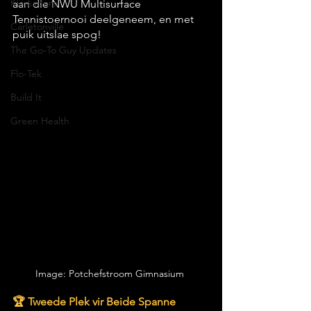
Klerksdorp
aan die NWU Multisurface 
Tennistoernooi deelgeneem, en met 
Carletonville
puik uitslae spog!
The Go-To Guy Updates
Flo-Tek
Build It
Green Health
Image: Potchefstroom Gimnasium 
🏆 Tweede Plek vir Beide Spanne