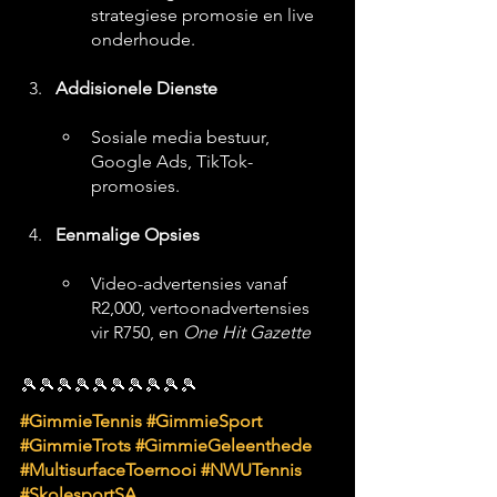
strategiese promosie en live 
onderhoude.
Addisionele Dienste
Sosiale media bestuur, 
Google Ads, TikTok-
promosies.
Eenmalige Opsies
Video-advertensies vanaf 
R2,000, vertoonadvertensies 
vir R750, en 
One Hit Gazette
🎾🎾🎾🎾🎾🎾🎾🎾🎾🎾
#GimmieTennis
#GimmieSport
#GimmieTrots
#GimmieGeleenthede
#MultisurfaceToernooi
#NWUTennis
#SkolesportSA