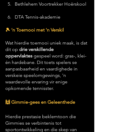
Bethlehem Voortrekker Hoërskool
DTA Tennis-akademie
🎾 ‘n Toernooi met 'n Verskil
Wat hierdie toernooi uniek maak, is dat 
dit op 
drie verskillende 
oppervlaktes
 gespeel word: gras-, klei- 
én hardebane. Dit toets spelers se 
aanpasbaarheid en vaardighede in 
verskeie speelomgewings, 'n 
waardevolle ervaring vir enige 
opkomende tennisster.
🙌 Gimmie-gees en Geleenthede
Hierdie prestasie beklemtoon die 
Gimmies se verbintenis tot 
sportontwikkeling en die skep van 