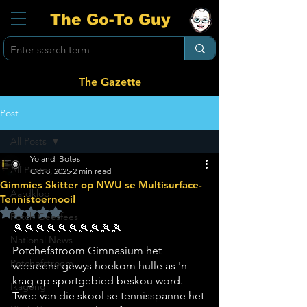
The Go-To Guy
The Gazette
Post
All Posts
Yolandi Botes
All Posts
Oct 8, 2025
2 min read
Gimmies Skitter op NWU se Multisurface-
Aardklop
Tennistoernooi!
Rated NaN out of 5 stars.
Potch Geesfees
🎾🎾🎾🎾🎾🎾🎾🎾🎾🎾
National News
Potchefstroom Gimnasium het 
Potchefstroom
weereens gewys hoekom hulle as 'n 
krag op sportgebied beskou word. 
Ikageng
Twee van die skool se tennisspanne het 