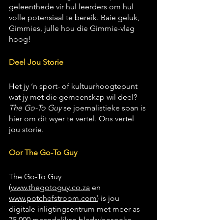
geleenthede vir hul leerders om hul 
volle potensiaal te bereik. Baie geluk, 
Gimmies, julle hou die Gimmie-vlag 
hoog!
Deel Jou Storie
Het jy ’n sport- of kultuurhoogtepunt 
wat jy met die gemeenskap wil deel? 
The Go-To Guy
 se joernalistieke span is 
hier om dit wyer te vertel. Ons vertel 
jou storie.
Oor The Go-To Guy
The Go-To Guy 
(
www.thegotoguy.co.za
 en 
www.potchefstroom.com
)
 is jou 
digitale inligtingsentrum met meer as 
75,000 maandelikse bladsybesoeke. 