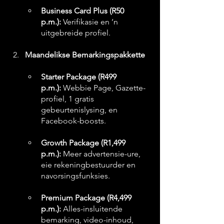
Business Card Plus (R50 
p.m.):
 Verifikasie en ’n 
uitgebreide profiel.
Maandelikse Bemarkingspakkette
Starter Package (R499 
p.m.):
 Webbie Page, Gazette-
profiel, 1 gratis 
gebeurtenislysing, en 
Facebook-boosts.
Growth Package (R1,499 
p.m.):
 Meer advertensie-ure, 
eie rekeningbestuurder en 
navorsingsfunksies.
Premium Package (R4,499 
p.m.):
 Alles-insluitende 
bemarking, video-inhoud, 