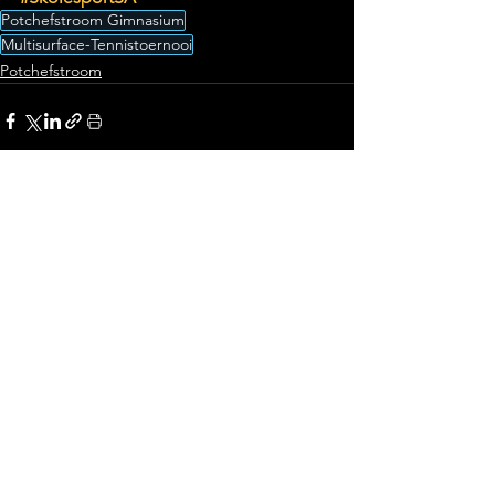
Potchefstroom Gimnasium
Multisurface-Tennistoernooi
Potchefstroom
See All
Recent Posts