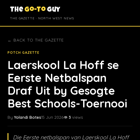
The
Go-To
Guy
THE GAZETTE · NORTH WEST NEWS
← BACK TO THE GAZETTE
POTCH GAZETTE
Laerskool La Hoff se
Eerste Netbalspan
Draf Uit by Gesogte
Best Schools-Toernooi
By
Yolandi Botes
15 Jun 2026
👁️
3
views
Die Eerste netbalspan van Laerskool La Hoff