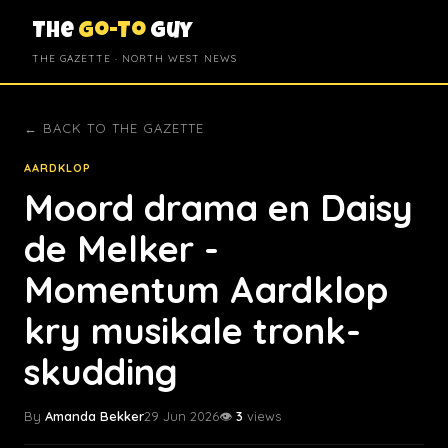
The
Go-To
Guy
THE GAZETTE · NORTH WEST NEWS
← BACK TO THE GAZETTE
AARDKLOP
Moord drama en Daisy
de Melker -
Momentum Aardklop
kry musikale tronk-
skudding
By
Amanda Bekker
29 Jun 2026
👁️
3
views