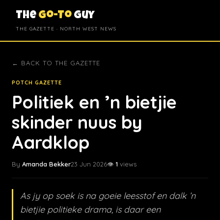
The
Go-To
Guy
THE GAZETTE · NORTH WEST NEWS
← BACK TO THE GAZETTE
POTCH GAZETTE
Politiek en ’n bietjie
skinder nuus by
Aardklop
By
Amanda Bekker
23 Jun 2026
👁️
1
views
As jy op soek is na goeie leesstof en dalk ’n
bietjie politieke drama, is daar een