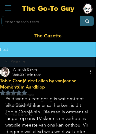
The Go-To Guy
The Gazette
Post
All Posts
Amanda Bekker
All Posts
Jun 30
2 min read
Tobie Cronjé deel alles by vanjaar se
Aardklop
Momentum Aardklop
Rated NaN out of 5 stars.
Potch Geesfees
As daar nou een gesig is wat omtrent 
National News
elke Suid-Afrikaner sal herken, is dit 
Tobie Cronjé sin. Die man is omtrent al 
Potchefstroom
langer op ons TV-skerms en verhoë as 
wat die meeste van ons kan onthou. Vir 
Ikageng
diegene wat altyd wou weet wat agter 