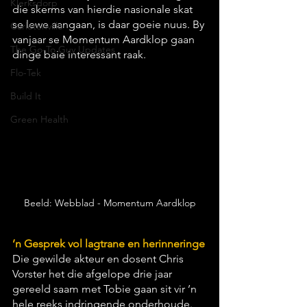
Klerksdorp
die skerms van hierdie nasionale skat 
se lewe aangaan, is daar goeie nuus. By 
Carletonville
vanjaar se Momentum Aardklop gaan 
The Go-To Guy Updates
dinge baie interessant raak.
Flo-Tek
Build It
Green Health
Beeld: Webblad - Momentum Aardklop
Beeld: Webblad - Momentum Aardklop
’n Gesprek vol lagtrane en herinneringe
Die gewilde akteur en dosent Chris 
Vorster het die afgelope drie jaar 
gereeld saam met Tobie gaan sit vir ’n 
hele reeks indringende onderhoude. 