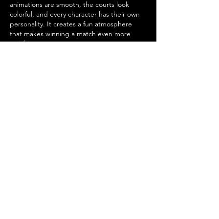
animations are smooth, the courts look 
colorful, and every character has their own 
personality. It creates a fun atmosphere 
that makes winning a match even more 
satisfying.
Like
Reply
Download Our App
Our Socials
Contact Us:
guy@thegotoguy.co.za
Mia meent, Unit 5
17a Palmiet Street, Potchefstroom
Rights Reserved - The Go-To Guy © ™ (Pty) Ltd
2018 - 2026
Site design and built by Digital Guy
Trademarks Registered CIPC
Privacy Policy and Terms /Conditions
Proudly Supporting