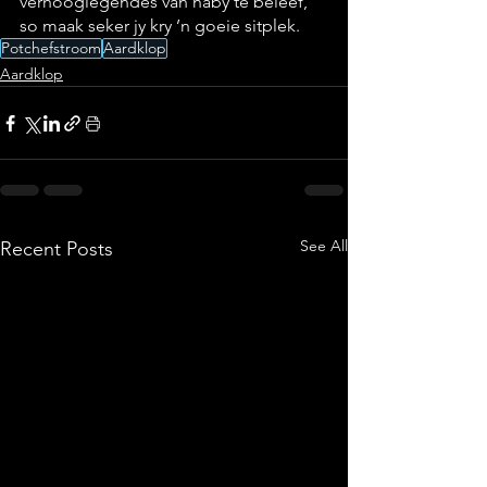
verhooglegendes van naby te beleef, 
so maak seker jy kry ’n goeie sitplek.
Potchefstroom
Aardklop
Aardklop
See All
Recent Posts