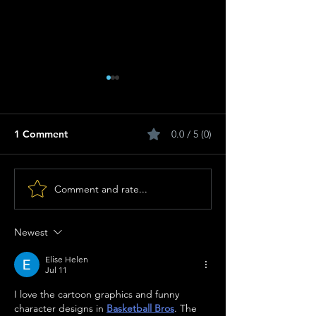
1 Comment
0.0 / 5 (0)
Comment and rate...
Beleef Nuwe Talent op
Gly in die Feesg
die Aardklop-verhoog:
Die Piesangskil
Jadon Ronen Bourne Tref
Krap Waar Dit 
Newest
Potchefstroom!
Aardklop!
Elise Helen
Jul 11
I love the cartoon graphics and funny 
character designs in 
Basketball Bros
. The 