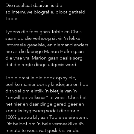
Die resultaat daarvan is die 
splinternuwe biografie, bloot getiteld 
Tobie.
Tydens die fees gaan Tobie en Chris 
saam op die verhoog sit vir ’n lekker 
informele geselsie, en niemand anders 
nie as die kranige Marion Holm gaan 
die vrae vra. Marion gaan beslis sorg 
dat die regte dinge uitgevis word.
Tobie praat in die boek op sy eie, 
eerlike manier oor sy kinderjare en hoe 
dit voel om eintlik ’n bietjie van ’n 
"onwillige volksnar" te wees. Chris het 
net hier en daar dinge geredigeer en 
konteks bygevoeg sodat die storie 
100% getrou bly aan Tobie se eie stem. 
Dit beloof om ’n baie vermaaklike 45 
minute te wees wat geskik is vir die 