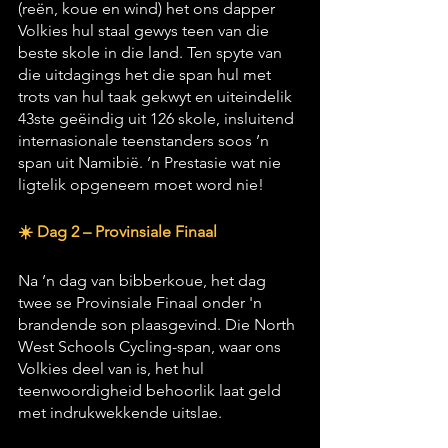
(reën, koue en wind) het ons dapper 
Volkies hul staal gewys teen van die 
beste skole in die land. Ten spyte van 
die uitdagings het die span hul met 
trots van hul taak gekwyt en uiteindelik 
43ste geëindig uit 126 skole, insluitend 
internasionale teenstanders soos ’n 
span uit Namibië. ’n Prestasie wat nie 
ligtelik opgeneem moet word nie!
☀️ Dag 2 – Provinsiale Finaal
Na ’n dag van bibberkoue, het dag 
twee se Provinsiale Finaal onder 'n 
brandende son plaasgevind. Die North 
West Schools Cycling-span, waar ons 
Volkies deel van is, het hul 
teenwoordigheid behoorlik laat geld 
met indrukwekkende uitslae.