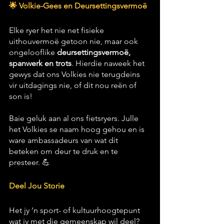
🌟 Volkie-Gees en Deursettingsvermoë
Elke ryer het nie net fisieke 
uithouvermoë getoon nie, maar ook 
ongelooflike 
deursettingsvermoë, 
spanwerk en trots
. Hierdie naweek het 
gewys dat ons Volkies nie terugdeins 
vir uitdagings nie, of dit nou reën of 
son is!
Baie geluk aan al ons fietsryers. Julle 
het Volkies se naam hoog gehou en is 
ware ambassadeurs van wat dit 
beteken om deur te druk en te 
presteer. 💪
Deel Jou Storie
Het jy ’n sport- of kultuurhoogtepunt 
wat jy met die gemeenskap wil deel? 