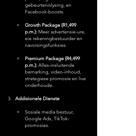
gebeurtenislysing, en 
Facebook-boosts.
Growth Package (R1,499 
p.m.):
 Meer advertensie-ure, 
eie rekeningbestuurder en 
navorsingsfunksies.
Premium Package (R4,499 
p.m.):
 Alles-insluitende 
bemarking, video-inhoud, 
strategiese promosie en live 
onderhoude.
Addisionele Dienste
Sosiale media bestuur, 
Google Ads, TikTok-
promosies.