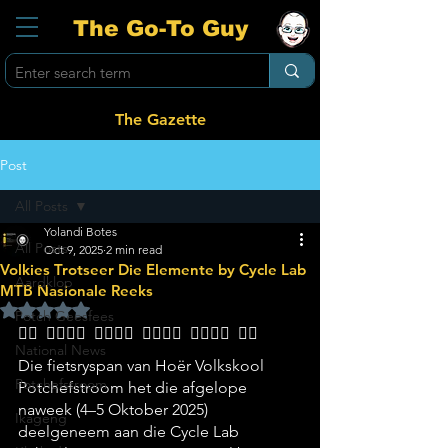
The Go-To Guy
The Gazette
Post
All Posts
Yolandi Botes
All Posts
Oct 9, 2025
2 min read
Volkies Trotseer Die Elemente by Cycle Lab
Aardklop
MTB Nasionale Reeks
Rated NaN out of 5 stars.
Potch Geesfees
🚴‍♂️  🚴‍♀️🚴‍♂️  🚴‍♀️🚴‍♂️  🚴‍♀️🚴‍♂️  🚴‍♀️🚴‍♂️  🚴‍♀️
National News
Die fietsryspan van Hoër Volkskool 
Potchefstroom
Potchefstroom het die afgelope 
naweek (4–5 Oktober 2025) 
Ikageng
deelgeneem aan die Cycle Lab 