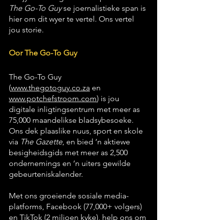
The Go-To Guy
 se joernalistieke span is 
hier om dit wyer te vertel. Ons vertel 
jou storie.
Oor The Go-To Guy
The Go-To Guy 
(
www.thegotoguy.co.za
 en 
www.potchefstroom.com
)
 is jou 
digitale inligtingsentrum met meer as 
75,000 maandelikse bladsybesoeke. 
Ons dek plaaslike nuus, sport en skole 
via 
The Gazette
, en bied ’n aktiewe 
besigheidsgids met meer as 2,500 
ondernemings en ’n uiters gewilde 
gebeurteniskalender.
Met ons groeiende sosiale media-
platforms, Facebook (77,000+ volgers) 
en TikTok (2 miljoen kyke), help ons om 