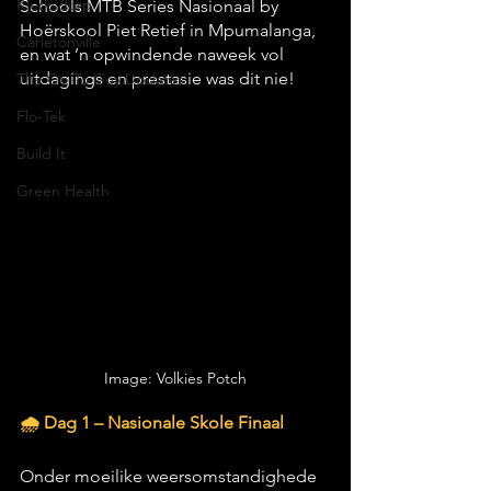
Klerksdorp
Schools MTB Series Nasionaal by 
Hoërskool Piet Retief in Mpumalanga, 
Carletonville
en wat ’n opwindende naweek vol 
uitdagings en prestasie was dit nie!
The Go-To Guy Updates
Flo-Tek
Build It
Green Health
Image: Volkies Potch
🌧️ Dag 1 – Nasionale Skole Finaal
Onder moeilike weersomstandighede 