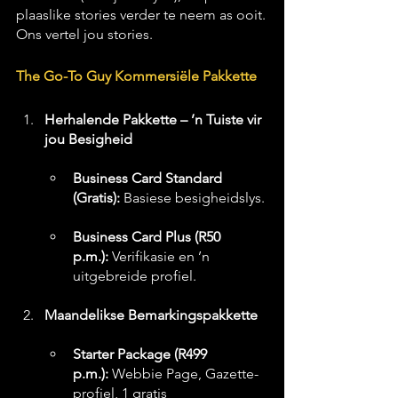
plaaslike stories verder te neem as ooit.
Ons vertel jou stories.
The Go-To Guy Kommersiële Pakkette
Herhalende Pakkette – ’n Tuiste vir 
jou Besigheid
Business Card Standard 
(Gratis):
 Basiese besigheidslys.
Business Card Plus (R50 
p.m.):
 Verifikasie en ’n 
uitgebreide profiel.
Maandelikse Bemarkingspakkette
Starter Package (R499 
p.m.):
 Webbie Page, Gazette-
profiel, 1 gratis 