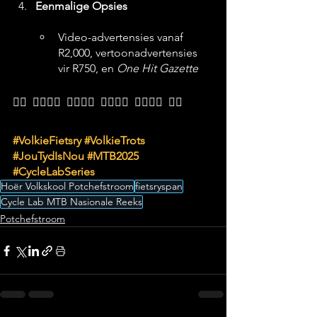
Eenmalige Opsies
Video-advertensies vanaf 
R2,000, vertoonadvertensies 
vir R750, en 
One Hit Gazette
🚴‍♂️  🚴‍♀️🚴‍♂️  🚴‍♀️🚴‍♂️  🚴‍♀️🚴‍♂️  🚴‍♀️🚴‍♂️  🚴‍♀️
#VolkieFietsry
#VolkieTrots
#JouTydIsNou
#MTB2025
#CycleLabSeries
Hoër Volkskool Potchefstroom
fietsryspan
Cycle Lab MTB Nasionale Reeks
Potchefstroom