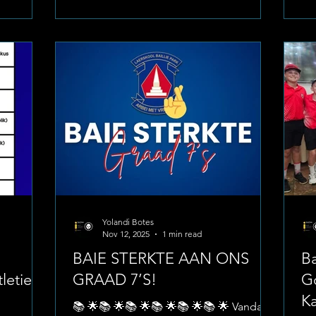
t terwyl
ondersteuners te struktureer. Seisoenale
’n
Voorbereiding en Logistiek Die skool
La
triese
het aangedui dat die atlete die
na
n die
voorbereidingsfase voltooi het en
Na
ogram van
gereed is vir die komende kompetisies
Ni
e gees van
op die baan en veld. Die vrystelling van
Ze
 'n
die atletiekdatums dien as 'n f
Ka
Yolandi Botes
Nov 12, 2025
1 min read
.
BAIE STERKTE AAN ONS
Ba
tletiek
GRAAD 7’S!
G
K
📚 🌟📚 🌟📚 🌟📚 🌟📚 🌟📚 🌟 Vandag