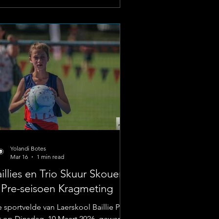
ugersdorp deelneem. Foto: Laerskool
illie Park Hierdie nasionaal-erkende
atform showcase die land se elite
ior hokkietalent en dien as ’n
angrike stap in die spelers se
ortontwikkeling. Amptelike Speler-i
Yolandi Botes
Mar 16
1 min read
illies en Trio Skuur Skouers
 Pre-seisoen Kragmeting
 sportvelde van Laerskool Baillie Park
t op Dinsdag, 10 Maart 2026, gewemel