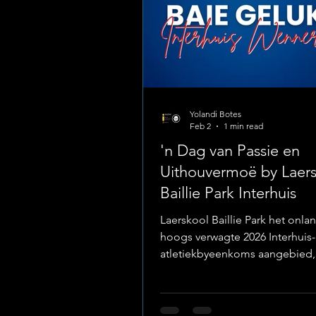
Yolandi Botes
Feb 2
1 min read
'n Dag van Passie en
Uithouvermoë by Laer
Baillie Park Interhuis
Laerskool Baillie Park het onla
hoogs verwagte 2026 Interhuis-
atletiekbyeenkoms aangebied,
wat gekenmerk is deur passie,
ongelooflike uithouvermoë. D
geleentheid het gesien hoe le