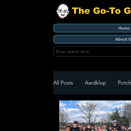
The Go-To 
Home
About U
All Posts
Aardklop
Potch
Ikageng
Klerksdorp
Build It
Green Health