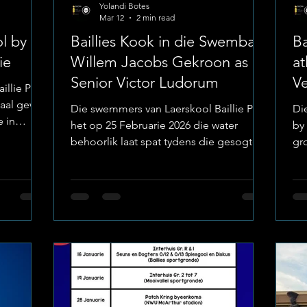
Yolandi Botes
Mar 12
2 min read
ol by
Baillies Kook in die Swembad:
Ba
ie
Willem Jacobs Gekroon as
at
Senior Victor Ludorum
Ve
illie Park
taal gewys
Die swemmers van Laerskool Baillie Park
Di
 in
het op 25 Februarie 2026 die water
by 
tdagende
behoorlik laat spat tydens die gesogte
gr
 hitte,
Mooirivier Prestige Gala by
ho
kbaar
Potchefstroom Gimnasium se swembad.
By
Dit was ’n dag gekenmerk deur spoed,
gro
illie Park
uithouvermoë en die onblusbare
op
eersing
"Baillie-gees". Image: Laerskool Baillie
on
ie
Park Willem Jacobs: Die Koning van die
Image: Laerskoo
Water Die groot hoogtepunt van die
Sw
d om die
dag was die aankondiging van die gala
vla
oes die t
se top-presteerders. Willem Jacobs het
ger
die kompetisie oorheers en is aangewys
van