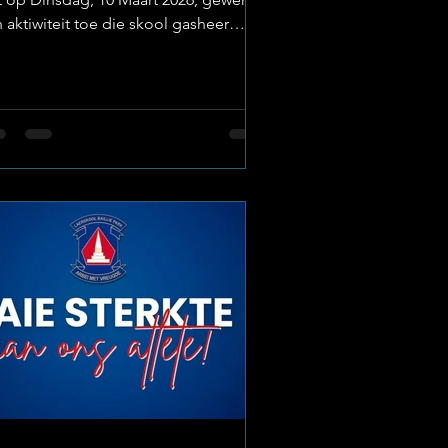
 aktiwiteit toe die skool gasheer
speel het vir vriendskaplike rugby- en
tbalwedstryde teen Trio.
o:Laerskool Baillie Park Slyp van
ardighede Hierdie wedstryde het
ien as die ideale platform vir spelers
hul foute reg te stel en hul
ankombinasies te toets voordat die
ptelike ligabepalings begin. Vir die
igters was dit ’n gulde geleentheid
 te sien hoe die leerders onder