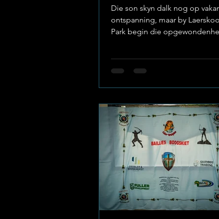
Die son skyn dalk nog op vakan
ontspanning, maar by Laerskool
Park begin die opgewondenhe
bou vir die klank van die
wegspringskoot. Die skool het
amptelik aangekondig dat die 
atletiekseisoen om die draai is,
boodskap is duidelik: Die Bailli
is reg om alles op die baan te 
Image: Laerskool Baillie Park ’
van Gees en Staal Atletiek by Ba
is meer as net hardloop en sprin
’n instelling. Die skool sien