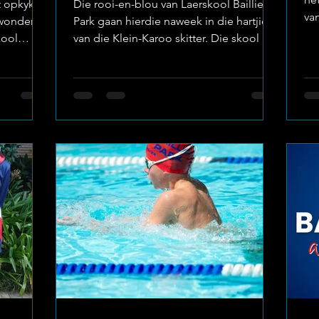
t opkyk na
Die rooi-en-blou van Laerskool Baillie
van
onder, is
Park gaan hierdie naweek in die hartjie
ge
kool
van die Klein-Karoo skitter. Die skool het
ne
 om die
met groot trots aangekondig dat Lizé
Fot
kaplik te
van den Berg gekies is om die
Va
e Park Die
Noordwes-provinsie te verteenwoordig
ged
denheid
by die SA Tweekamp-kampioenskappe.
om 
Foto: Laerskool Baillie Park ’n Toets van
sp
oot lof
Spoed en Uithouvermoë Tweekamp is
am
afdeling)
een van die mees veeleisende
afr
svra
sportsoorte vir jong atlete, aangesien dit
om
wwe
’n kombinasie van hardloop en swem
 2026
behels. Dit verg nie net fisiese fik