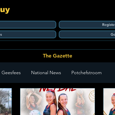
Guy
Registe
s
Ge
The Gazette
 Geesfees
National News
Potchefstroom
Carletonville
The Go-To Guy Updates
Flo-Tek