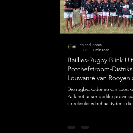
Yolandi Botes
Jul 6
1 min read
Baillies-Rugby Blink Uit
Potchefstroom-Distrik
Louwanré van Rooyen 
Voorspeler Gekroon
Die rugbyakademie van Laersko
Park het uitsonderlike provinsi
streeksukses behaal tydens di
Potchefstroom-distriksrugbyto
Foto: Laerskool Baillie Park Die
op sowel speler- as tegniese vl
uitstekend verteenwoordig oor