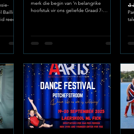
merk die begin van ’n belangrike
sie-
⛳️⛳
hoofstuk vir ons geliefde Graad 7-
 Baillie
Par
leerders, die aanvang van hul laaste
id reeds
tal
laerskool-eksamen. Hierdie oomblik is
me
meer as net toetse en punte, dis die
 vandag
No
afsluiting van sewe spesiale jare vol
2026-
on
groei, herinneringe, vriendskappe en
 en die
st
ongelooflike leergeleenthede. Image:
es-atlete
sta
Laerskool Baillie Park Ons as
gee.
lo
skoolgemeenskap is ongelooflik trots
n Seisoen
🥇
op elke leerder se toewyding en
illie Park
sk
deursettingsvermoë gedurende 2025.
g; dit is
wa
Hierdie eksamens
vi