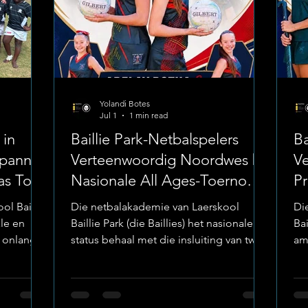
Yolandi Botes
Jul 1
1 min read
 in
Baillie Park-Netbalspelers
Ba
spanne;
Verteenwoordig Noordwes by
V
as Top-
Nasionale All Ages-Toernooi;
Pr
Lelanie Martens as Kaptein
E
ol Baillie
Die netbalakademie van Laerskool
Di
Aanwys
ale en
Baillie Park (die Baillies) het nasionale
Bai
e onlangse
status behaal met die insluiting van twee
amp
ernooie.
van sy top-juniorspelers in die amptelike
ho
 skool is
Noordwes o.12-netbalspan. Foto:
pr
ak
Laerskool Baillie Park Adelay Botha en
lee
 verskeie
Lelanie Martens verteenwoordig tans hul
ho