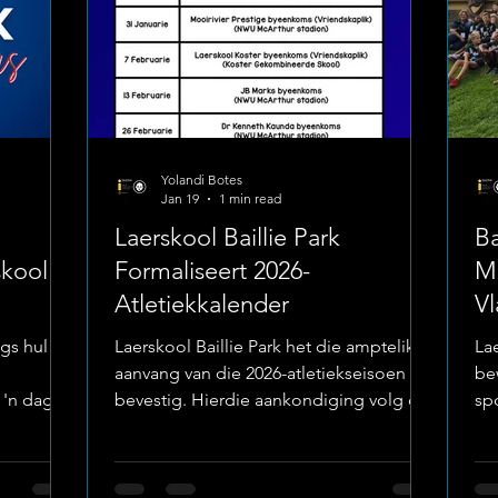
a
Yolandi Botes
Jan 19
1 min read
Laerskool Baillie Park
Ba
skool
Formaliseert 2026-
Ma
Atletiekkalender
Vl
ngs hul
Laerskool Baillie Park het die amptelike
La
aanvang van die 2026-atletiekseisoen
be
 'n dag
bevestig. Hierdie aankondiging volg op
sp
 spoed en
die voorbereidingsfase vir die nuwe
str
ie
akademiese jaar en is bedoel om die
va
erders
sportkalender vir leerders, ouers en
on