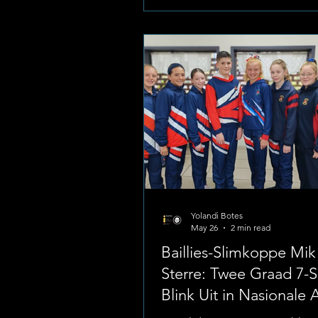
ouderdomsgroepe heen, wat 
die hoë gehalte van die instans
sportontwikkeling onderstreep
toernooie het oor die afgelop
op twee afsonderlike elite-plat
die streek plaasgevind..
Yolandi Botes
May 26
2 min read
Baillies-Slimkoppe Mik 
Sterre: Twee Graad 7-
Blink Uit in Nasionale 
Quiz