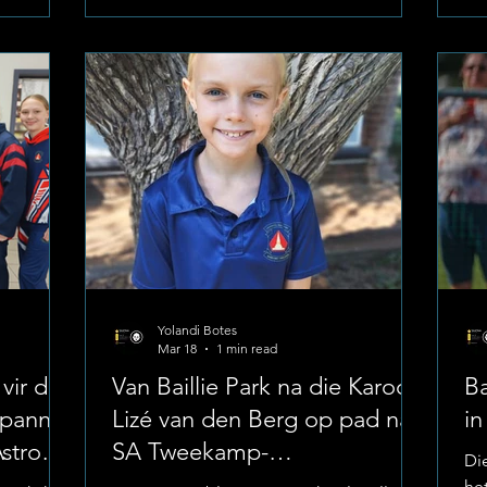
weereens
provinsie by die gesogte nasionale All
Kr
ie se
Ages-netbaltoernooi. Die nasionale
Ba
. Die
kampioenskap het op 29 Junie afgeskop
pl
e naweek
en duur tot 2 Julie 2026 in Pretoria,
jun
forms in
Gauteng. Posisies en Provinsiale
bel
Kapteinskap Die twee Baill
sp
Yolandi Botes
Mar 18
1 min read
vir die
Van Baillie Park na die Karoo:
Ba
Spanne
Lizé van den Berg op pad na
in
Astro
SA Tweekamp-
Die
kampioenskappe
he