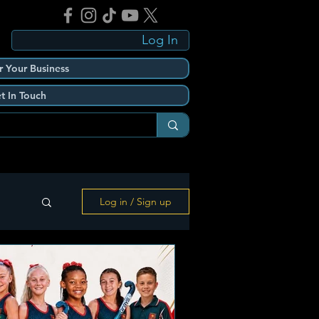
Log In
r Your Business
t In Touch
Log in / Sign up