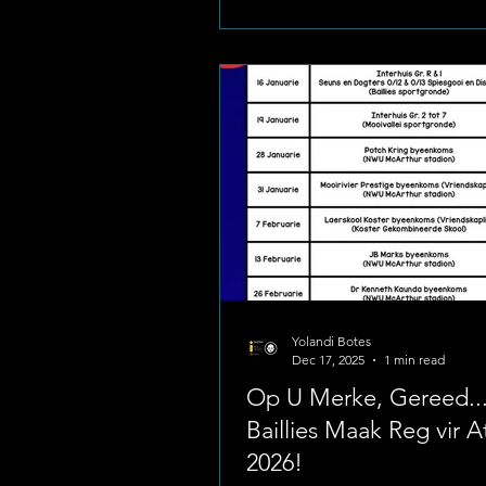
met enorme hart meegeding he
hulle hul onderskeie huise
verteenwoordig het, wat 'n elek
atmosfeer op die pawiljoene e
baan geskep het. Na 'n vol pr
naelbyt-items het die skool di
gesonde kompetisie gevier wat
hoeksteen van die B
Yolandi Botes
Dec 17, 2025
1 min read
Op U Merke, Gereed..
Baillies Maak Reg vir A
2026!