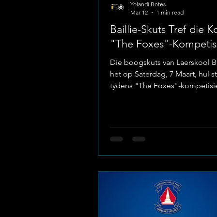
Yolandi Botes
Mar 12
1 min read
Baillie-Skuts Tref die K
"The Foxes"-Kompetis
Die boogskuts van Laerskool Ba
het op Saterdag, 7 Maart, hul s
tydens "The Foxes"-kompetisie
Buffelspoort. Ten spyte van ui
weersomstandighede en intense
het die Baillies se fokus onwri
gebly en uitstekende resultate
opgelewer. Image: Laerskool Ba
Cubs-afdeling: ’n Baillie-Oorh
Die skool se jonger skuts het d
podium in die Cubs-kategorie
gedomineer. In ’n naelbyt-stry
eerste plek onder die seuns, m