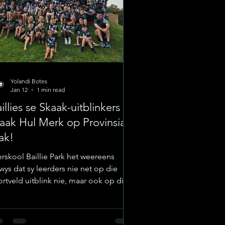
Yolandi Botes
Jan 12
1 min read
illies se Skaak-uitblinkers
ak Hul Merk op Provinsiale
ak!
erskool Baillie Park het weereens
wys dat sy leerders nie net op die
ortveld uitblink nie, maar ook op die
ategiese terrein van die skaakbord. Vyf
n die skool se top-skaakspelers het
langs die eer gehad om hul distrik op