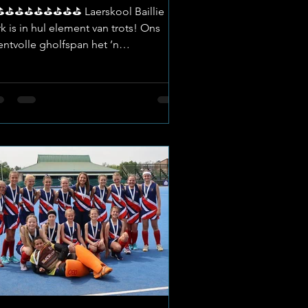
️⛳️⛳️⛳️⛳️⛳️⛳️⛳️⛳️ Laerskool Baillie
k is in hul element van trots! Ons
entvolle gholfspan het ’n
rkwaardige prestasie gelewer by die
ordwes-kampioenskappe wat
langs by Magaliespark gehou is. Teen
rawwe kompetisie het die span hul
al gewys en ’n fantastiese 3de plek
sgeslaan! Image: Laerskool Baillie Park
 Sterspeler van die Toernooi ’n Groot
ouerklop aan Hanro van der Merwe
t die hele toernooi gewen het, met
er houe los! Sy vasberadenheid en fok