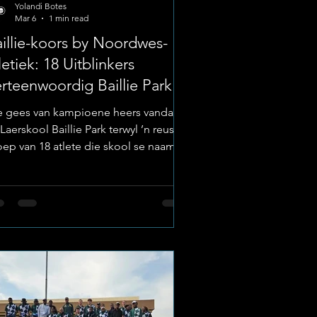
Yolandi Botes
Mar 6
1 min read
illie-koors by Noordwes-
letiek: 18 Uitblinkers
rteenwoordig Baillie Park
e gees van kampioene heers vandag
Laerskool Baillie Park terwyl ’n reuse-
oep van 18 atlete die skool se naam
og hou tydens die Noordwes Atletiek
eenkoms. Hierdie merkwaardige
ep "Baillie-uitblinkers" het hul plek
 die provinsiale verhoog verdien deur
wrikbare toewyding en harde werk.
l Baillie Park ’n Pad van
eet en Toewyding Om tot op hierdie
k van kompetisie te vorder, is geen
inge prestasie nie. Dit is die resultaat
: Ure se har