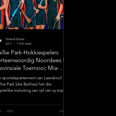
Yolandi Botes
Jul 1
1 min read
illie Park-Hokkiespelers
erteenwoordig Noordwes by
ovinsiale Toernooi; Mia-May
rasmus as Kaptein Aanwys
e sportdepartement van Laerskool
llie Park (die Baillies) het die
telike insluiting van vyf van sy top-
kkieatlete in die Noordwes-
ovinsiale spanne aangekondig. Die
rders sal vanaf 1 tot 5 Julie 2026 aan ’n
ëprofiel-provinsiale hokkietoernooi in