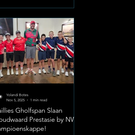
 hoë vlak te verteenwoordig. Image;
erskool Baillie Park Gedurende die
week van 6 tot 7 Desember 2025, het
ndus Conradie, Janco Combrink,
ckes Combrink, Janco Kruger en
nica Stols as lede van die Dr. Kenneth
unda-distrikspan deelgen
Yolandi Botes
Nov 5, 2025
1 min read
illies Gholfspan Slaan
oudwaard Prestasie by NW-
ampioenskappe!