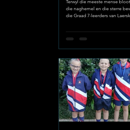
Terwyl die meeste mense bloo
die naghemel en die sterre bew
die Graad 7-leerders van Laers
Baillie Park (die Baillies) besig
geheime van die heelal wetens
ontsyfer. Foto: Laerskool Bailli
skool het met groot opgewon
aangekondig dat twee van hul
akademiese top-spanne met gr
aan die tweede rondte (Distriks
van die nasionale Astro Quiz-va
deelgeneem het. Hierdie stra
rondte het op Dinsdag, 19 Mei