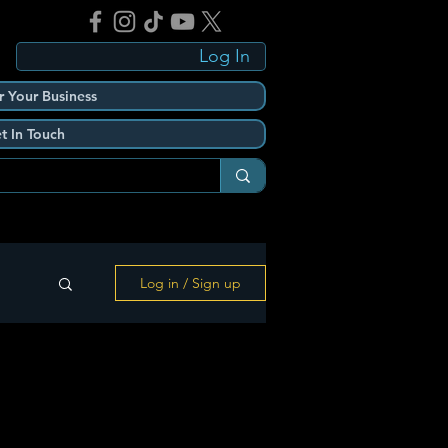
Log In
r Your Business
t In Touch
Log in / Sign up