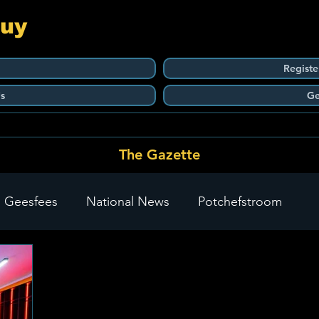
Guy
Registe
s
Ge
The Gazette
 Geesfees
National News
Potchefstroom
Carletonville
The Go-To Guy Updates
Flo-Tek