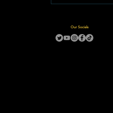
resultaat van ’n kragtige venn
tussen die skool, die sakege
en vrygewige borge. Foto: Lae
Hoff ’n Projek Gebore uit
Our Socials
Gemeenskapsgees Die oprigti
hierdie pragtige fasiliteit het sy
oorsprong gehad by d