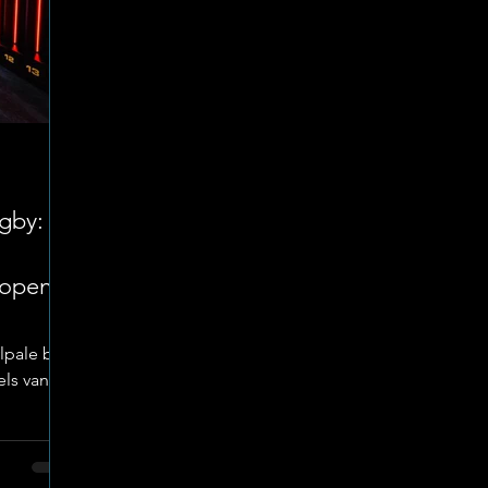
gby:
eopen
lpale by
els van
te Span-
elik aan
th,
s die