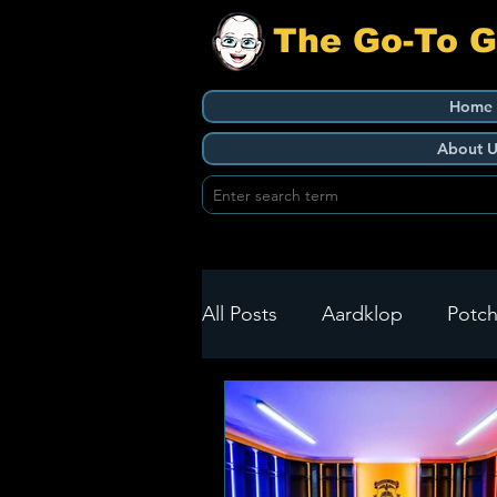
The Go-To 
Home
About U
All Posts
Aardklop
Potch
Ikageng
Klerksdorp
Build It
Green Health