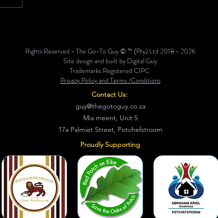
ootskap
meenskap
rskool La
Rights Reserved - The Go-To Guy © ™ (Pty) Ltd 2018 - 2026
ng van
Site design and built by Digital Guy
Trademarks Registered CIPC
Privacy Policy and Terms /Conditions
Contact Us:
guy@thegotoguy.co.za
Mia meent, Unit 5
17a Palmiet Street, Potchefstroom
Proudly Supporting