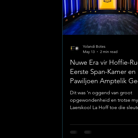
Yolandi Botes
May 13
2 min read
Nuwe Era vir Hoffie-Ru
Eerste Span-Kamer en
Pawiljoen Amptelik G
Dit was ’n oggend van groot
opgewondenheid en trotse my
Laerskool La Hoff toe die sleut
die skool se splinternuwe Eers
rugbykamer en pawiljoen ampt
die skoolhoof, mnr. Anton Smi
oorhandig is. Hierdie fasiliteit i