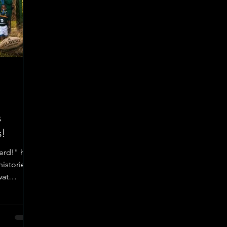
s
s!
erd!" het
historiese
wat
line en
l
die