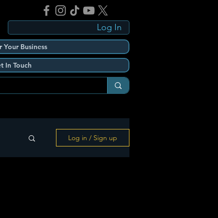
Log In
r Your Business
t In Touch
Log in / Sign up