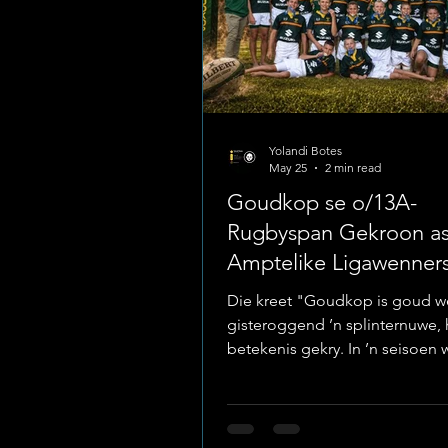
Yolandi Botes
May 25
2 min read
Goudkop se o/13A-
Rugbyspan Gekroon a
Amptelike Ligawenner
Die kreet "Goudkop is goud w
gisteroggend ’n splinternuwe, 
betekenis gekry. In ’n seisoen 
gekenmerk is deur blitsvinnige
hardlooprugby, taktiese dissip
pure fisiese staal, het Laerskoo
Goudkop se o/13A-rugbyspan 