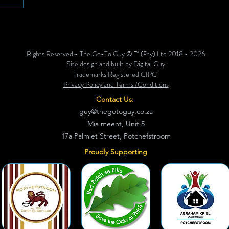
eur
ners vir
aerskool
 plaas die
Rights Reserved - The Go-To Guy © ™ (Pty) Ltd 2018 - 2026
bo-aan
Site design and built by Digital Guy
Orkney,
Trademarks Registered CIPC
Privacy Policy and Terms /Conditions
Contact Us:
guy@thegotoguy.co.za
Mia meent, Unit 5
17a Palmiet Street, Potchefstroom
Proudly Supporting