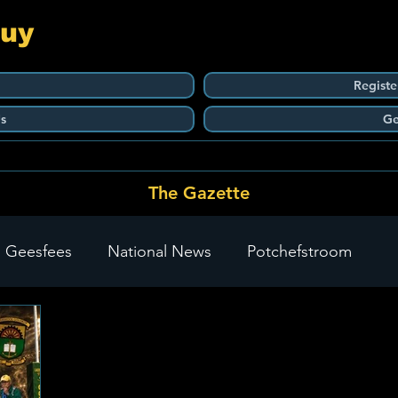
Guy
Registe
s
Ge
The Gazette
 Geesfees
National News
Potchefstroom
Carletonville
The Go-To Guy Updates
Flo-Tek