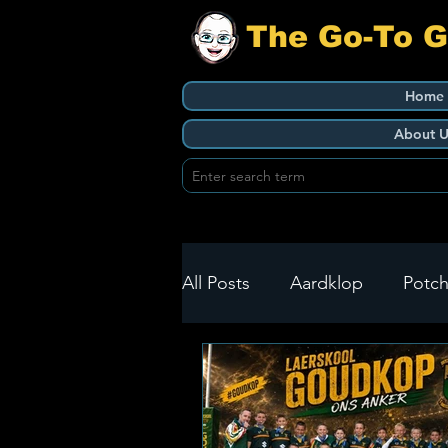
The Go-To 
Home
About U
All Posts
Aardklop
Potch
Ikageng
Klerksdorp
Build It
Green Health