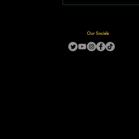
uiteindelike goud nageslaan d
amptelik as die KOSH Liga-wen
2026 gekroon te word! Foto: L
Goudkop Hierdie gesogte titel
Our Socials
jong Goudkop-bulle amptelik 
die troon van die Klerksdorp, 
Stilfontei