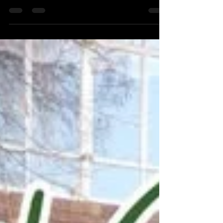
byeenkoms suksesvol afgehandel. Die skool se
hardlopers het sake uitgespook teen verskeie
plaaslike en streekskole op ’n veeleisende roete
wat sowel fisiese as geestelike uithouvermoë
beproef het. Foto: Hoërskool Schoonspruit Die
byeenkoms dien as ’n belangrike skakel in die
provinsiale landloopkalender, waar atlete die
geleentheid kry om hul persoonlike tye te
verbeter en punte vir die sk