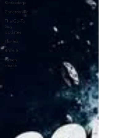
Klerksdorp
Carletonville
The Go-To
Guy
Updates
Flo-Tek
Build It
Green
Health