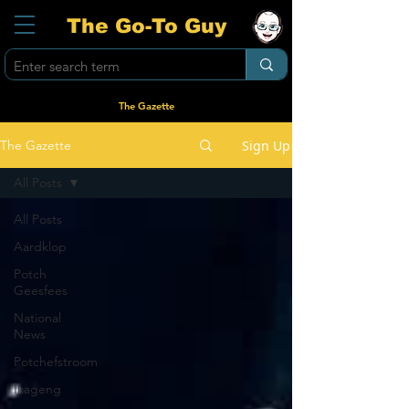
The Go-To Guy
The Gazette
Sign Up
The Gazette
All Posts
All Posts
Aardklop
Potch
Geesfees
National
News
Potchefstroom
Ikageng