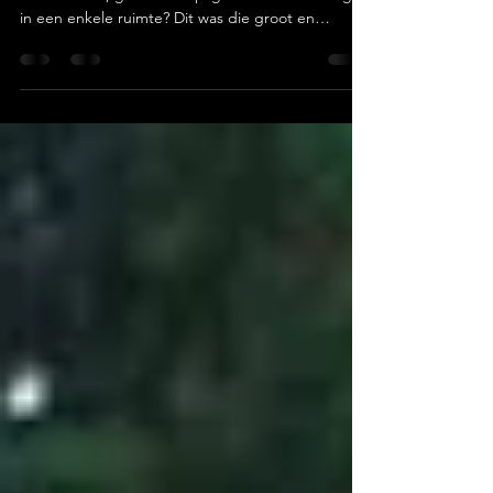
Hoe belyn mens meer as ’n eeu se ryk
skooltradisie, gemeenskapsgees en herinneringe
in een enkele ruimte? Dit was die groot en
inspirerende vraag op almal se lippe toe Laerskool
M.L. Fick (die Emmies) op Donderdag, 21 Mei
2026, ’n geskiedkundige mylpaal bereik het met
die amptelike opening van die nuwe M.L. Fick
Gedenksaal. Foto: Laerskool M.L. Fick Foto: The
Go-to Guy Hierdie pragtige nuwe ruimte is
geskep om as ’n lewende monument te dien vir
die skool se ongelooflike 136-j