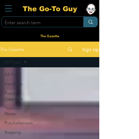
The Go-To Guy
The Gazette
Sign Up
The Gazette
All Posts
All Posts
Aardklop
Potch
Geesfees
National
News
Potchefstroom
Ikageng