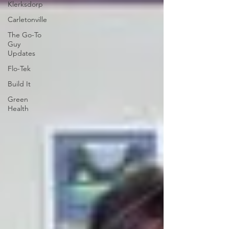
Klerksdorp
Carletonville
The Go-To
Guy
Updates
Flo-Tek
Build It
Green
Health