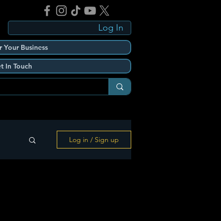
Log In
r Your Business
t In Touch
Log in / Sign up