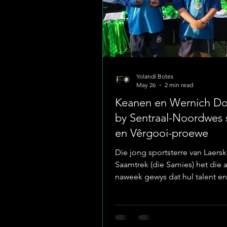
Yolandi Botes
May 26
2 min read
Keanen en Wernich D
by Sentraal-Noordwes 
en Vêrgooi-proewe
Die jong sportsterre van Laers
Saamtrek (die Samies) het die 
naweek gewys dat hul talent en
akkuraatheid ver oor die tradis
sportvelde strek. Twee van die 
kranige hengel-atlete, Keanen 
Niekerk en Wernich Pretorius, 