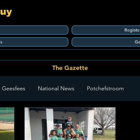
Guy
Registe
s
Ge
The Gazette
 Geesfees
National News
Potchefstroom
Carletonville
The Go-To Guy Updates
Flo-Tek