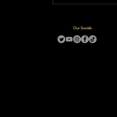
skool se naam hoog gehou tyd
Sentraal-Noordwes kol- en vêr
proewe. Foto: Laerskool Saamt
kompetisie, wat die afgelope 
Our Socials
by die Mooirivier in Potchefst
plaasgevun het, het die streek 
junio