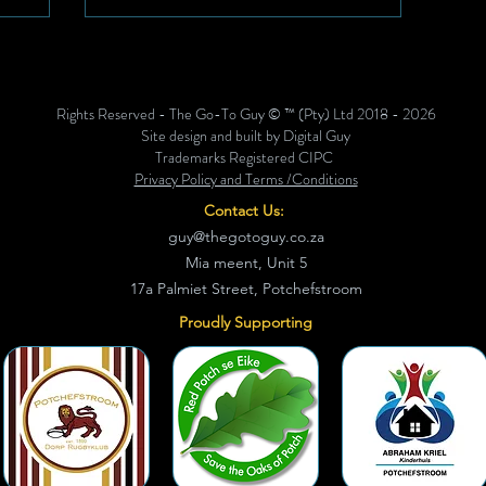
ens die
gooi-
rek Die
Saterdag
Rights Reserved - The Go-To Guy © ™ (Pty) Ltd 2018 - 2026
room
Site design and built by Digital Guy
se beste
Trademarks Registered CIPC
Privacy Policy and Terms /Conditions
Contact Us:
guy@thegotoguy.co.za
Mia meent, Unit 5
17a Palmiet Street, Potchefstroom
Proudly Supporting