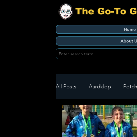
The Go-To 
Home
About U
All Posts
Aardklop
Potch
Ikageng
Klerksdorp
Build It
Green Health