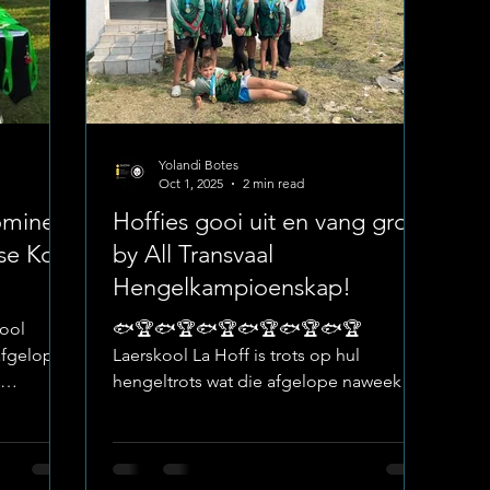
Yolandi Botes
Oct 1, 2025
2 min read
omineer
Hoffies gooi uit en vang groot
se Kol-
by All Transvaal
Hengelkampioenskap!
kool
🐟🏆🐟🏆🐟🏆🐟🏆🐟🏆🐟🏆
afgelope
Laerskool La Hoff is trots op hul
hengeltrots wat die afgelope naweek hul
ionele
vislyne en vaardighede gaan wys het by...
skool se
van
het die