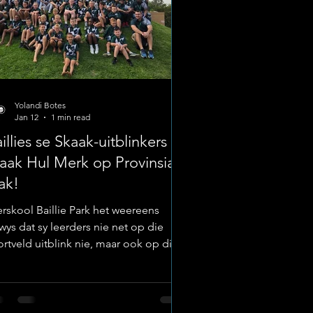
Yolandi Botes
Jan 12
1 min read
illies se Skaak-uitblinkers
ak Hul Merk op Provinsiale
ak!
erskool Baillie Park het weereens
wys dat sy leerders nie net op die
ortveld uitblink nie, maar ook op die
ategiese terrein van die skaakbord. Vyf
n die skool se top-skaakspelers het
langs die eer gehad om hul distrik op
 hoë vlak te verteenwoordig. Image;