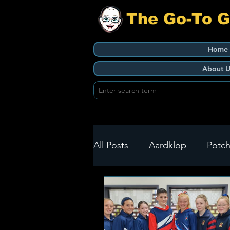
The Go-To 
Home
About U
All Posts
Aardklop
Potch
Ikageng
Klerksdorp
Build It
Green Health