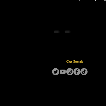
deel van Afrikaansweek,...
Our Socials