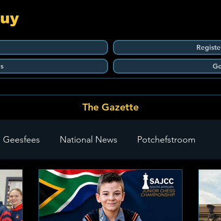
Guy
Registe
s
Ge
The Gazette
 Geesfees
National News
Potchefstroom
Carletonville
The Go-To Guy Updates
Flo-Tek