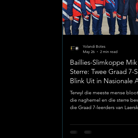
Yolandi Botes
May 26
2 min read
Baillies-Slimkoppe Mik 
Sterre: Twee Graad 7-
Blink Uit in Nasionale 
Quiz
Terwyl die meeste mense bloo
die naghemel en die sterre bew
die Graad 7-leerders van Laers
Baillie Park (die Baillies) besig
geheime van die heelal wetens
ontsyfer. Foto: Laerskool Bailli
skool het met groot opgewon