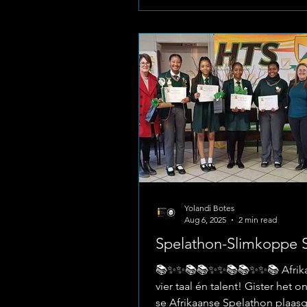
aangekondig dat twee van hul
akademiese top-spanne met gr
aan die tweede rondte (Distriks
van die nasionale Astro Quiz-va
deelgeneem het. Hierdie stra
rondte het op Dinsdag, 19 Mei
Yolandi Botes
Aug 6, 2025
2 min read
Spelathon-Slimkoppe S
📚✨✨📚📚✨✨📚📚✨✨📚 Afrik
vier taal én talent! Gister het o
se Afrikaanse Spelathon plaas