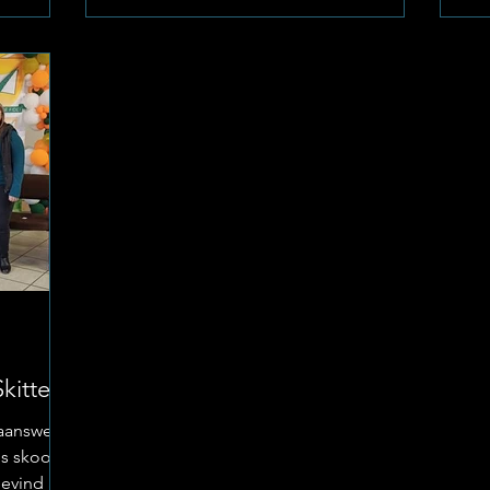
met ’n uitstekende vertoning
La
oot lof
teruggekeer huis toe. Foto: Laerskool La
na
afdeling)
Hoff Strategiese Vernuf op Nasionale
Na
svra
Vlak Die SAJCC is die grootste en mees
Ni
wwe
kompeterende platform vir jong
Ze
 2026
skaakspelers in Suid-Afrika, waar sle
Ka
kitter!
aansweek
ns skool
gevind as