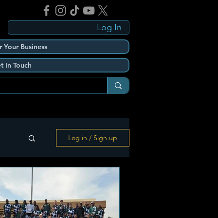
Log In
r Your Business
t In Touch
Log in / Sign up