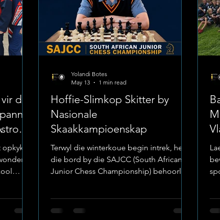
Yolandi Botes
May 13
1 min read
vir die
Hoffie-Slimkop Skitter by
Ba
Spanne
Nasionale
Ma
Astro
Skaakkampioenskap
Vl
t opkyk na
Terwyl die winterkoue begin intrek, het
La
onder, is
die bord by die SAJCC (South African
be
kool
Junior Chess Championship) behoorlik
sp
 om die
warm geword vir een van Laerskool La
str
kaplik te
Hoff se eie skaak-sterre. Hanroux de
va
e Park Die
Kock het onlangs teen die land se heel
on
denheid
beste junior spelers te staan gekom en
’n