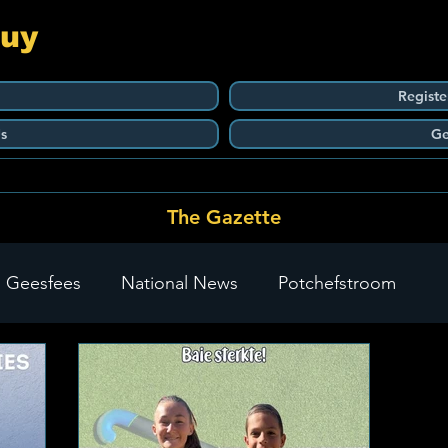
Guy
Registe
s
Ge
The Gazette
 Geesfees
National News
Potchefstroom
Carletonville
The Go-To Guy Updates
Flo-Tek