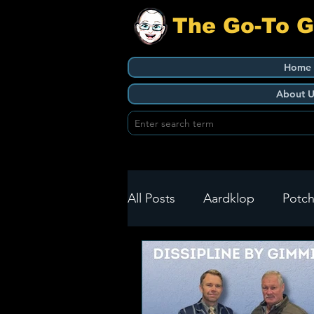
The Go-To 
Home
About U
All Posts
Aardklop
Potch
Ikageng
Klerksdorp
Build It
Green Health