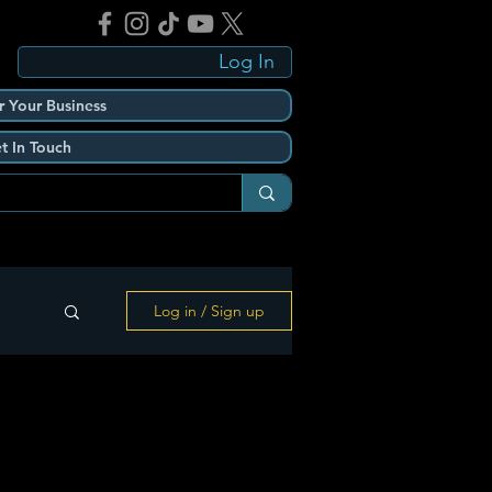
Log In
r Your Business
t In Touch
Log in / Sign up