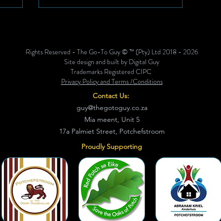
rdie
merk die
 maar lui
n waar die
Rights Reserved - The Go-To Guy © ™ (Pty) Ltd 2018 - 2026
l en
Site design and built by Digital Guy
rlopend
Trademarks Registered CIPC
Privacy Policy and Terms /Conditions
Contact Us:
guy@thegotoguy.co.za
Mia meent, Unit 5
17a Palmiet Street, Potchefstroom
Proudly Supporting