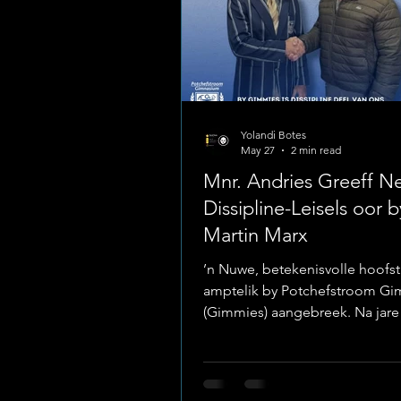
Yolandi Botes
May 27
2 min read
Mnr. Andries Greeff 
Dissipline-Leisels oor 
Martin Marx
’n Nuwe, betekenisvolle hoofst
amptelik by Potchefstroom G
(Gimmies) aangebreek. Na jare
standvastige en toegewyde die
die geliefde dissiplinehoof, mn
Marx, die leisels oor aan sy opv
mnr. Andries Greeff. Foto: