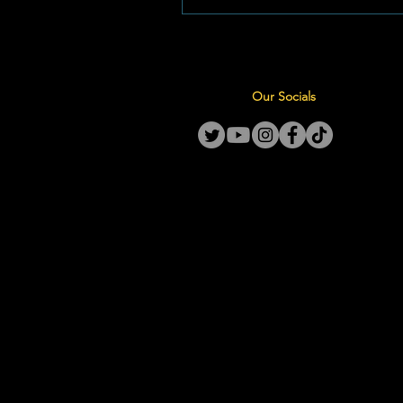
Potchefstroom Gimnasium Hie
strategiese leierskapwending 
einde van ’n merkwaardige era,
terselfdertyd ’n nuwe seisoen i
Our Socials
skool se rotsvaste waardestelse
fokus op karaktervorming deu
voort