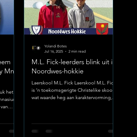
Yolandi Botes
Jul 16, 2025
2 min read
Neem
M.L. Fick-leerders blink uit in
by Mnr.
Noordwes-hokkie
Laerskool M.L. Fick Laerskool M.L. Fick
is ’n toekomsgerigte Christelike skool
uk het
wat waarde heg aan karaktervorming,
imnasium
dissipline en...
 van
ns, gee
r. Martin
olger,