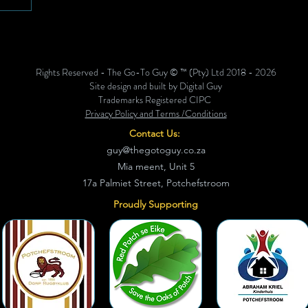
ke,
k. Foto:
 "Flow
n
Rights Reserved - The Go-To Guy © ™ (Pty) Ltd 2018 - 2026
twerp is
Site design and built by Digital Guy
hoefte te
Trademarks Registered CIPC
Privacy Policy and Terms /Conditions
Contact Us:
guy@thegotoguy.co.za
Mia meent, Unit 5
17a Palmiet Street, Potchefstroom
Proudly Supporting