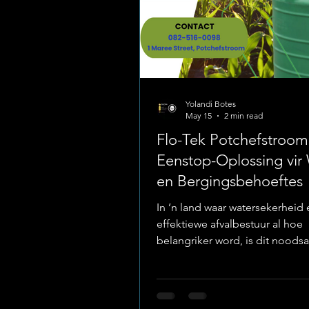
Yolandi Botes
May 15
2 min read
Flo-Tek Potchefstroom
Eenstop-Oplossing vir 
en Bergingsbehoeftes
In ’n land waar watersekerheid 
effektiewe afvalbestuur al hoe
belangriker word, is dit noods
op produkte van hoë gehalte st
maak. Flo-Tek, geleë in die hart
Potchefstroom, het hulself geve
leier in die verskaffing van du