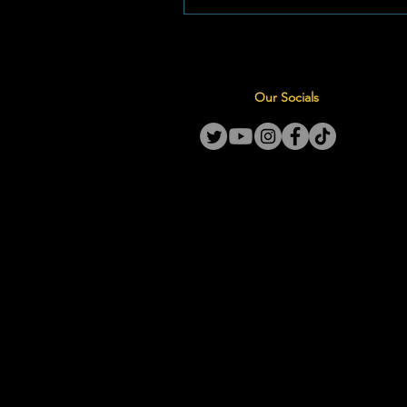
tenkoplossings vir huishoudeli
landbou- en industriële gebrui
Flo-Tek Onder die slagspreuk,
Better With Us", bied Flo-Tek ’
Our Socials
uitgebreide reeks tenks wat on
om aan byna enige bergingsbe