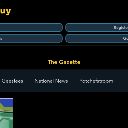
Guy
Registe
s
Ge
The Gazette
 Geesfees
National News
Potchefstroom
Carletonville
The Go-To Guy Updates
Flo-Tek