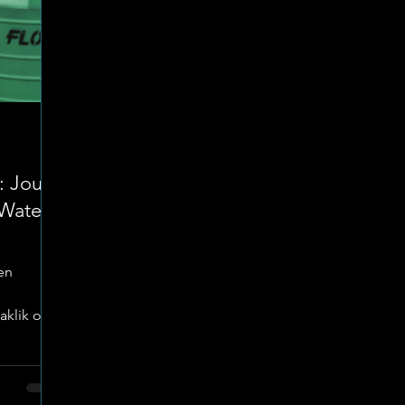
: Jou
Water-
en
aaklik om
aat te
jie van
stig as ’n
ursame