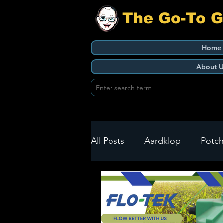
The Go-To 
Home
About U
All Posts
Aardklop
Potch
Ikageng
Klerksdorp
Build It
Green Health