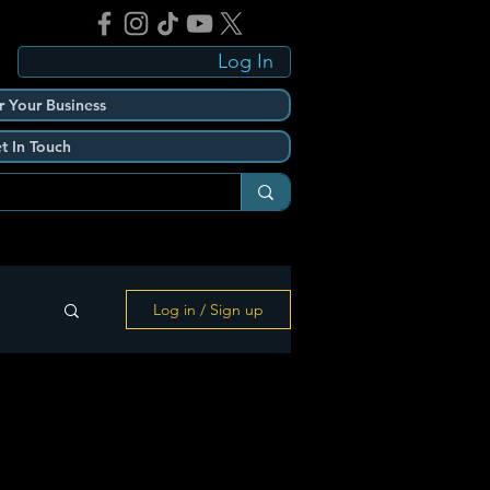
Log In
r Your Business
t In Touch
Log in / Sign up