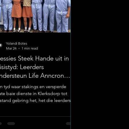
Yolandi Botes
Mar 24
1 min read
ssies Steek Hande uit in
isistyd: Leerders
ndersteun Life Anncron
spitaal
’n tyd waar stakings en versperde
ate baie dienste in Klerksdorp tot
lstand gebring het, het die leerders
n Hoërskool Wesvalia (Wessies) gewys
t hul gemeenskapsgees geen perke
n nie. Terwyl die dorp geworstel het
t logistieke uitdagings, het ’n groep