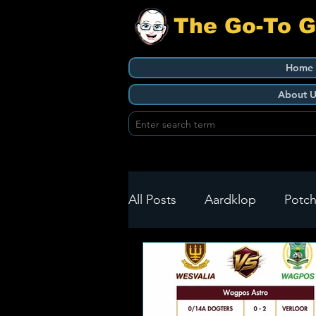
The Go-To 
Home
About U
All Posts
Aardklop
Potch
Ikageng
Klerksdorp
Build It
Green Health