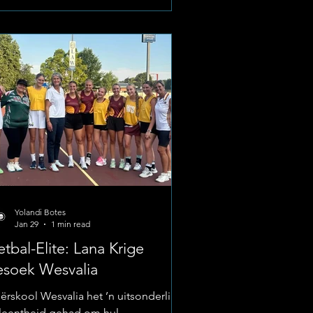
ssies besluit om die hande uit die
ue te steek by die Life Anncron
spitaal. Foto;Hoërskool Wesvalia
ensbaarheid bo Selfsug Die
spitaalpersoneel, wat onder
weldige druk verkeer het weens die
kings,
Yolandi Botes
Jan 29
1 min read
tbal-Elite: Lana Krige
esoek Wesvalia
ërskool Wesvalia het ’n uitsonderlike
leentheid gehad om hul