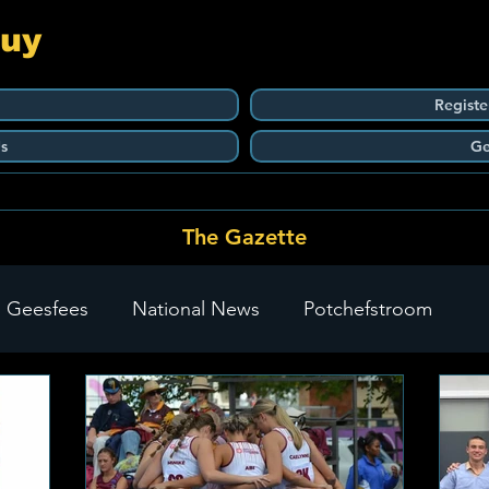
Guy
Registe
s
Ge
The Gazette
 Geesfees
National News
Potchefstroom
Carletonville
The Go-To Guy Updates
Flo-Tek