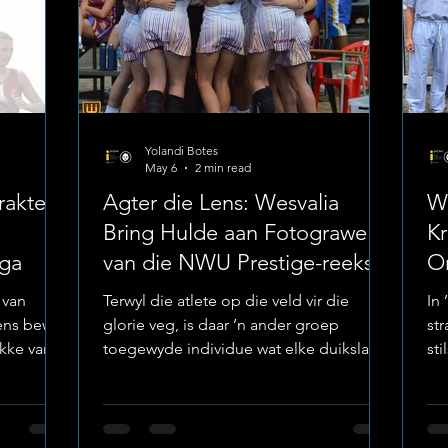
Yolandi Botes
May 6
2 min read
akter:
Agter die Lens: Wesvalia
We
Bring Hulde aan Fotograwe
Kr
iga
van die NWU Prestige-reeks
O
Ho
 van
Terwyl die atlete op die veld vir die
In 
ens bewys
glorie veg, is daar ’n ander groep
str
akke van
toegewyde individue wat elke duikslag,
sti
shoort.
doeltrap en triomf vir die ewigheid vaslê.
va
e strawwe
Hoërskool Wesvalia het onlangs hul
da
etings
opregte waardering uitgespreek
ke
l Wagpos,
teenoor die fotograwe wat die passie
me