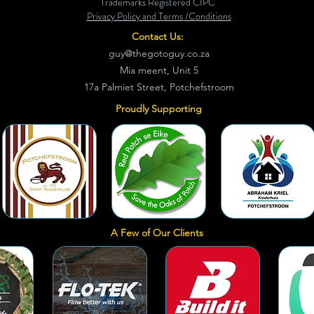
Trademarks Registered CIPC
Privacy Policy and Terms /Conditions
Contact Us:
guy@thegotoguy.co.za
Mia meent, Unit 5
17a Palmiet Street, Potchefstroom
Proudly Supporting
A Few of Our Clients