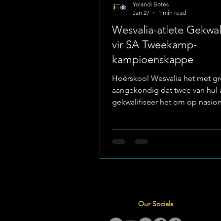
Yolandi Botes
Jan 27
1 min read
Wesvalia-atlete Gekwal
vir SA Tweekamp-
kampioenskappe
Hoërskool Wesvalia het met gr
aangekondig dat twee van hul 
gekwalifiseer het om op nasion
mee te ding. Image: Hoërskool
Prestasie en Gekwalifiseerde At
geluk aan die volgende leerder
plekke in die provinsiale span 
het: Nicolas Greeve Juan Kass
na Oudtshoorn Die atlete sal a
nasionale kompetisie deelnee
die beste tweekamp-talent in d
Our Socials
bymekaarkom: Geleentheid: Tweekamp
SA Kampioenskappe. D