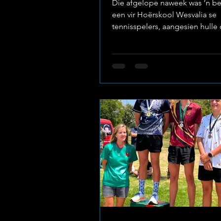
Die afgelope naweek was ’n b
een vir Hoërskool Wesvalia se
tennisspelers, aangesien hulle 
met trots verteenwoordig het t
Noordwes Dubbels-
tenniskampioenskappe. Hierdi
gesogte byeenkoms het die to
van regoor die provinsie byee
vir ’n naweek van intense komp
puik sportmanskap. Image: Ho
Wesvalia Dubbelkrag op die B
Wessies het die bane met selfv
betree en gewys waarom die s
tennis-akademie so hoog