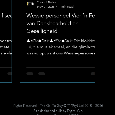
Yolandi Botes
Nov 21, 2025
1 min read
ifiseer
Wessie-personeel Vier ’n Fees
van Dankbaarheid en
Geselligheid
oot trots
🎄🐻✨🎄🐻✨🎄🐻✨🎄🐻✨ Die klokkies
atlete
lui, die musiek speel, en die glimlagte
ale vlak
was volop, want ons Wessie-personeel
 Wesvalia
het hul 2025-afsluiting in ware feestyd-
lete Baie
styl gevier! Dit was ’n geleentheid vol
s wat hul
Kersfees-gees, dans, lag en samesyn -
verseker
die perfekte manier om ’n jaar van harde
elman Pad
werk en toewyding af te sluit. Image :
an die
Hoërskool Wesvalia ’n Groot Dankie aan
m waar
Ons Ondersteuners ’n Spesiale woord
ie land
van dank gaan aan Louis en Lennert van
Rights Reserved - The Go-To Guy © ™ (Pty) Ltd 2018 - 2026
Eeden by Garden Bridge Lifestyle Centre
Site design and built by Digital Guy
vir hul warm gas