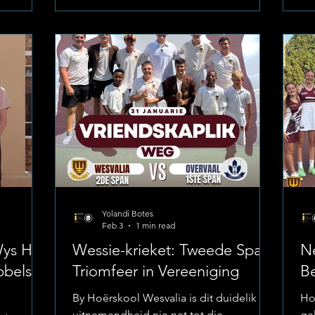
ne
van die NWU Prestige Sportreeks-finaal
We
ld.
deur hul lense vertel het. Foto:
mo
Vasbyt en
Hoërskool Wesvalia Passie te midde van
Ho
e in die
Uitdagings Fotografie by groot
Di
spelers se
sportbyeenkomste is dikwels ’n
ho
ard
uitdagende taak wat vinnige reflekse,
ge
uithouvermo
sta
Yolandi Botes
Feb 3
1 min read
Wys Hul
Wessie-krieket: Tweede Span
Ne
bels-
Triomfeer in Vereeniging
B
By Hoërskool Wesvalia is dit duidelik dat
Ho
uitnemendheid nie net tot die
ge