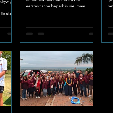
edrywige
eerstespanne beperk is nie, maar
ne
regdeur die skool se krieketstrukture
te
die skool
vloei. Die tweede span het onlangs hul
Su
ydens die
staal gewys tydens ’n vriendskaplike
Ho
kragmeting teen Hoërskool Overvaal in
He
e
Vereeniging. Image: Hoërskool Wesvalia
20
p-talent
Deur as ’n hegte eenheid saam te werk,
di
ngebring
het die Wessies bewys dat die skool se
oe
etisie en
reserwebank oor die nodige diepte en
Kri
ërskool
talent beskik om enige uitdaging met
Ke
aan Die
selfvertroue die hoof te bied. U
br
ertroue
kool se