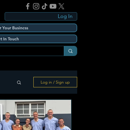
Log In
r Your Business
t In Touch
Log in / Sign up