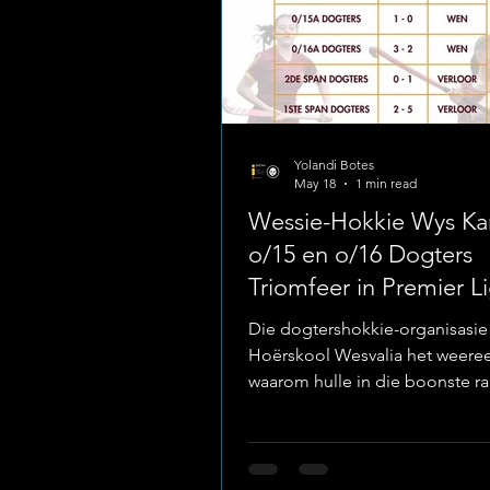
Yolandi Botes
May 18
1 min read
Wessie-Hokkie Wys Kar
o/15 en o/16 Dogters
Triomfeer in Premier L
Die dogtershokkie-organisasie
Hoërskool Wesvalia het weere
waarom hulle in die boonste r
die provinsiale kompetisies tui
Tydens die afgelope naweek s
Noordwes Premier Liga-kragm
teen die spanne van Hoërskoo