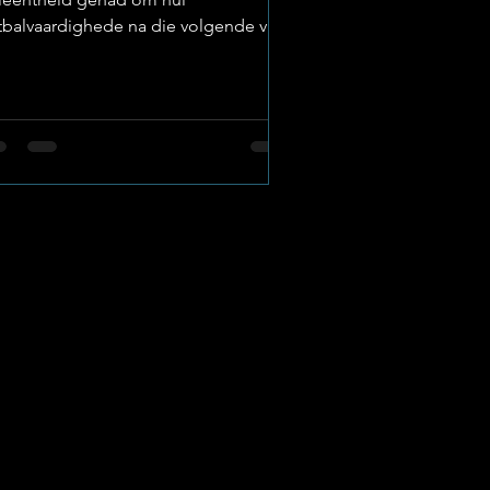
tbalvaardighede na die volgende vlak
 neem met die besoek van een van
id-Afrika se top-netbalkenners. Image:
ërskool Wesvalia Inspirasie van die
el Beste Op Dinsdag, 27 Januarie
26, het die skool se eerste netbalspan
e voorreg gehad om ’n intensiewe
fensessie onder leiding van Lana
ge te voltooi. As die Direkteur van
urders by Netbal Suid-Afrika (NSA),
ing Krige ’n rykdom van nasionale en