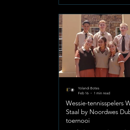
het die Wessies se junior span
behoorlik fees gevier op die ve
Foto;Hoërskool Wesvalia Pure 
Karakter op die Baan Wedstryd
Premier Liga toets nie net die 
fisiese fiksheid en tegniese va
Yolandi Botes
Feb 16
1 min read
Wessie-tennisspelers 
Staal by Noordwes Dub
toernooi