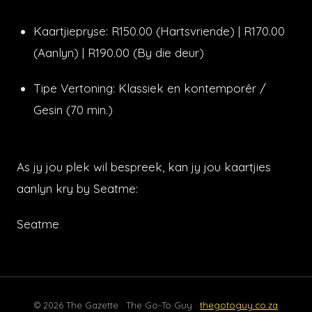
Kaartjiepryse: R150.00 (Hartsvriende) | R170.00
(Aanlyn) | R190.00 (By die deur)
Tipe Vertoning: Klassiek en kontemporêr /
Gesin (70 min.)
As jy jou plek wil bespreek, kan jy jou kaartjies
aanlyn kry by Seatme:
Seatme
© 2026 The Gazette · The Go-To Guy ·
thegotoguy.co.za