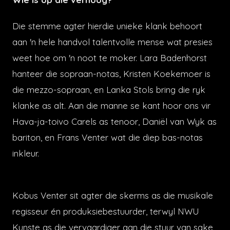
Die stemme agter hierdie unieke klank behoort
aan 'n hele handvol talentvolle mense wat presies
weet hoe om 'n noot te moker. Lara Badenhorst
hanteer die sopraan-notas, Kristen Koekemoer is
die mezzo-sopraan, en Lanka Stols bring die ryk
klanke as alt. Aan die manne se kant hoor ons vir
Hava-ja-toivo Carels as tenoor, Daniël van Wyk as
bariton, en Frans Venter wat die diep bas-notas
inkleur.
Kobus Venter sit agter die skerms as die musikale
regisseur én produksiebestuurder, terwyl NWU
Kunste as die vervaardiger aan die stuur van sake