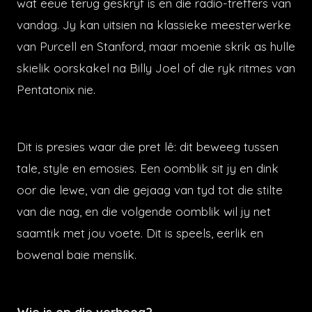
wat eeue terug geskryf is en die radio-treffers van
vandag. Jy kan uitsien na klassieke meesterwerke
van Purcell en Stanford, maar moenie skrik as hulle
skielik oorskakel na Billy Joel of die ryk ritmes van
Pentatonix nie.
Dit is presies waar die pret lê: dit beweeg tussen
tale, style en emosies. Een oomblik sit jy en dink
oor die lewe, van die gejaag van tyd tot die stilte
van die nag, en die volgende oomblik wil jy net
saamtik met jou voete. Dit is speels, eerlik en
bowenal baie menslik.
Wie is op die verhoog?