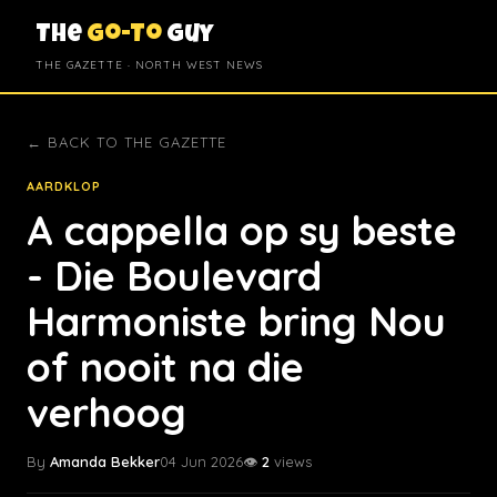
The
Go-To
Guy
THE GAZETTE · NORTH WEST NEWS
← BACK TO THE GAZETTE
AARDKLOP
A cappella op sy beste
- Die Boulevard
Harmoniste bring Nou
of nooit na die
verhoog
By
Amanda Bekker
04 Jun 2026
👁️
2
views