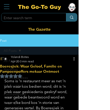
The Go-To Guy
The Gazette
Post
All Posts
Yolandi Botes
All Posts
Apr 20
3 min read
Boeresjiek: Waar Geloof, Familie en
Aardklop
Pampoenpoffers mekaar Ontmoet
Rated NaN out of 5 stars.
Potch Geesfees
Soms is ’n restaurant meer as net ’n 
National News
plek waar kos bedien word; dit is ’n 
plek waar geskiedenis geskryf word, 
Potchefstroom
waar gebede beantwoord word en 
waar elke bord kos ’n storie van 
Ikageng
generasies vertel. By Boeresjiek in 