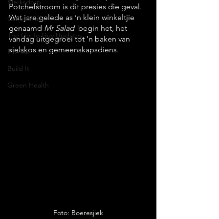
Klerksdorp
Potchefstroom is dit presies die geval. 
Wat jare gelede as ’n klein winkeltjie 
Carletonville
genaamd 
Mr Salad
  begin het, het 
The Go-To Guy Updates
vandag uitgegroei tot ’n baken van 
sielskos en gemeenskapsdiens. 
Flo-Tek
Build It
Green Health
Foto: Boeresjiek