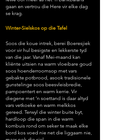
gaan en vertrou die Here vir elke dag 
se krag.
Winter-Sielskos op die Tafel
Soos die koue intrek, berei Boeresjiek 
voor vir hul besigste en lekkerste tyd 
van die jaar. Vanaf Mei-maand kan 
kliënte uitsien na warm vloeibare goud 
soos hoenderroomsop met vars 
gebakte potbrood, asook tradisionele 
gunstelinge soos beesvleisbredie, 
pampoentert en warm kerrie. Vir 
diegene met ’n soettand is daar altyd 
vars vetkoeke en warm melkkos 
gereed. Terwyl die winter buite byt, 
hardloop die span in die warm 
kombuis rond om seker te maak elke 
bord kos voed nie net die liggaam nie, 
maar ook die siel.