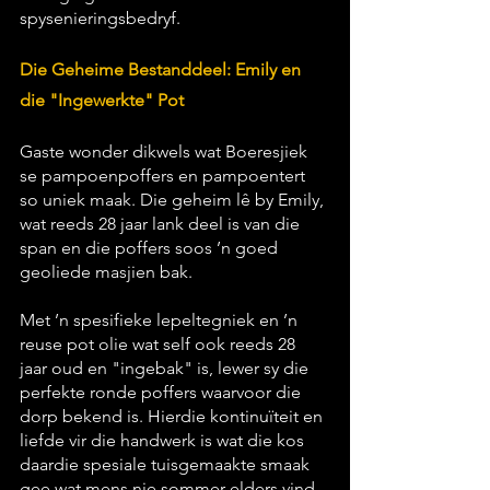
spysenieringsbedryf.
Die Geheime Bestanddeel: Emily en 
die "Ingewerkte" Pot
Gaste wonder dikwels wat Boeresjiek 
se pampoenpoffers en pampoentert 
so uniek maak. Die geheim lê by Emily, 
wat reeds 28 jaar lank deel is van die 
span en die poffers soos ’n goed 
geoliede masjien bak. 
Met ’n spesifieke lepeltegniek en ’n 
reuse pot olie wat self ook reeds 28 
jaar oud en "ingebak" is, lewer sy die 
perfekte ronde poffers waarvoor die 
dorp bekend is. Hierdie kontinuïteit en 
liefde vir die handwerk is wat die kos 
daardie spesiale tuisgemaakte smaak 
gee wat mens nie sommer elders vind 