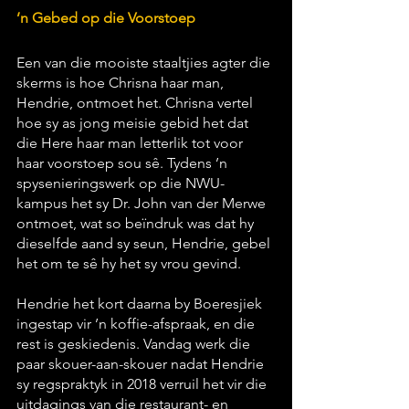
’n Gebed op die Voorstoep
Een van die mooiste staaltjies agter die 
skerms is hoe Chrisna haar man, 
Hendrie, ontmoet het. Chrisna vertel 
hoe sy as jong meisie gebid het dat 
die Here haar man letterlik tot voor 
haar voorstoep sou sê. Tydens ’n 
spysenieringswerk op die NWU-
kampus het sy Dr. John van der Merwe 
ontmoet, wat so beïndruk was dat hy 
dieselfde aand sy seun, Hendrie, gebel 
het om te sê hy het sy vrou gevind. 
Hendrie het kort daarna by Boeresjiek 
ingestap vir ’n koffie-afspraak, en die 
rest is geskiedenis. Vandag werk die 
paar skouer-aan-skouer nadat Hendrie 
sy regspraktyk in 2018 verruil het vir die 
uitdagings van die restaurant- en 