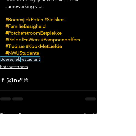
samewerking vier.
#BoeresjiekPotch
#Sielskos
#FamilieBesigheid
#PotchefstroomEetplekke
#GeloofEnWerk
#Pampoenpoffers
#Tradisie
#KookMetLiefde
#NWUStudente
Boeresjiek
restaurant
Potchefstroom
See All
Recent Posts