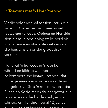
’n Toekoms met ’n Hoër Roeping
Vir die volgende vyf tot tien jaar is die 
visie vir Boeresjiek om meer as net ’n 
restaurant te wees. Chrisna en Hendrie 
sien dit as ’n bedieningsveld, veral vir 
jong mense en studente wat ver van 
die huis af is en onder groot druk 
verkeer. 
Hulle wil ’n lig wees in ’n donker 
wêreld en kliënte wat met 
bekommernisse instap, laat voel dat 
hulle gewaardeer word en waarde vir 
hul geld kry. Dit is ’n reuse mylpaal dat 
Susan en Kosie reeds 46 jaar getroud is 
ten spyte van die harde werk, en dat 
Chrisna en Hendrie nou al 12 jaar van 
huwelik en agt jaar van suksesvolle 