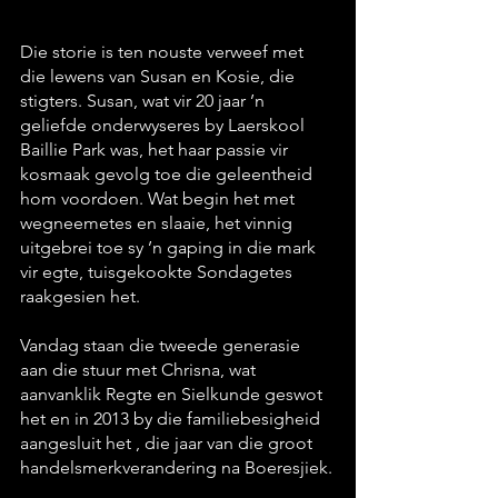
Die storie is ten nouste verweef met 
die lewens van Susan en Kosie, die 
stigters. Susan, wat vir 20 jaar ’n 
geliefde onderwyseres by Laerskool 
Baillie Park was, het haar passie vir 
kosmaak gevolg toe die geleentheid 
hom voordoen. Wat begin het met 
wegneemetes en slaaie, het vinnig 
uitgebrei toe sy ’n gaping in die mark 
vir egte, tuisgekookte Sondagetes 
raakgesien het. 
Vandag staan die tweede generasie 
aan die stuur met Chrisna, wat 
aanvanklik Regte en Sielkunde geswot 
het en in 2013 by die familiebesigheid 
aangesluit het , die jaar van die groot 
handelsmerkverandering na Boeresjiek.