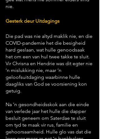
nie.
Gesterk deur Uitdagings
Die pad was nie altyd maklik nie, en die 
COVID-pandemie het die besigheid 
hard geslaan, wat hulle genoodsaak 
het om een van hul twee takke te sluit. 
Vir Chrisna en Hendrie was dit egter nie 
’n mislukking nie, maar ’n 
geloofsuitdaging waarbinne hulle 
daagliks van God se voorsiening kon 
getuig. 
Na ’n gesondheidsskok aan die einde 
van verlede jaar het hulle die dapper 
besluit geneem om Saterdae te sluit 
om tyd te maak vir rus, familie en 
gehoorsaamheid. Hulle glo vas dat die 
lewe oor meer as net ’n bankbalans 