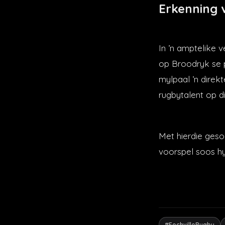
Erkenning v
In ’n amptelike v
op Broodryk se p
mylpaal ’n direk
rugbytalent op di
Met hierdie geso
voorspel soos hy
#FochvilleRugby