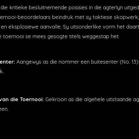
die kritieke besluitnemende posisies in die agterlyn uitged
oernooi-beoordelaars beïndruk met sy taktiese skopwerk,
 en eksplosiewe aanvalle. Sy uitsonderlike vorm het daart
 toernooi se mees gesogte titels weggestap het:
enter:
Aangewys as die nommer een buitesenter (No. 13) 
k.
van die Toernooi:
Gekroon as die algehele uitstaande ag
een.