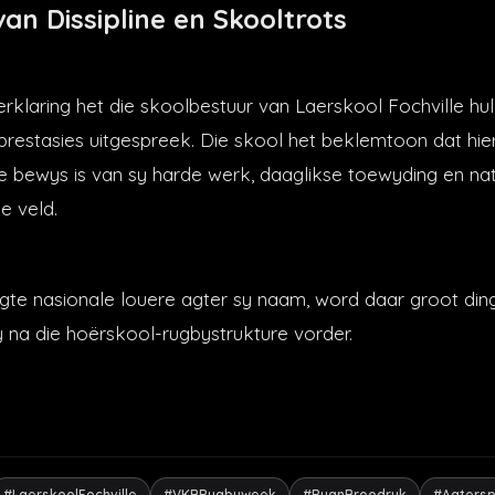
an Dissipline en Skooltrots
erklaring het die skoolbestuur van Laerskool Fochville hul
restasies uitgespreek. Die skool het beklemtoon dat hier
te bewys is van sy harde werk, daaglikse toewyding en nat
e veld.
gte nasionale louere agter sy naam, word daar groot din
 na die hoërskool-rugbystrukture vorder.
#LaerskoolFochville
#VKBRugbyweek
#RuanBroodryk
#Agtersp