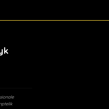
yk
sionale
ptelik