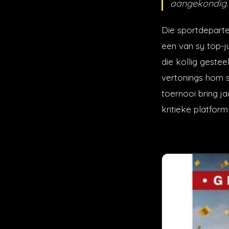
aangekondig. 
Die sportdeparte
een van sy top-j
die kollig geste
vertonings hom s
toernooi bring ja
kritieke platform 