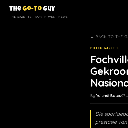
The
Go-To
Guy
THE GAZETTE · NORTH WEST NEWS
← BACK TO THE G
POTCH GAZETTE
Fochvil
Gekroon
Nasion
By
Yolandi Botes
07 
Die sportdepa
prestasie van