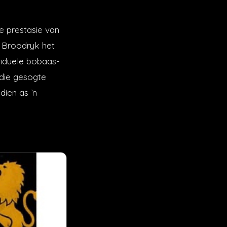
e prestasie van
. Broodryk het
viduele bobaas-
rdie gesogte
dien as ’n