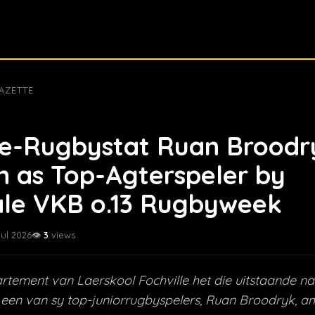
AZETTE
le-Rugbystat Ruan Broodr
 as Top-Agterspeler by
ale VKB o.13 Rugbyweek
Jul 2026
👁️
3
views
rtement van Laerskool Fochville het die uitstaande na
 een van sy top-juniorrugbyspelers, Ruan Broodryk, am