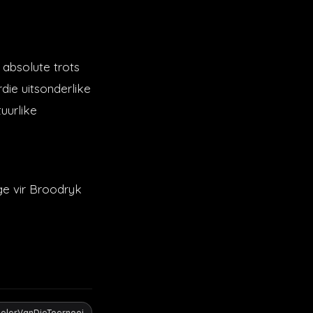
 absolute trots
die uitsonderlike
uurlike
ge vir Broodryk
elerVanDieToernooi