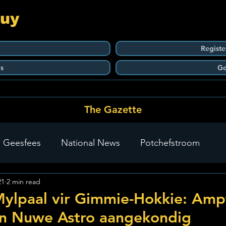
Guy
Registe
s
Ge
The Gazette
 Geesfees
National News
Potchefstroom
21
2 min read
Carletonville
The Go-To Guy Updates
Flo-Tek
Mylpaal vir Gimmie-Hokkie: Amp
n Nuwe Astro aangekondig