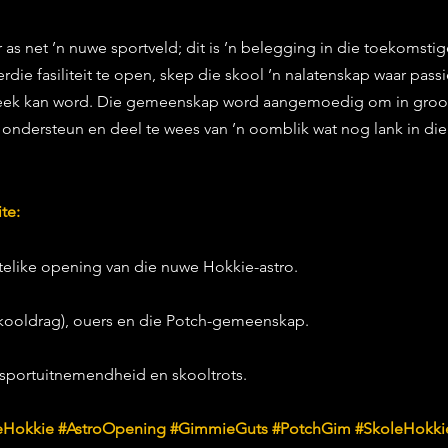
 as net ’n nuwe sportveld; dit is ’n belegging in die toekomsti
die fasiliteit te open, skep die skool ’n nalatenskap waar passie
ek kan word. Die gemeenskap word aangemoedig om in groot 
 ondersteun en deel te wees van ’n oomblik wat nog lank in die
te:
elike opening van die nuwe Hokkie-astro.
 skooldrag), ouers en die Potch-gemeenskap.
n sportuitnemendheid en skooltrots.
eHokkie
#AstroOpening
#GimmieGuts
#PotchGim
#SkoleHokki