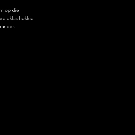
m op die 
reldklas hokkie-
erander.