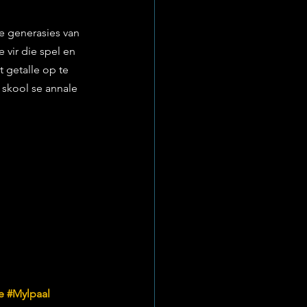
ge generasies van 
 vir die spel en 
getalle op te 
 skool se annale 
e
#Mylpaal