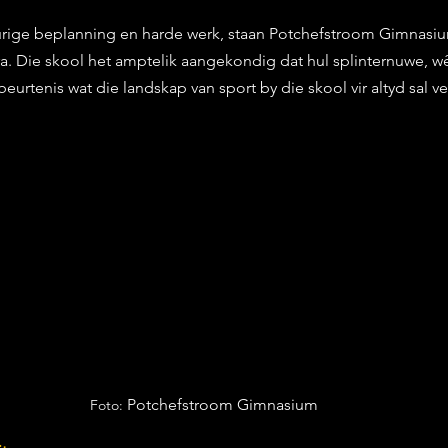
stars.
ige beplanning en harde werk, staan Potchefstroom Gimnasiu
a. Die skool het amptelik aangekondig dat hul splinternuwe, wê
eurtenis wat die landskap van sport by die skool vir altyd sal v
Potchefstroom Gimnasium
Foto: 