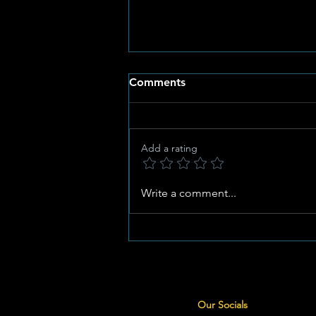
Comments
Add a rating
Al Vyf Gimmie-Ruiters
Write a comment...
Kwalifiseer vir SANESA
Nasionale Kampioenskappe
Our Socials