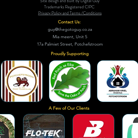
Site design and built by Digital Guy
Trademarks Registered CIPC
Privacy Policy and Terms /Conditions
Contact Us:
guy@thegotoguy.co.za
Mia meent, Unit 5
17a Palmiet Street, Potchefstroom
Proudly Supporting
A Few of Our Clients