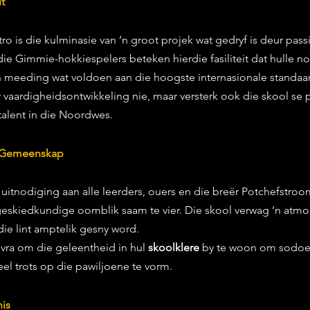
t
ro is die kulminasie van ’n groot projek wat gedryf is deur pass
ie Gimmie-hokkiespelers beteken hierdie fasiliteit dat hulle no
 meeding wat voldoen aan die hoogste internasionale standaard
er vaardigheidsontwikkeling nie, maar versterk ook die skool se p
alent in die Noordwes.
e Gemeenskap
e uitnodiging aan alle leerders, ouers en die breër Potchefstr
geskiedkundige oomblik saam te vier. Die skool verwag ’n atmo
 die lint amptelik gesny word.
evra om die geleentheid in hul 
skoolklere
 by te woon om sodoen
el trots op die pawiljoene te vorm.
is