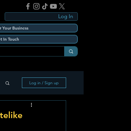
Log In
r Your Business
t In Touch
Log in / Sign up
telike