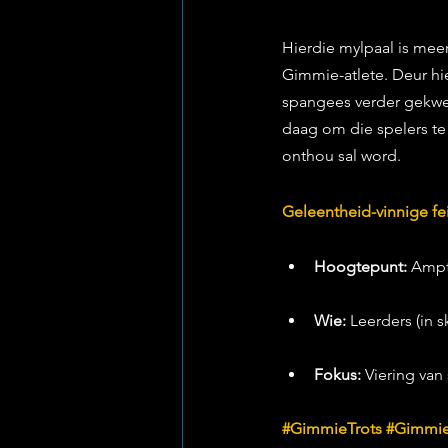
Hierdie mylpaal is meer
Gimmie-atlete. Deur hier
spangees verder gekwe
daag om die spelers te
onthou sal word.
Geleentheid-vinnige fei
Hoogtepunt:
 Ampt
Wie:
 Leerders (in
Fokus:
 Viering va
#GimmieTrots
#Gimmi