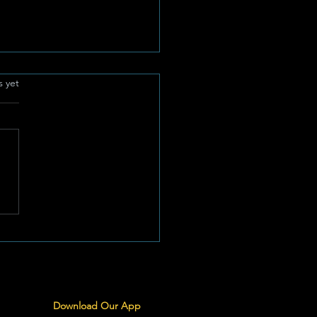
.
s yet
frikaanse
ieverteller Armand
nkamp Bring Egte
rgees na Potch
fees 2026
Download Our App