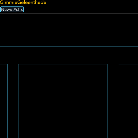
GimmieGeleenthede
m
Nuwe Astro