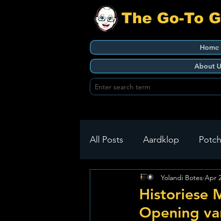
The Go-To 
Home
About U
All Posts
Aardklop
Potch
Yolandi Botes
Apr 
Ikageng
Klerksdorp
Historiese 
Opening va
Build It
Green Health