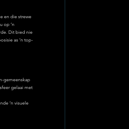
ie en die strewe 
u op ’n 
e. Dit bied nie 
osisie as ’n top-
oom-gemeenskap 
sfeer gelaai met 
de ’n visuele 