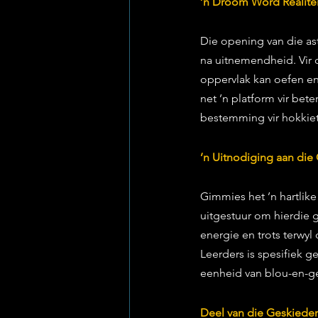
’n Droom Word Realitei
Die opening van die ast
na uitnemendheid. Vir d
oppervlak kan oefen en
net ’n platform vir bet
bestemming vir hokkiet
’n Uitnodiging aan di
Gimmies het ’n hartlik
uitgestuur om hierdie 
energie en trots terwyl
Leerders is spesifiek g
eenheid van blou-en-ge
Deel van die Geskieden