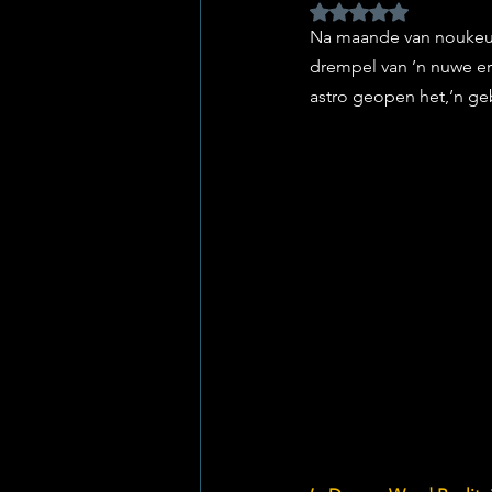
Rated NaN out of 5 
Na maande van noukeur
drempel van ’n nuwe er
astro geopen het,’n geb