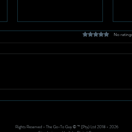
Rated 0 out of 5 stars
No rating
Potchefstroom Pulse:
Eg-A
Celebrating Heritage,
Stor
Artistic Mastery, and
Stee
Women’s Day
Kuie
Gees
Rights Reserved - The Go-To Guy © ™ (Pty) Ltd 2018 - 2026