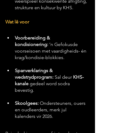
weerspieël konsekwente afrigting, 
strukture en kultuur by KHS.
Wat lê voor
Voorbereiding & 
kondisionering:
 ’n Gefokusde 
voorseisoen met vaardigheids- én 
krag/kondisie-blokkies.
Spanverklarings & 
wedstrydprogram:
 Sal deur 
KHS-
kanale
 gedeel word sodra 
bevestig.
Skoolgees:
 Ondersteuners, ouers 
en oudleerders, merk jul 
kalenders vir 2026.