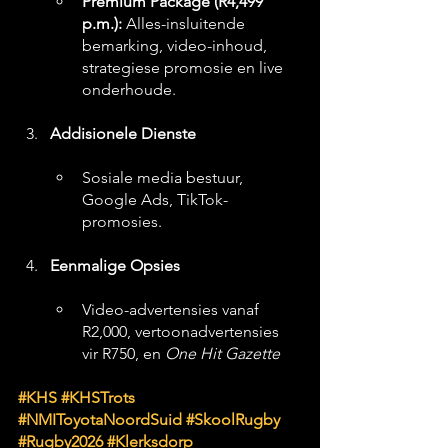
Premium Package (R4,499 
p.m.):
 Alles-insluitende 
bemarking, video-inhoud, 
strategiese promosie en live 
onderhoude.
Addisionele Dienste
Sosiale media bestuur, 
Google Ads, TikTok-
promosies.
Eenmalige Opsies
Video-advertensies vanaf 
R2,000, vertoonadvertensies 
vir R750, en 
One Hit Gazette
#KHS
#KHSTrots
#NMIToyotaNoordSuid
#SkoolRugby
#Rugby2026
#Klerksdorp