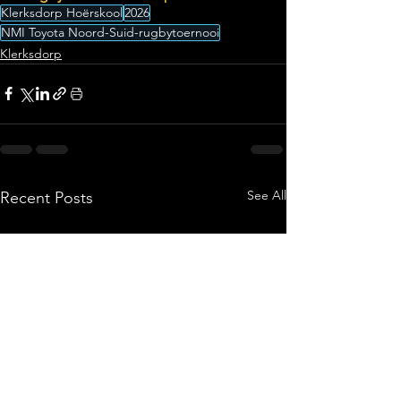
Klerksdorp Hoërskool
2026
NMI Toyota Noord-Suid-rugbytoernooi
Klerksdorp
See All
Recent Posts