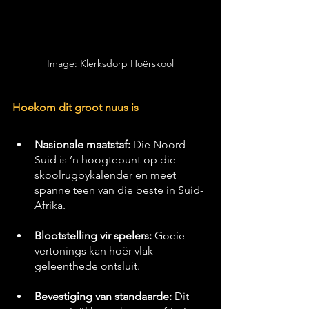
Image: Klerksdorp Hoërskool
Hoekom dit groot nuus is
Nasionale maatstaf:
 Die Noord-
Suid is ’n hoogtepunt op die 
skoolrugbykalender en meet 
spanne teen van die beste in Suid-
Afrika.
Blootstelling vir spelers:
 Goeie 
vertonings kan hoër-vlak 
geleenthede ontsluit.
Bevestiging van standaarde:
 Dit 