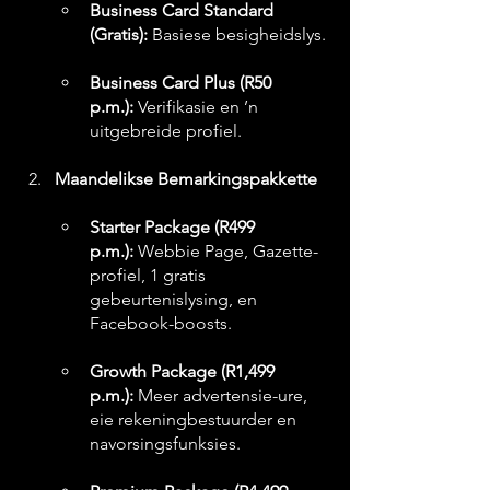
Business Card Standard 
(Gratis):
 Basiese besigheidslys.
Business Card Plus (R50 
p.m.):
 Verifikasie en ’n 
uitgebreide profiel.
Maandelikse Bemarkingspakkette
Starter Package (R499 
p.m.):
 Webbie Page, Gazette-
profiel, 1 gratis 
gebeurtenislysing, en 
Facebook-boosts.
Growth Package (R1,499 
p.m.):
 Meer advertensie-ure, 
eie rekeningbestuurder en 
navorsingsfunksies.