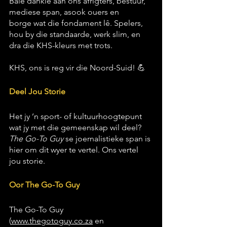
Baie dankie aan ons afrigters, bestuur, 
mediese span, asook ouers en 
borge wat die fondament lê. Spelers, 
hou by die standaarde, werk slim, en 
dra die KHS-kleurs met trots.
KHS, ons is reg vir die Noord-Suid! 💪
Deel Jou Storie
Het jy ’n sport- of kultuurhoogtepunt 
wat jy met die gemeenskap wil deel? 
The Go-To Guy
 se joernalistieke span is 
hier om dit wyer te vertel. Ons vertel 
jou storie.
Oor The Go-To Guy
The Go-To Guy 
(
www.thegotoguy.co.za
 en 