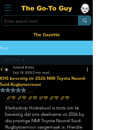
The Go-To Guy
The Gazette
Post
All Posts
Yolandi Botes
All Posts
Sep 18, 2025
2 min read
KHS bevestig vir 2026 NMI Toyota Noord-
Aardklop
Suid-Rugbytoernooi
Rated NaN out of 5 stars.
Potch Geesfees
 🏉💚 🏉💚 🏉💚 🏉💚 🏉💚 🏉💚
National News
Klerksdorp Hoërskool is trots om te 
Potchefstroom
bevestig dat ons deelname vir 2026 by 
die prestige NMI Toyota Noord-Suid-
Ikageng
Rugbytoernooi vasgemaak is. Hierdie 