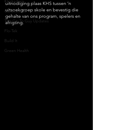
Klerksdorp
uitnodiging plaas KHS tussen ’n 
uitsoekgroep skole en bevestig die 
Carletonville
gehalte van ons program, spelers en 
The Go-To Guy Updates
afrigting.
Flo-Tek
Build It
Green Health