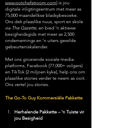
www.potchefstroom.com
)
 is jou 
digitale inligtingsentrum met meer as 
75,000 maandelikse bladsybesoeke. 
Ons dek plaaslike nuus, sport en skole 
via 
The Gazette
, en bied ’n aktiewe 
besigheidsgids met meer as 2,500 
ondernemings en ’n uiters gewilde 
gebeurteniskalender.
Met ons groeiende sosiale media-
platforms, Facebook (77,000+ volgers) 
en TikTok (2 miljoen kyke), help ons om 
plaaslike stories verder te neem as ooit.
Ons vertel jou stories.
The Go-To Guy Kommersiële Pakkette
Herhalende Pakkette – ’n Tuiste vir 
jou Besigheid