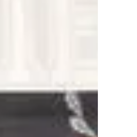
Volkskool In die vlagskip-wedstryd van die dag het
Volkies se Eerste Rugbyspan met absolute vasbyt,
spankrag en taktiese vernuf ’n skitterende 34–26