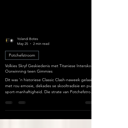
Yolandi Botes
May 25
2 min read
Potchefstroom
Volkies Skryf Geskiedenis met Titaniese Interskole-
Oorwinning teen Gimmies
Dit was ’n historiese Classic Clash-naweek gelaai
met rou emosie, dekades se skooltradisie en pure
sport-manhaftigheid. Die strate van Potchefstroom
het amptelik rooi en geel geverf toe Hoërskool
Volkskool (Volkies) een van hul mees glansryke en
betekenisvolle interskole-oorwinnings in die
moderne era behaal het. Foto: Hoërskool