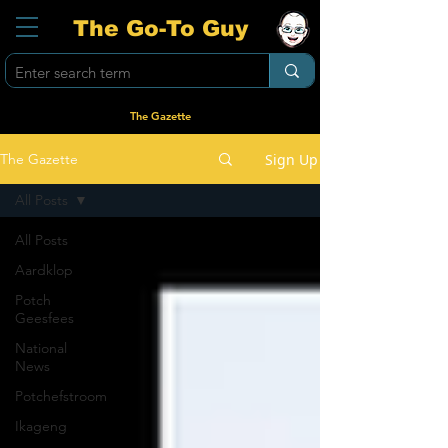
The Go-To Guy
The Gazette
Sign Up
The Gazette
All Posts
All Posts
Aardklop
Potch
Geesfees
National
News
Potchefstroom
Ikageng