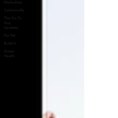
Klerksdorp
Carletonville
The Go-To
Guy
Updates
Flo-Tek
Build It
Green
Health