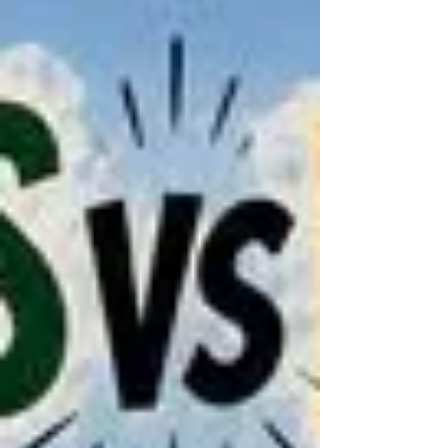
naderende Classic Clash teen Potchefstroom
Gimnasium (Gimmies) ontvang. Om hierdie reeds
spesiale aand tot historiese hoogtes te voer, het
die voormalige Sp