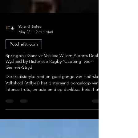
Yolandi Botes
May 22
2 min read
Potchefstroom
Springbok-Gans vir Volkies: Willem Alberts Deel
Wysheid by Historiese Rugby-'Capping' voor
Gimmie-Stryd
Die tradisieryke rooi-en-geel gange van Hoërskool
Volkskool (Volkies) het gisteraand oorgeloop van
intense trots, emosie en diep dankbaarheid. Foto:
Hoërskool Volkskool Die skool se
eerstespanspelers het hul amptelike en gesogte
"capping"-seremonie ondergaan, ’n tradisie waar
die spelers hul amptelike wedstryddrag vir die