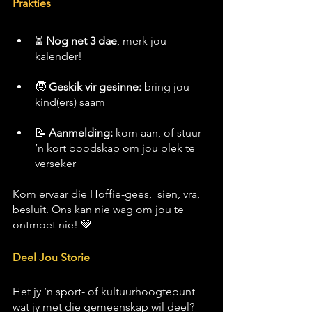
Prakties
⏳ 
Nog net 3 dae
, merk jou 
kalender!
🧒 
Geskik vir gesinne:
 bring jou 
kind(ers) saam
📝 
Aanmelding:
 kom aan, of stuur 
’n kort boodskap om jou plek te 
verseker
Kom ervaar die Hoffie-gees,  sien, vra, 
besluit. Ons kan nie wag om jou te 
ontmoet nie! 💚
Deel Jou Storie
Het jy ’n sport- of kultuurhoogtepunt 
wat jy met die gemeenskap wil deel? 