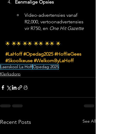
Eenmalige Opsies
Video-advertensies vanaf 
R2,000, vertoonadvertensies 
vir R750, en 
One Hit Gazette
🌟 🌟🌟 🌟🌟 🌟🌟 🌟🌟 🌟
#LaHoff
#Opedag2025
#HoffieGees
#Skoolkeuse
#WelkomByLaHoff
Laerskool La Hoff
Opedag 2025
Klerksdorp
See All
Recent Posts