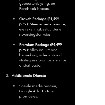
gebeurtenislysing, en 
Facebook-boosts.
Growth Package (R1,499 
p.m.):
 Meer advertensie-ure, 
eie rekeningbestuurder en 
navorsingsfunksies.
Premium Package (R4,499 
p.m.):
 Alles-insluitende 
bemarking, video-inhoud, 
strategiese promosie en live 
onderhoude.
Addisionele Dienste
Sosiale media bestuur, 
Google Ads, TikTok-
promosies.