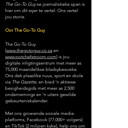
The Go-To Guy
 se joernalistieke span is 
hier om dit wyer te vertel. Ons vertel 
jou storie.
Oor The Go-To Guy
The Go-To Guy 
(
www.thegotoguy.co.za
 en 
www.potchefstroom.com
)
 is jou 
digitale inligtingsentrum met meer as 
75,000 maandelikse bladsybesoeke. 
Ons dek plaaslike nuus, sport en skole 
via 
The Gazette
, en bied ’n aktiewe 
besigheidsgids met meer as 2,500 
ondernemings en ’n uiters gewilde 
gebeurteniskalender.
Met ons groeiende sosiale media-
platforms, Facebook (77,000+ volgers) 
en TikTok (2 miljoen kyke), help ons om 