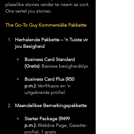
plaaslike stories verder te neem as ooit.
Ons vertel jou stories.
The Go-To Guy Kommersiële Pakkette
Herhalende Pakkette – ’n Tuiste vir 
jou Besigheid
Business Card Standard 
(Gratis):
 Basiese besigheidslys.
Business Card Plus (R50 
p.m.):
 Verifikasie en ’n 
uitgebreide profiel.
Maandelikse Bemarkingspakkette
Starter Package (R499 
p.m.):
 Webbie Page, Gazette-
profiel, 1 gratis 