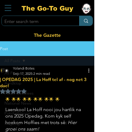
The Go-To Guy
The Gazette
Post
All Posts
Yolandi Botes
All Posts
Sep 17, 2025
2 min read
| OPEDAG 2025 | La Hoff tel af - nog net 3
Aardklop
dae!
Rated NaN out of 5 stars.
Potch Geesfees
🌟 🌟🌟 🌟🌟 🌟🌟 🌟🌟 🌟
National News
Laerskool La Hoff nooi jou hartlik na 
Potchefstroom
ons 2025 Opedag. Kom kyk self 
hoekom Hoffies met trots sê: 
Hier 
Ikageng
groei ons saam!