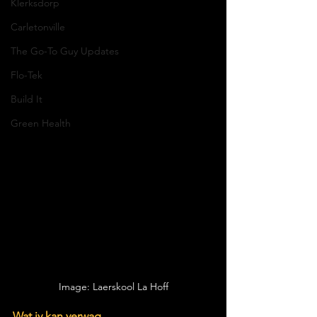
Klerksdorp
Carletonville
The Go-To Guy Updates
Flo-Tek
Build It
Green Health
Image: Laerskool La Hoff
Wat jy kan verwag