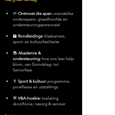
🌱 
Ontmoet die span:
 vriendelike 
onderwysers, graadhoofde en 
ondersteuningspersoneel
🏫 
Rondleidings:
 klaskamers, 
sport- en kultuurfasiliteite
📚 
Akademie & 
ondersteuning:
 hoe ons leer help 
blom, van Grondslag- tot 
Seniorfase
🏅 
Sport & kultuur:
 programme, 
proeflesse en uitstallings
💬 
V&A-hoekie:
 toelating, 
skoolfooie, nasorg & vervoer