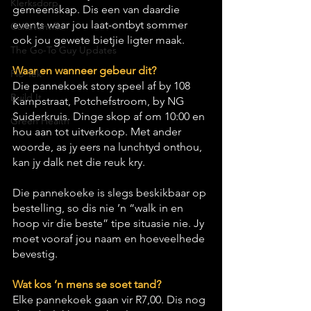
Klerksdorp
gemeenskap. Dis een van daardie 
events waar jou laat-ontbyt sommer 
Carletonville
ook jou gewete bietjie ligter maak.
The Go-To Guy Updates
Waar en wanneer gebeur dit?
Flo-Tek
Die pannekoek story speel af by 108 
Build It
Kampstraat, Potchefstroom, by NG 
Suiderkruis. Dinge skop af om 10:00 en 
Green Health
hou aan tot uitverkoop. Met ander 
woorde, as jy eers na lunchtyd onthou, 
kan jy dalk net die reuk kry.
Die pannekoeke is slegs beskikbaar op 
bestelling, so dis nie ’n “walk in en 
hoop vir die beste” tipe situasie nie. Jy 
moet vooraf jou naam en hoeveelhede 
bevestig.
Wat kos ’n mens se soet tand?
Elke pannekoek gaan vir R7,00. Dis nog 