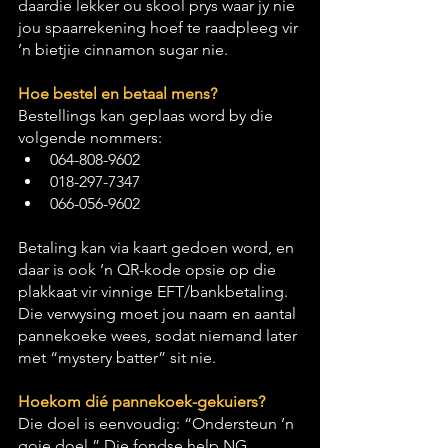
daardie lekker ou skool prys waar jy nie 
jou spaarrekening hoef te raadpleeg vir 
’n bietjie cinnamon sugar nie.
Hoe bestel en betaal mens?
Bestellings kan geplaas word by die 
volgende nommers:
064-808-9602
018-297-7347
066-056-9602
Betaling kan via kaart gedoen word, en 
daar is ook ’n QR-kode opsie op die 
plakkaat vir vinnige EFT/bankbetaling. 
Die verwysing moet jou naam en aantal 
pannekoeke wees, sodat niemand later 
met “mystery batter” sit nie.
Hoekom dié pannekoek-gekuiers?
Die doel is eenvoudig: “Ondersteun ’n 
goie doel.” Die fondse help NG 