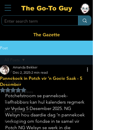
The Go-To Guy
The Gazette
Post
All Posts
Amanda Bekker
All Posts
Dec 2, 2025
2 min read
Pannekoek in Potch vir ’n Goeie Saak - 5
Aardklop
Desember
Rated NaN out of 5 stars.
Potch Geesfees
Potchefstroom se pannekoek-
National News
liefhebbers kan hul kalenders regmerk 
vir Vrydag 5 Desember 2025. NG 
Potchefstroom
Welsyn hou daardie dag ’n pannekoek 
verkoping om fondse in te samel vir 
Ikageng
Potch NG Welsyn se werk in die 