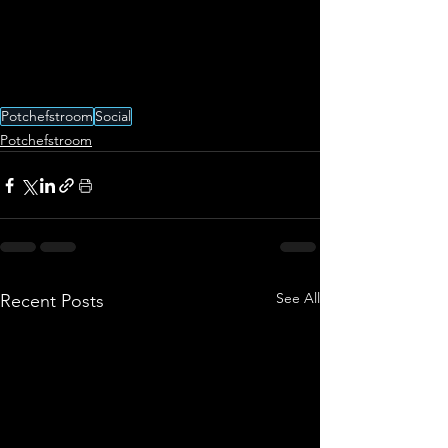
Potchefstroom
Social
Potchefstroom
See All
Recent Posts