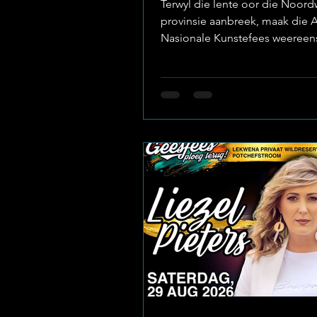
Terwyl die lente oor die Noord
provinsie aanbreek, maak die 
Nasionale Kunstefees weereen
om Potchefstroom te omskep i
bruisende middelpunt van teate
kuns, kosmarkte en regstreeks
optredes. Foto(Facebook) : Zi
SA Onder die gevarieerde
musiekkunstenaars op die ope
terreinverhoog is Zimri, ’n kun
wie se eerlike lirieke en mees
stemklank stelselmatig naam m
die plaaslike musiekbedryf. Of 
toegewyde aanha