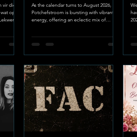
Soundtracks
Fr
 vir die
As the calendar turns to August 2026,
We
, wat op
Potchefstroom is bursting with vibrant
ha
 Lekwena
energy, offering an eclectic mix of
20
. Gelei
charity sports, high-fashion galas, and
ha
intimate live acoustic performances.
en
ug!",
Image(Created) : The Go-To Guy The
hea
engsel van
week of August 1st to August 7th
Im
 plaaslike
promises something for every resident:
"E
p een
from early-morning trail runs at Lekwena
imp
) : Potch
and competitive provincial archery to
se
LOCAL-
high-stakes golf tournaments at the
spi
r-
Country Club. Music enthusiasts can
mu
usikant
look forward to legendary South
le
th