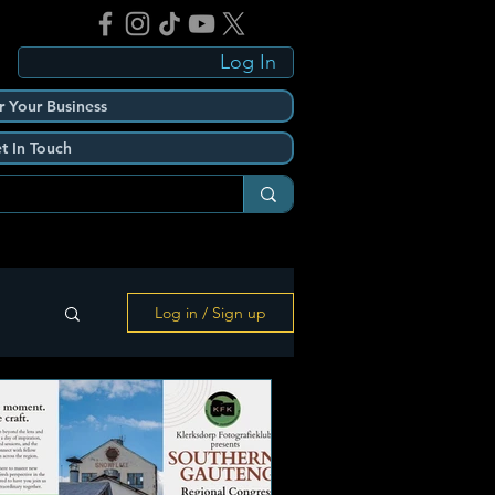
Log In
r Your Business
t In Touch
Log in / Sign up