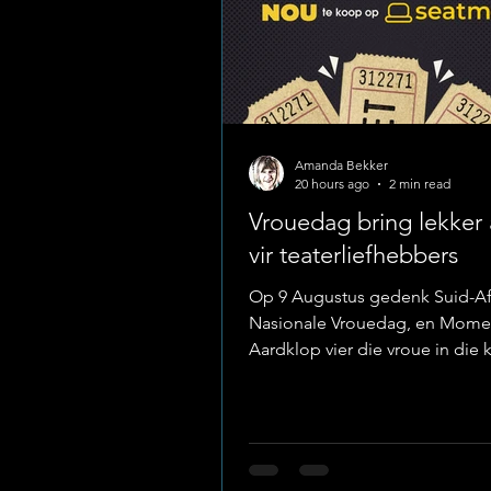
Amanda Bekker
20 hours ago
2 min read
Vrouedag bring lekker 
vir teaterliefhebbers
Op 9 Augustus gedenk Suid-Af
Nasionale Vrouedag, en Mom
Aardklop vier die vroue in die 
vanjaar met ’n spesiale promos
Feesgangers kan 30%-afslag o
uitgesoekte feeskaartjies kry. Die proses
om jou afslag te kry is redelik
eenvoudig. Jy gaan na SeatMe.