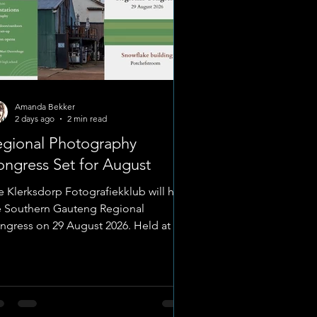
Amanda Bekker
2 days ago
2 min read
egional Photography
ngress Set for August
e Klerksdorp Fotografiekklub will host
e Southern Gauteng Regional
ngress on 29 August 2026. Held at the
owflake building, the event offers a
ll day dedicated to technique,
ctical shoot stations, and advice from
ustry professionals. Registration
ins at 07:30, with fees set at R400 for