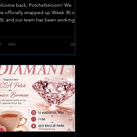
esh Bult Hotspots
lcome back, Potchefstroom! We
ve officially wrapped up Week 30 of
26, and our team has been working
rd on the beat to keep you informed,
tertained, and connected to the
rtbeat of our municipality.
age(Created) : The Go-To Guy Our
yes in the Field" team covered an
ressive array of stories over the past
ven days. We checked in on major
ritual gatherings, investigated critical
nicipal water leaks alongside local
adership, took a sneak peek behind
e