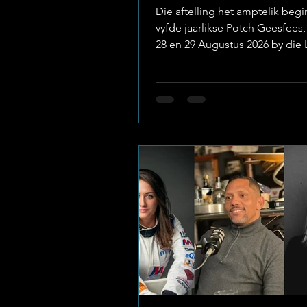
Geesfees 2026
Die aftelling het amptelik begin
vyfde jaarlikse Potch Geesfees
28 en 29 Augustus 2026 by die
Privaat Wildreservaat plaasvind
deur vanjaar se hartroerende
gemeenskapstema, "Ploeg Ter
bring die fees ’n veelsydige m
top-Suid-Afrikaanse musikante,
ikone en opkomende talent o
verhoog byeen. Foto(Facebook
Geesfees Onder die #POTCH
vaandel is die talentvolle sange
liedjieskrywer en akoestiese m
Naled