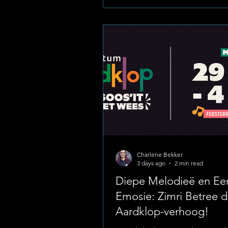
kies die produksies waarvoor d
promosie geld, en voeg die k
D4ME26 in wanneer jy betaal. 
aanbod is beskikbaar vanaf
Sondagoggend 9 Augustus om 
Dinsdagaand 11 Augustus om 2
Hierd
Charlene Bekker
3 days ago
2 min read
Diepe Melodieë en Eer
Emosie: Zimri Betree d
Aardklop-verhoog!