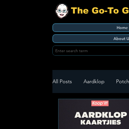
The Go-To 
Home
About U
All Posts
Aardklop
Potch
Ikageng
Klerksdorp
Build It
Green Health