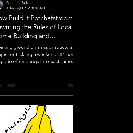
Charlene Bekker
5 days ago
2 min read
w Build It Potchefstroom Is
writing the Rules of Local
ome Building and
enovation
eaking ground on a major structural
oject or tackling a weekend DIY home
grade often brings the exact same
adache: balancing a tight budget
ainst the immediate need for quality
erials. But at Build It Potchefstroom,
e local hardware and building supply
an located right in the heart of the
D accessible home improvement is
longer just a tagline,it is the store's
re operating model. Through a suite
 flexible payment solutions,
mmunity-focused events,