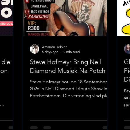
octane 4x4 displays
Amanda Bekker
5 days ago
2 min read
 die
Steve Hofmeyr Bring Neil
Gl
don
Diamond Musiek Na Potch
Pi
Di
Steve Hofmeyr hou op 18 September
2026 'n Neil Diamond Tribute Show in
Kr
Potchefstroom. Die vertoning vind plaas
si
by die Banketsaal in Piet Bosmanstraat.
ge
Hekke open om 18:30 vir 19:00, en daar
visuele
po
sal koeldrank en worsbroodjies te koop
s uitsien
pa
wees vir die hongeriges. Kaartjies wissel
se
Aa