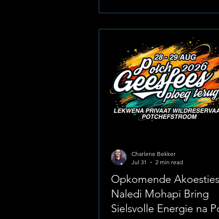
optredes. Onder die talentvoll
kunstenaars op die feesterrein 
opkomende sanger-liedjieskry
multi-instrumentalis Jadon Ro
Bourne. Foto : Google - Insta
Bekend vir sy meesleurende st
indrukwekkende musikaliteit e
natuurlike verhoogteenwoordig
Jadon g
Charlene Bekker
Jul 31
2 min read
Opkomende Akoesties
Naledi Mohapi Bring
Sielsvolle Energie na P