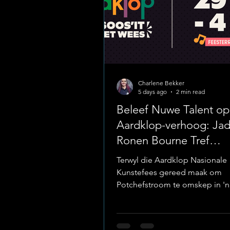
Charlene Bekker
5 days ago
2 min read
Beleef Nuwe Talent op
Aardklop-verhoog: Ja
Ronen Bourne Tref
Potchefstroom!
Terwyl die Aardklop Nasionale
Kunstefees gereed maak om
Potchefstroom te omskep in 'n
bruisende mierenas van teater, 
kuns en musiek, kan feesganger
na 'n uitstekende lys regstreek