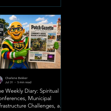
to(Facebook) : Die Piesangskille Hulle
aan bekend vir hul meesleurende
rieke, unieke humor en wysies wat dae
g in jou kop bly haak. Die
esangskille het die afgelope tyd
diostasies en stromingsplatforms
ndwyd stormgeloop. As jy op soek is
 die
Charlene Bekker
Jul 31
5 min read
e Weekly Diary: Spiritual
nferences, Municipal
frastructure Challenges, and