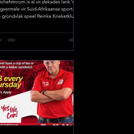
chefstroom is al vir dekades lank 'n
gsentrale vir Suid-Afrikaanse sport.
 grondvlak speel Reinke Krieketklub
belangrike rol om hierdie ryke tradisie
wendig te hou. Of jy nou 'n ervare
eler is wat jou vaardighede op ligavlak
 toets, 'n student wat op soek is na 'n
aaslike span, of eenvoudig 'n
dersteuner van gemeenskapssport,
nke Krieketklub bied 'n tuiste vir
mal. 'n Trotse Teenwoordigheid in
ordwes-Krieket Reinke Krieketklub
nksioneer amptelik