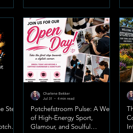
van R200 tot R300, afhangende van waar
e
Fo
mens wil sit: VIP: R300.00 Maroon Blok:
is die
st
R250.00 Silver Blok: R200.00 Om 'n plek
wer en
li
te bespreek, kan Jeanetta gekontak
nen
lan
word by 076-631-8115. Wie Kry Die Geld?
gram
Pi
Die fondsinsame
em,
ra
n
la
heid, is
na
Charlene Bekker
Jul 31
4 min read
e Ster
Potchefstroom Pulse: A Week
Th
of High-Energy Sport,
Co
otch
Glamour, and Soulful
In