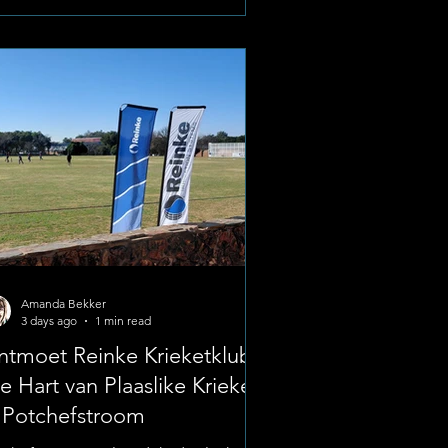
lts and R200 for high school learners.
ynote Session: Exploring the Cosmos
e morning schedule opens with guest
eaker Dr Mart-Mari Duvenhage at
:30. Holding an APSSA
Amanda Bekker
3 days ago
1 min read
tmoet Reinke Krieketklub -
e Hart van Plaaslike Krieket
 Potchefstroom