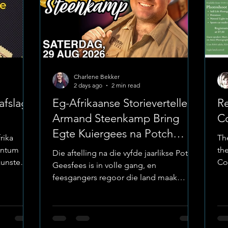
Charlene Bekker
2 days ago
2 min read
afslag
Eg-Afrikaanse Storieverteller
R
Armand Steenkamp Bring
Co
Egte Kuiergees na Potch
rika
Th
Geesfees 2026
entum
th
Die aftelling na die vyfde jaarlikse Potch
kunste
Co
Geesfees is in volle gang, en
ie.
Sn
feesgangers regoor die land maak
p
fu
gereed vir ’n onvergeetlike naweek by
pra
die Lekwena Privaat Wildreservaat op 28
ind
en 29 Augustus 2026. Foto(Facebook) :
co.za,
beg
Potch Geesfees Gelei deur vanjaar se