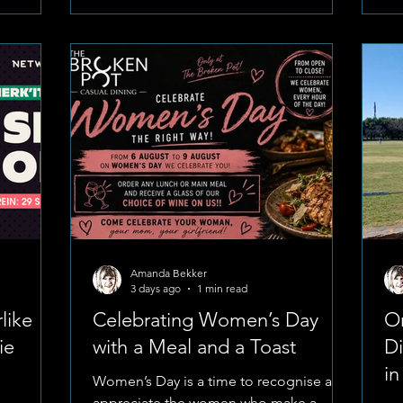
ie
adu
hartroerende gemeenskapstema,
ode
Ke
"Ploeg Terug!", bring die fees van Suid-
Die
Th
Afrika se gewildste kunstenaars,
sp
plaaslike eie talent en geliefde
08:00 tot
08
storievertellers na een verhoog. Een van
0:00.
die mees verwagte optredes op
Saterdag se ho
Amanda Bekker
3 days ago
1 min read
like
Celebrating Women’s Day
On
ie
with a Meal and a Toast
Di
in
Women’s Day is a time to recognise and
appreciate the women who make a