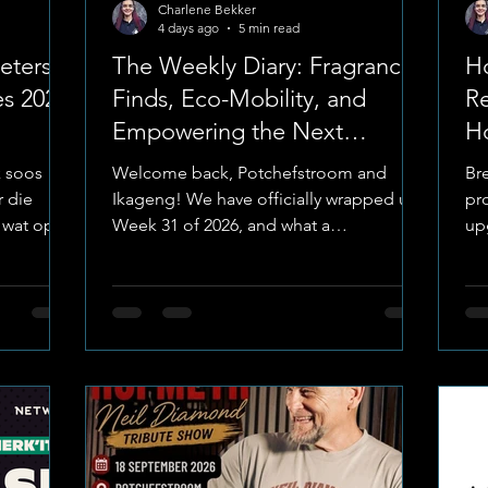
Charlene Bekker
4 days ago
5 min read
eters
The Weekly Diary: Fragrance
Ho
s 2026
Finds, Eco-Mobility, and
Re
Empowering the Next
H
Generation
R
 soos
Welcome back, Potchefstroom and
Br
 die
Ikageng! We have officially wrapped up
pr
, wat op
Week 31 of 2026, and what a
up
er na die
phenomenal, action-packed week it has
he
eservaat.
been across our municipality.
ag
i
Image(Created) : The Go-To Guy Our
mat
g!", waar
"Our Eyes in the Field" team has been
th
 Suid-
on a non-stop trek across the
tit
e op een
municipality to bring you the best local
CB
ook) :
stories. Over the past seven days, our
no 
frikaanse
journey took us from the aromatic
co
ng 'n
shelves of West Acres and eco-friendly
of
aterdag s
electric scooters on the Bult to high-
co