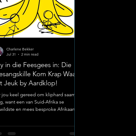
Charlene Bekker
Jul 31
2 min read
y in die Feesgees in: Die
esangskille Kom Krap Waar
t Jeuk by Aardklop!
y jou keel gereed om kliphard saam te
ng, want een van Suid-Afrika se
wildste en mees besproke Afrikaanse
p-rock-duo's, Die Piesangskille, is op
d na Potchefstroom vir vanjaar se
rdklop Nasionale Kunstefees!