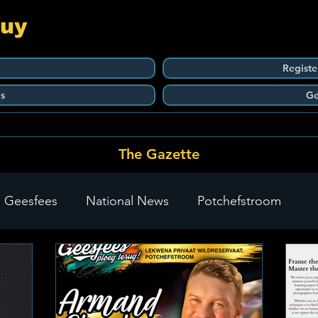
Guy
Registe
s
Ge
The Gazette
 Geesfees
National News
Potchefstroom
Carletonville
The Go-To Guy Updates
Flo-Tek