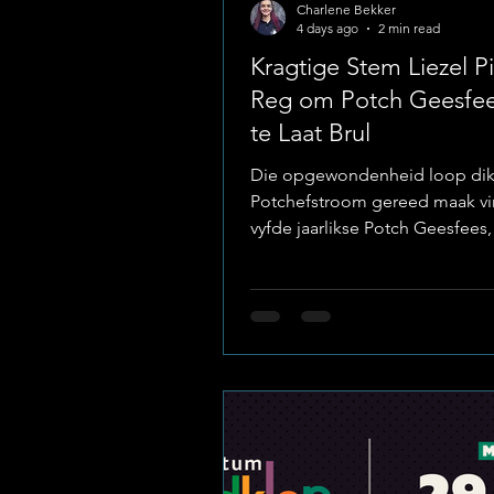
Charlene Bekker
4 days ago
2 min read
Kragtige Stem Liezel Pi
Reg om Potch Geesfee
te Laat Brul
Die opgewondenheid loop dik
Potchefstroom gereed maak vir
vyfde jaarlikse Potch Geesfees
28 en 29 Augustus 2026 terugke
pragtige Lekwena Privaat Wildr
Vanjaar draai alles om die moo
gemeenskapstema "Ploeg Teru
die fees plaaslike helde én van
Afrika se grootste musieknam
verhoog saamweef. Foto(Faceb
Potch Geesfees Die geliefde A
pop-sensasie Liezel Pieters bri
stewige dosis 'star power' na S