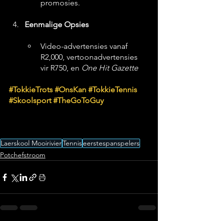
promosies.
Eenmalige Opsies
Video-advertensies vanaf 
R2,000, vertoonadvertensies 
vir R750, en 
One Hit Gazette
#TokkieTrots
#OnsKan
#TokkieTennis
#Skoolsport
#TheGoToGuy
Laerskool Mooirivier
Tennis
eerstespanspelers
Potchefstroom