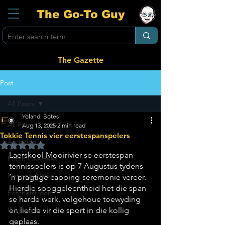
The Go-To Guy
The Gazette
Post
All Posts
Yolandi Botes
All Posts
Aug 13, 2025
2 min read
Tokkie Tennis vier eerstespanspelers
Aardklop
Rated NaN out of 5 stars.
Laerskool Mooirivier se eerstespan-
Potch Geesfees
tennisspelers is op 7 Augustus tydens 
National News
’n pragtige capping-seremonie vereer. 
Hierdie spoggeleentheid het die span 
Potchefstroom
se harde werk, volgehoue toewyding 
Ikageng
en liefde vir die sport in die kollig 
geplaas.