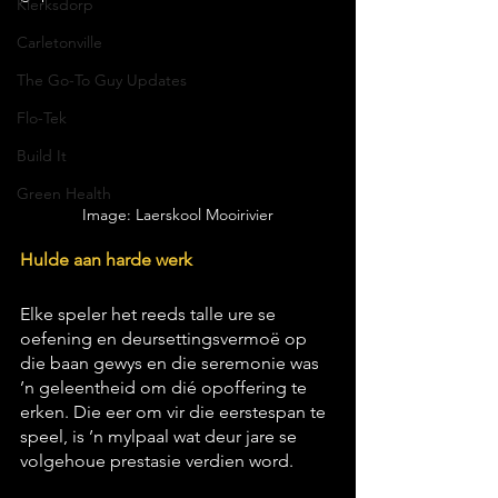
Klerksdorp
Carletonville
The Go-To Guy Updates
Flo-Tek
Build It
Green Health
Image: Laerskool Mooirivier
Hulde aan harde werk
Elke speler het reeds talle ure se 
oefening en deursettingsvermoë op 
die baan gewys en die seremonie was 
’n geleentheid om dié opoffering te 
erken. Die eer om vir die eerstespan te 
speel, is ’n mylpaal wat deur jare se 
volgehoue prestasie verdien word.