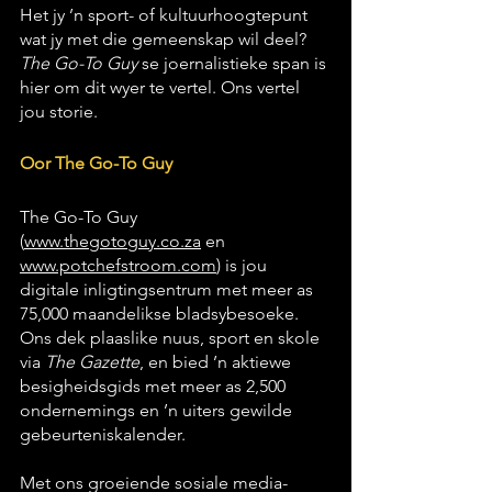
Het jy ’n sport- of kultuurhoogtepunt 
wat jy met die gemeenskap wil deel? 
The Go-To Guy
 se joernalistieke span is 
hier om dit wyer te vertel. Ons vertel 
jou storie.
Oor The Go-To Guy
The Go-To Guy 
(
www.thegotoguy.co.za
 en 
www.potchefstroom.com
)
 is jou 
digitale inligtingsentrum met meer as 
75,000 maandelikse bladsybesoeke. 
Ons dek plaaslike nuus, sport en skole 
via 
The Gazette
, en bied ’n aktiewe 
besigheidsgids met meer as 2,500 
ondernemings en ’n uiters gewilde 
gebeurteniskalender.
Met ons groeiende sosiale media-