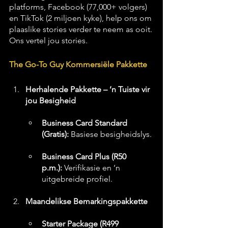
platforms, Facebook (77,000+ volgers) 
en TikTok (2 miljoen kyke), help ons om 
plaaslike stories verder te neem as ooit.
Ons vertel jou stories.
The Go-To Guy Kommersiële Pakkette
Herhalende Pakkette – ’n Tuiste vir 
jou Besigheid
Business Card Standard 
(Gratis):
 Basiese besigheidslys.
Business Card Plus (R50 
p.m.):
 Verifikasie en ’n 
uitgebreide profiel.
Maandelikse Bemarkingspakkette
Starter Package (R499 