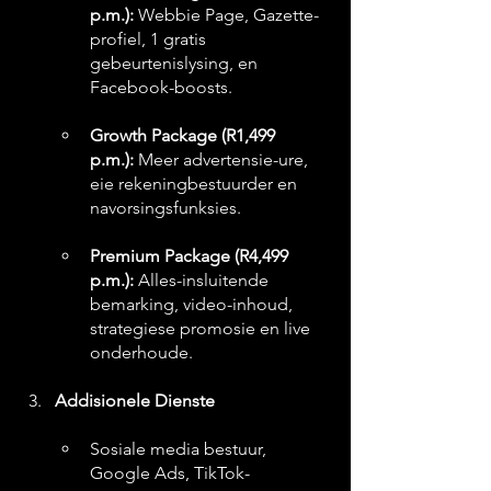
p.m.):
 Webbie Page, Gazette-
profiel, 1 gratis 
gebeurtenislysing, en 
Facebook-boosts.
Growth Package (R1,499 
p.m.):
 Meer advertensie-ure, 
eie rekeningbestuurder en 
navorsingsfunksies.
Premium Package (R4,499 
p.m.):
 Alles-insluitende 
bemarking, video-inhoud, 
strategiese promosie en live 
onderhoude.
Addisionele Dienste
Sosiale media bestuur, 
Google Ads, TikTok-