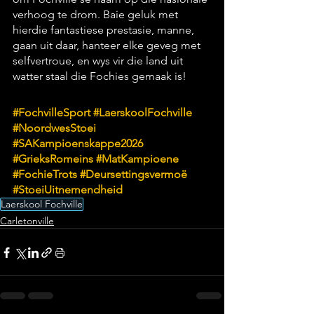
verhoog te drom. Baie geluk met 
hierdie fantastiese prestasie, manne, 
gaan uit daar, hanteer elke geveg met 
selfvertroue, en wys vir die land uit 
watter staal die Fochies gemaak is!
#FochvilleSport
#LaerskoolFochville
#NoordwesStoei
#SAKampioenskappe2026
#GrieksRomeins
#MatKampioene
#FochieTrots
#Deursettingsvermoë
#StoeiUitnemendheid
Laerskool Fochville
Carletonville