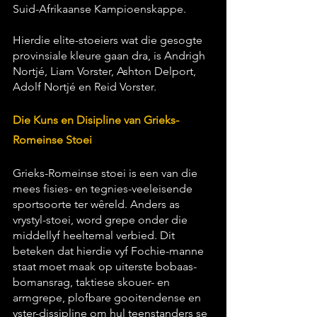
Suid-Afrikaanse Kampioenskappe.
Hierdie elite-stoeiers wat die gesogte 
provinsiale kleure gaan dra, is Andrigh 
Nortjé, Liam Vorster, Ashton Delport, 
Adolf Nortjé en Reid Vorster.
Die Kuns en Disipline van Grieks-
Romeinse Stoei
Grieks-Romeinse stoei is een van die 
mees fisies- en tegnies-veeleisende 
sportsoorte ter wêreld. Anders as 
vrystyl-stoei, word grepe onder die 
middellyf heeltemal verbied. Dit 
beteken dat hierdie vyf Fochie-manne 
staat moet maak op uiterste bobaas-
bomansrag, taktiese skouer- en 
armgrepe, plofbare gooitendense en 
yster-dissipline om hul teenstanders se 