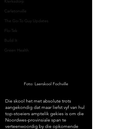
Klerksdorp
Carletonville
The Go-To Guy Updates
Flo-Tek
Build It
Green Health
Foto: Laerskool Fochville
Die skool het met absolute trots 
aangekondig dat maar liefst vyf van hul 
top-stoeiers amptelik gekies is om die 
Noordwes-provinsiale span te 
verteenwoordig by die opkomende 