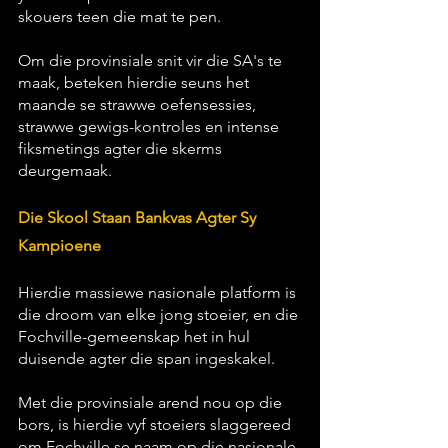
skouers teen die mat te pen.
Om die provinsiale snit vir die SA's te 
maak, beteken hierdie seuns het 
maande se strawwe oefensessies, 
strawwe gewigs-kontroles en intense 
fiksmetings agter die skerms 
deurgemaak.
Die Skool Staan Bankvas Agter Sy 
Kampioene
Hierdie massiewe nasionale platform is 
die droom van elke jong stoeier, en die 
Fochville-gemeenskap het in hul 
duisende agter die span ingeskakel. 
Met die provinsiale arend nou op die 
bors, is hierdie vyf stoeiers slaggereed 
om Fochville se naam op die nasionale 