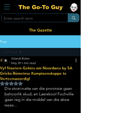
The Go-To Guy
The Gazette
Post
All Posts
Yolandi Botes
All Posts
May 29
1 min read
Vyf Stoeiers Gekies om Noordwes by SA
Aardklop
Grieks-Romeinse Kampioenskappe te
Verteenwoordig!
Potch Geesfees
Rated NaN out of 5 stars.
National News
Die stoeimatte van die provinsie gaan 
behoorlik skud, en Laerskool Fochville 
Potchefstroom
gaan reg in die middel van die aksie 
wees. 
Ikageng