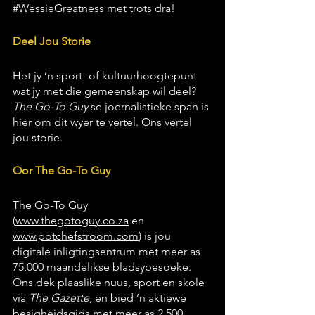
#WessieGreatness
 met trots dra! 
Deel Jou Storie
Het jy ’n sport- of kultuurhoogtepunt 
wat jy met die gemeenskap wil deel? 
The Go-To Guy
 se joernalistieke span is 
hier om dit wyer te vertel. Ons vertel 
jou storie.
Oor The Go-To Guy
The Go-To Guy 
(
www.thegotoguy.co.za
 en 
www.potchefstroom.com
)
 is jou 
digitale inligtingsentrum met meer as 
75,000 maandelikse bladsybesoeke. 
Ons dek plaaslike nuus, sport en skole 
via 
The Gazette
, en bied ’n aktiewe 
besigheidsgids met meer as 2,500 