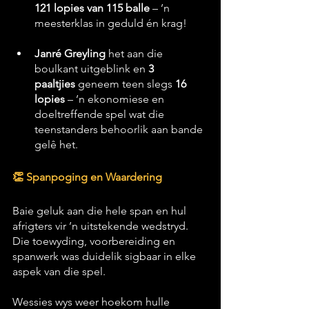
121 lopies van 115 balle
 – ’n 
meesterklas in geduld én krag!
Janré Greyling
 het aan die 
boulkant uitgeblink en 
3 
paaltjies
 geneem teen slegs 
16 
lopies
 – ’n ekonomiese en 
doeltreffende spel wat die 
teenstanders behoorlik aan bande 
gelê het.
👏 Spanpoging en Waardering
Baie geluk aan die hele span en hul 
afrigters vir ’n uitstekende wedstryd. 
Die toewyding, voorbereiding en 
spanwerk was duidelik sigbaar in elke 
aspek van die spel.
Wessies wys weer hoekom hulle 