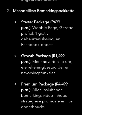
Maandelikse Bemarkingspakkette
Starter Package (R499 
p.m.):
 Webbie Page, Gazette-
profiel, 1 gratis 
gebeurtenislysing, en 
Facebook-boosts.
Growth Package (R1,499 
p.m.):
 Meer advertensie-ure, 
eie rekeningbestuurder en 
navorsingsfunksies.
Premium Package (R4,499 
p.m.):
 Alles-insluitende 
bemarking, video-inhoud, 
strategiese promosie en live 
onderhoude.