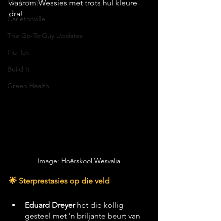
Klerksdorp
waarom Wessies met trots hul kleure 
dra! 
Carletonville
The Go-To Guy Updates
Flo-Tek
Build It
Green Health
Image: Hoërskool Wesvalia
🌟 Sterprestasies op die veld
Eduard Dreyer
 het die kollig 
gesteel met ’n briljante beurt van 