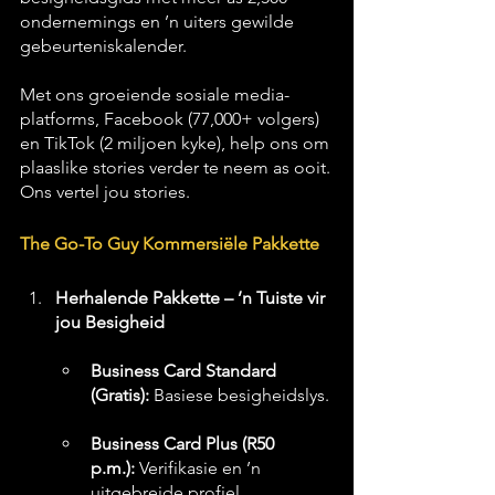
ondernemings en ’n uiters gewilde 
gebeurteniskalender.
Met ons groeiende sosiale media-
platforms, Facebook (77,000+ volgers) 
en TikTok (2 miljoen kyke), help ons om 
plaaslike stories verder te neem as ooit.
Ons vertel jou stories.
The Go-To Guy Kommersiële Pakkette
Herhalende Pakkette – ’n Tuiste vir 
jou Besigheid
Business Card Standard 
(Gratis):
 Basiese besigheidslys.
Business Card Plus (R50 
p.m.):
 Verifikasie en ’n 
uitgebreide profiel.