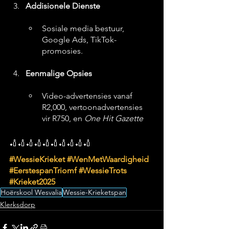
Addisionele Dienste
Sosiale media bestuur, 
Google Ads, TikTok-
promosies.
Eenmalige Opsies
Video-advertensies vanaf 
R2,000, vertoonadvertensies 
vir R750, en 
One Hit Gazette
🏏🏏🏏🏏🏏🏏🏏🏏🏏🏏
#WessieKrieket
#WenMetWaardigheid
#EerstespanTriomf
#WessieTrots
#Krieket2025
Hoërskool Wesvalia
Wessie-Krieketspan
Klerksdorp