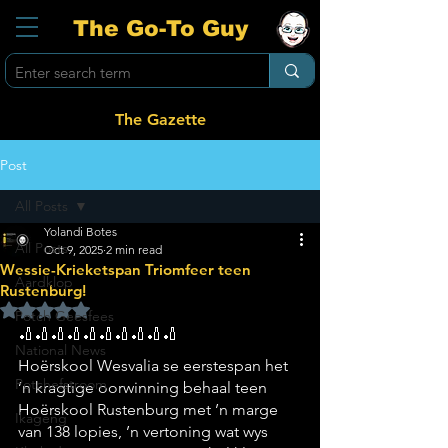
The Go-To Guy
The Gazette
Post
All Posts
Yolandi Botes
All Posts
Oct 9, 2025
2 min read
Wessie-Krieketspan Triomfeer teen
Aardklop
Rustenburg!
Rated NaN out of 5 stars.
Potch Geesfees
🏏🏏🏏🏏🏏🏏🏏🏏🏏🏏
National News
Hoërskool Wesvalia se eerstespan het 
Potchefstroom
’n kragtige oorwinning behaal teen 
Hoërskool Rustenburg met ’n marge 
Ikageng
van 138 lopies, ’n vertoning wat wys 