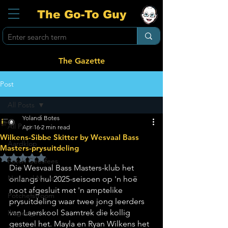
The Go-To Guy
The Gazette
Post
All Posts
Yolandi Botes
All Posts
Apr 16
2 min read
Wilkens-Sibbe Skitter by Wesvaal Bass
Aardklop
Masters-prysuitdeling
Rated NaN out of 5 stars.
Potch Geesfees
Die Wesvaal Bass Masters-klub het 
National News
onlangs hul 2025-seisoen op 'n hoë 
noot afgesluit met 'n amptelike 
Potchefstroom
prysuitdeling waar twee jong leerders 
van Laerskool Saamtrek die kollig 
Ikageng
gesteel het. Mayla en Ryan Wilkens het 