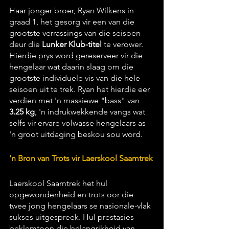
Haar jonger broer, Ryan Wilkens in 
graad 1, het gesorg vir een van die 
grootste verrassings van die seisoen 
deur die 
Lunker Klub-titel
 te verower. 
Hierdie prys word gereserveer vir die 
hengelaar wat daarin slaag om die 
grootste individuele vis van die hele 
seisoen uit te trek. Ryan het hierdie eer 
verdien met 'n massiewe "bass" van 
3.25 kg
, 'n indrukwekkende vangs wat 
selfs vir ervare volwasse hengelaars as 
'n groot uitdaging beskou sou word.
’n Bron van Trots vir Laerskool Saamtrek
Laerskool Saamtrek het hul 
opgewondenheid en trots oor die 
twee jong hengelaars se nasionale-vlak 
sukses uitgespreek. Hul prestasies 
beklemtoon die belangrikheid van 