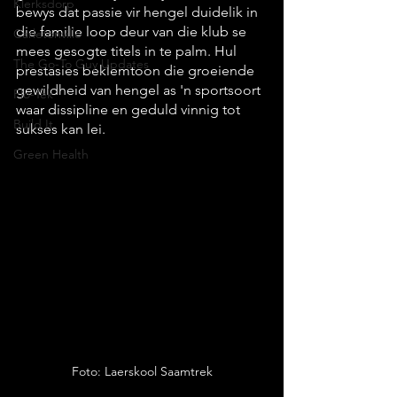
Klerksdorp
bewys dat passie vir hengel duidelik in 
die familie loop deur van die klub se 
Carletonville
mees gesogte titels in te palm. Hul 
The Go-To Guy Updates
prestasies beklemtoon die groeiende 
gewildheid van hengel as 'n sportsoort 
Flo-Tek
waar dissipline en geduld vinnig tot 
Build It
sukses kan lei.
Green Health
Foto: Laerskool Saamtrek