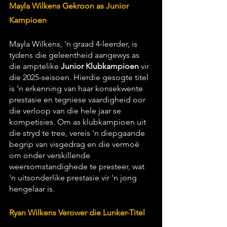
Mayla Wilkens Gekroon as Junior 
Kampioen
Mayla Wilkens, 'n graad 4-leerder, is 
tydens die geleentheid aangewys as 
die amptelike 
Junior Klubkampioen
 vir 
die 2025-seisoen. Hierdie gesogte titel 
is 'n erkenning van haar konsekwente 
prestasie en tegniese vaardigheid oor 
die verloop van die hele jaar se 
kompetisies. Om as klubkampioen uit 
die stryd te tree, vereis 'n diepgaande 
begrip van visgedrag en die vermoë 
om onder verskillende 
weersomstandighede te presteer, wat 
'n uitsonderlike prestasie vir 'n jong 
hengelaar is.
Ryan Wilkens Verower die Lunker-Titel