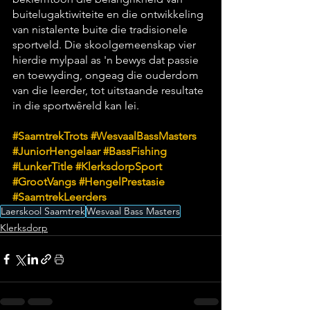
buitelugaktiwiteite en die ontwikkeling 
van nistalente buite die tradisionele 
sportveld. Die skoolgemeenskap vier 
hierdie mylpaal as 'n bewys dat passie 
en toewyding, ongeag die ouderdom 
van die leerder, tot uitstaande resultate 
in die sportwêreld kan lei.
#SaamtrekTrots
#WesvaalBassMasters
#JuniorHengelaar
#BassFishing
#LunkerTitle
#KlerksdorpSport
#GrootVangs
#HengelPrestasie
#SaamtrekLeerders
Laerskool Saamtrek
Wesvaal Bass Masters
Klerksdorp