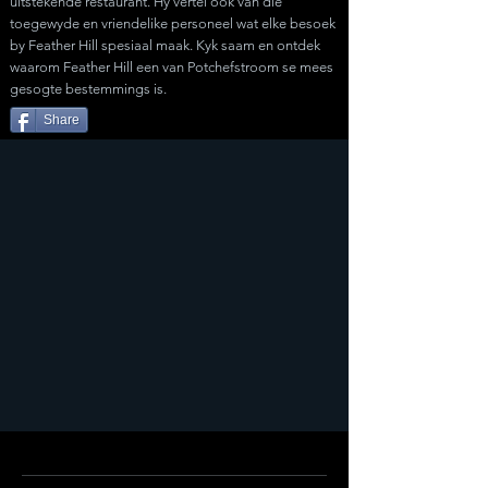
uitstekende restaurant. Hy vertel ook van die
toegewyde en vriendelike personeel wat elke besoek
by Feather Hill spesiaal maak. Kyk saam en ontdek
waarom Feather Hill een van Potchefstroom se mees
gesogte bestemmings is.
Share