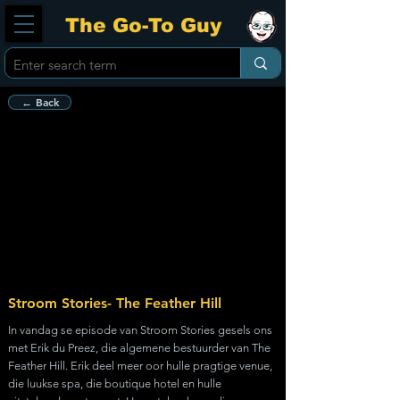
The Go-To Guy
← Back
Stroom Stories- The Feather Hill
In vandag se episode van Stroom Stories gesels ons
met Erik du Preez, die algemene bestuurder van The
Feather Hill. Erik deel meer oor hulle pragtige venue,
die luukse spa, die boutique hotel en hulle