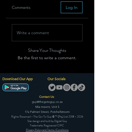
Comments
Log In
Write a comment
Share Your Thoughts
Be the first to write a comment.
Download Our App
Our Socials
Contact Us:
guy@thegotoguy.co.za
Mia meent, Unit 5
17a Palmiet Street, Potchefstroom
Rights Reserved - The Go-To Guy © ™ (Pty) Ltd
2018 - 2026
Site design and built by Digital Guy
Trademarks Registered CIPC
Privacy Policy and Terms /Conditions