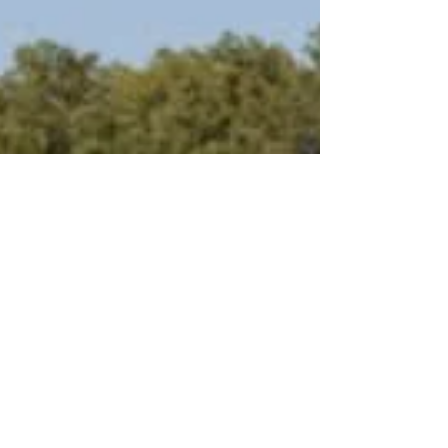
massiewe prestasie, maar om vier spanne, van die
heel jongste juniorgrade