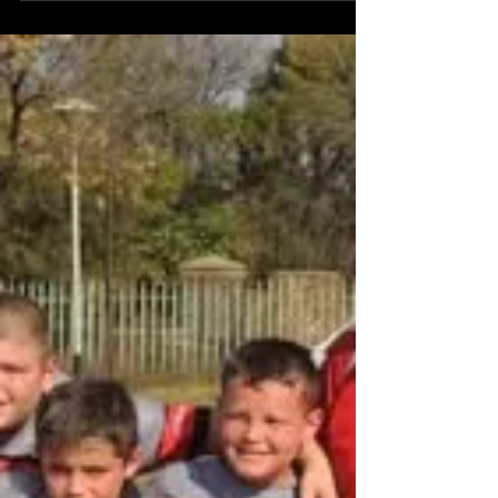
as ’n absolute kragsentrale vir rugby-ontwikkeling
deeglik bewys deur ’n groot groep elite-spelers
na die provinsiale groep deur te stoot. Hierdie
nasionale platform is waar die land se top-talent
hulself teen die beste provinsiale spanne meet, en
Die Wilge se manne is slaggereed om die gro