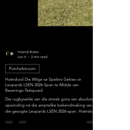
Yolandi Botes
Jun 4
2 min read
Potchefstroom
Hoërskool Die Wilge se Spelers Gekies vir
Leopards LSEN 2026-Span te Midde van
Beserings-Teëspoed
Die rugbyvelde van die streek gons van absolute
opwinding ná die amptelike bekendmaking van
die gesogte Leopards LSEN 2026-span. Hoërskool
Die Wilge in Potchefstroom het weereens sy status