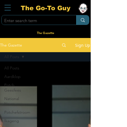
The Go-To Guy
The Gazette
Sign Up
The Gazette
All Posts
All Posts
Aardklop
Potch
Geesfees
National
News
Potchefstroom
Ikageng