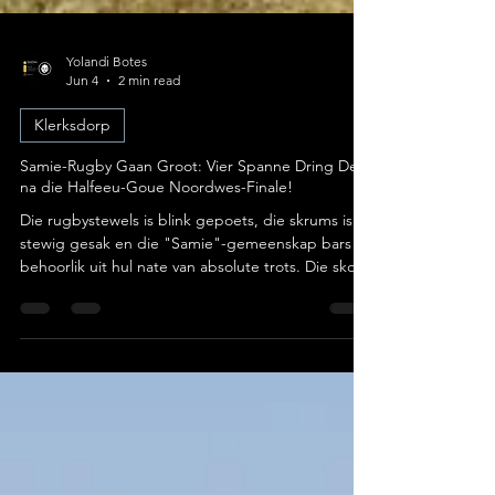
Yolandi Botes
Jun 4
2 min read
Klerksdorp
Samie-Rugby Gaan Groot: Vier Spanne Dring Deur
na die Halfeeu-Goue Noordwes-Finale!
Die rugbystewels is blink gepoets, die skrums is
stewig gesak en die "Samie"-gemeenskap bars
behoorlik uit hul nate van absolute trots. Die skool
se rugbyafdeling het ’n skitterende
skoorsertifikaat behaal deur amptelik aan te
kondig dat maar liefst vier van hul top-
rugbyspanne deurgedring het na die Noordwes
Rugby-finale! Foto: Laerskool Saamtrek Om een
span in ’n provinsiale finaal te kry is klaar ’n