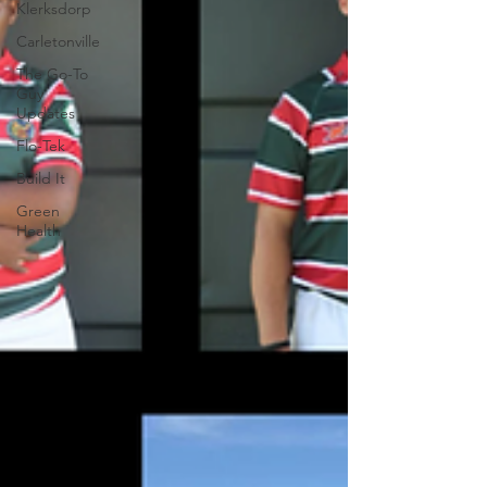
Klerksdorp
Carletonville
The Go-To
Guy
Updates
Flo-Tek
Build It
Green
Health