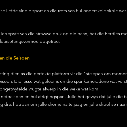
 se liefde vir die sport en die trots van hul onderskeie skole was 
 Ten spyte van die strawwe druk op die baan, het die Ferdies me
eursettingsvermoë opgetree.
van die Seisoen
ting dien as die perfekte platform vir die 1ste-span om mome
seisoen. Die lesse wat geleer is en die spankameraderie wat verst
 ongetwyfelde vrugte afwerp in die weke wat kom.
-netbalspan en hul afrigtingspan. Julle het gewys dat julle die b
g dra, hou aan om julle drome na te jaag en julle skool se naa