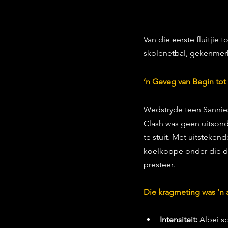
Van die eerste fluitjie
skolenetbal, gekenmerk 
’n Geveg van Begin tot
Wedstryde teen Sanniesh
Clash was geen uitsond
te stuit. Met uitsteken
koelkoppe onder die do
presteer.
Die kragmeting was ’n 
Intensiteit:
 Albei s