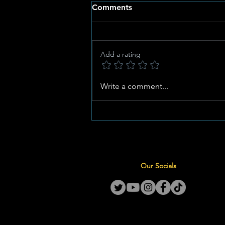
Comments
Add a rating
Potchefstroom Pulse:
Write a comment...
Celebrating Heritage,
Artistic Mastery, and
Women’s Day
Our Socials