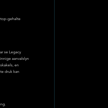
 top-gehalte 
ar se Legacy 
nnige aanvalslyn 
skakels, en 
te druk kan 
ang.