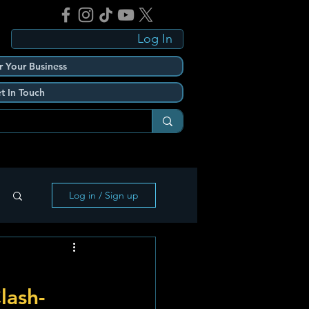
Log In
r Your Business
t In Touch
Log in / Sign up
lash-