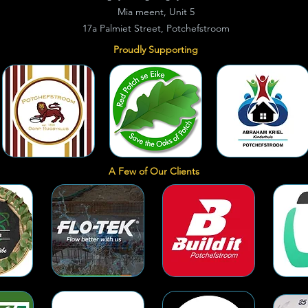
Mia meent, Unit 5
17a Palmiet Street, Potchefstroom
Proudly Supporting
A Few of Our Clients