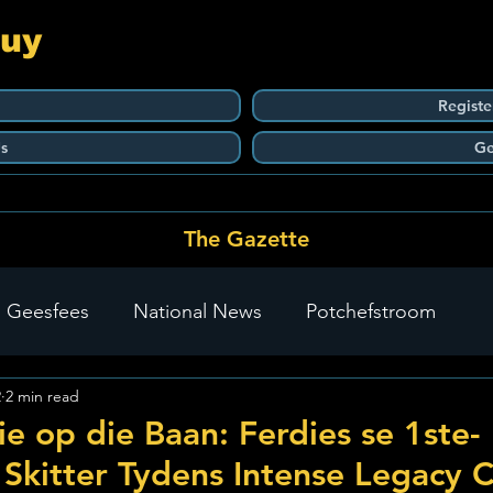
Guy
Registe
s
Ge
The Gazette
 Geesfees
National News
Potchefstroom
2
2 min read
Carletonville
The Go-To Guy Updates
Flo-Tek
ie op die Baan: Ferdies se 1ste-
Skitter Tydens Intense Legacy C