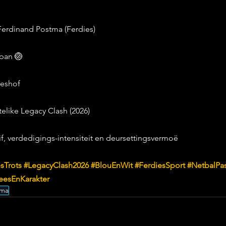
Ferdinand Postma (Ferdies)
span 🏐
ieshof
elike Legacy Clash (2026)
f, verdedigings-intensiteit en deursettingsvermoë
sTrots
#LegacyClash2026
#BlouEnWit
#FerdiesSport
#NetbalPas
eesEnKarakter
tma