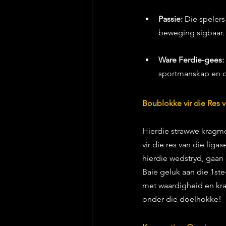
Passie:
 Die spelers
beweging sigbaar.
Ware Ferdie-gees:
sportmanskap en d
Boublokke vir die Res 
Hierdie strawwe kragme
vir die res van die liga
hierdie wedstryd, gaan
Baie geluk aan die 1ste
met waardigheid en kra
onder die doelhokke!