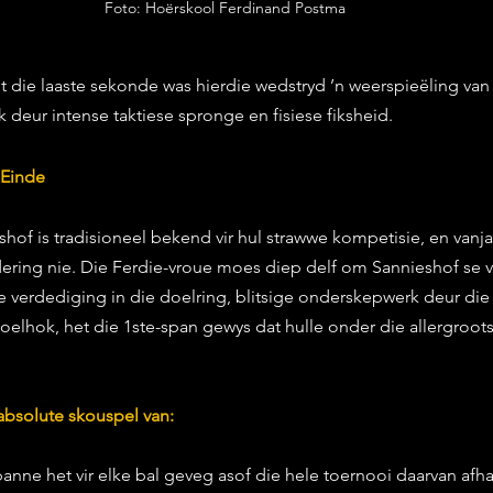
Foto: Hoërskool Ferdinand Postma
 tot die laaste sekonde was hierdie wedstryd ’n weerspieëling van
deur intense taktiese spronge en fisiese fiksheid.
 Einde
of is tradisioneel bekend vir hul strawwe kompetisie, en vanja
ering nie. Die Ferdie-vroue moes diep delf om Sannieshof se vi
de verdediging in die doelring, blitsige onderskepwerk deur die 
elhok, het die 1ste-span gewys dat hulle onder die allergroots
absolute skouspel van:
panne het vir elke bal geveg asof die hele toernooi daarvan afh