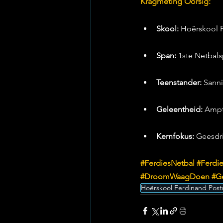
Kragmeting Oorsig:
Skool:
 Hoërskool 
Span:
 1ste Netbal
Teenstander:
 Sann
Geleentheid:
 Ampt
Kernfokus:
 Geesdri
#FerdiesNetbal
#Ferdie
#DroomWaagDoen
#G
Hoërskool Ferdinand Pos