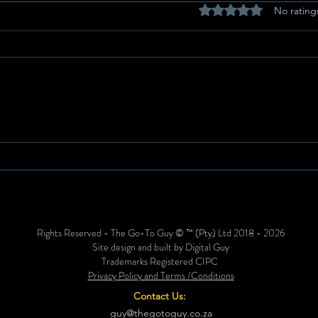
Rated 0 out of 5 stars
No rating
Eg-Afrikaanse
Ferd
Storieverteller Armand
Leer
Steenkamp Bring Egte
Kada
Kuiergees na Potch
Geesfees 2026
Rights Reserved - The Go-To Guy © ™ (Pty) Ltd 2018 - 2026
Site design and built by Digital Guy
Trademarks Registered CIPC
Privacy Policy and Terms /Conditions
Contact Us:
guy@thegotoguy.co.za