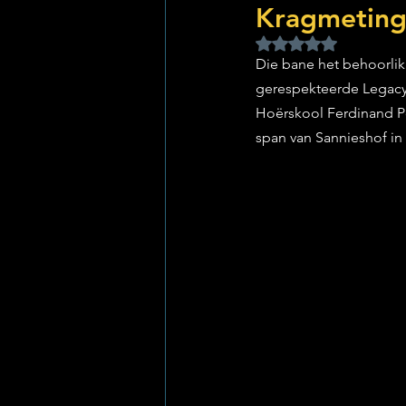
Kragmetin
Rated NaN out of 5 
Die bane het behoorlik
gerespekteerde Legacy 
Hoërskool Ferdinand Po
span van Sannieshof in