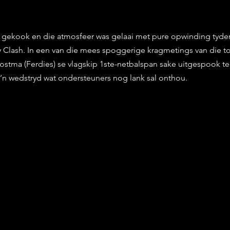
g
stars.
 gekook en die atmosfeer was gelaai met pure opwinding tyde
Clash. In een van die mees spoggerige kragmetings van die to
stma (Ferdies) se vlagskip 1ste-netbalspan sake uitgespook tee
 ’n wedstryd wat ondersteuners nog lank sal onthou.