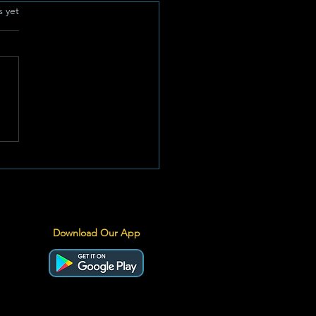
.
s yet
ies se Graad 10-SETH-
ders Besoek NWU se
werlaboratorium
Download Our App