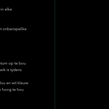
in elke 
t onberispelike 
ntum op te bou 
erk is tydens 
lou en wit kleure 
m hoog te hou 