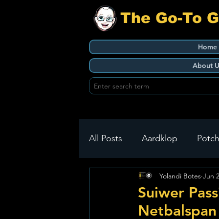
The Go-To 
Home
About U
All Posts
Aardklop
Potch
Yolandi Botes
Jun 
Ikageng
Klerksdorp
Suiwer Pass
Netbalspan 
Build It
Green Health