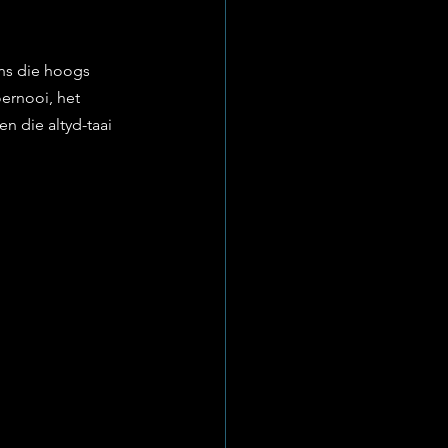
ns die hoogs 
ernooi, het 
n die altyd-taai 