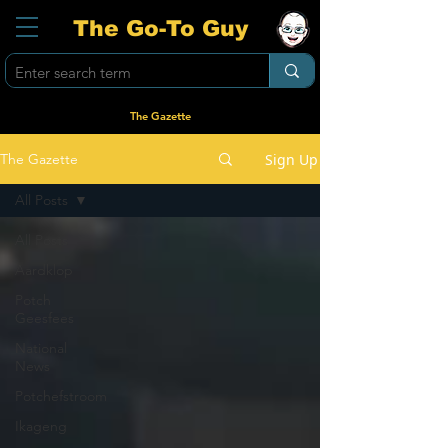
The Go-To Guy
The Gazette
Sign Up
The Gazette
All Posts
All Posts
Aardklop
Potch
Geesfees
National
News
Potchefstroom
Ikageng