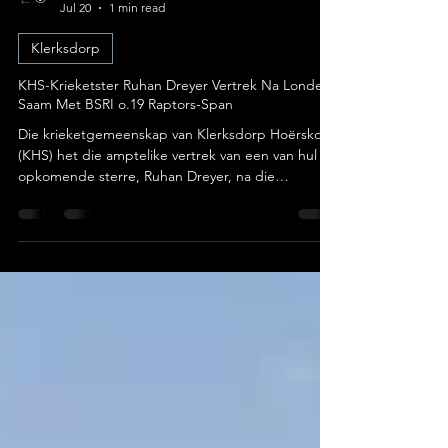
Yolandi Botes
Jul 20
1 min read
Klerksdorp
KHS-Krieketster Ruhan Dreyer Vertrek Na Londen
Saam Met BSRI o.19 Raptors-Span
Die krieketgemeenskap van Klerksdorp Hoërskool
(KHS) het die amptelike vertrek van een van hul
opkomende sterre, Ruhan Dreyer, na die
Verenigde Koninkryk bekendgemaak. Foto:
Klerksdorp Hoërskool Dreyer is opgeneem in die
gesogte BSRI o.19 Raptors-krieketspan wat op ’n
internasionale toer na Engeland vertrek het. Die
span het op 11 Julie 2026 vanaf OR Tambo
Internasionale Lughawe na Londen gevlieg om hul
oorsese toer amptelik af teskop. Internasionale
Bepalings Teen Top-Engels