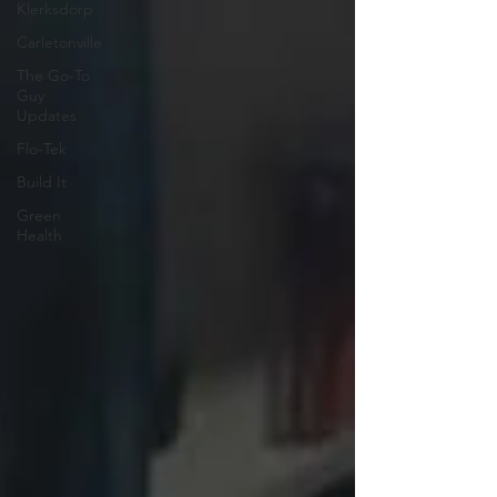
Klerksdorp
Carletonville
The Go-To
Guy
Updates
Flo-Tek
Build It
Green
Health