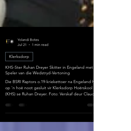
Yolandi Botes
Jul 21
1 min read
Klerksdorp
KHS-Ster Ruhan Dreyer Skitter in Engeland met
Speler van die Wedstryd-Vertoning
Die BSRI Raptors o.19-kriekettoer na Engeland het
op 'n hoë noot gesluit vir Klerksdorp Hoërskool
(KHS) se Ruhan Dreyer. Foto: Verskaf deur Claudia
Dreyer Ná ’n week van uitstaande individuele
vertonings op Engelse bodem, is die jong
alrounder reeds oppad terug na Suid-Afrika en
land hy môre-oggend op OR Tambo