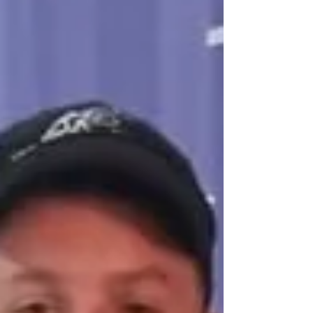
Internasionale Lughawe in Johannesburg. Dreyer
het ’n sleutelrol gespeel in die span se sukses en
sy naam as een van die toer se uitblinkers
gevestig. Uitblink-Vertonin