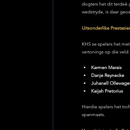
dogters het dit terdeë 
wedstryde, is daar geo
Uitsonderlike Prestasie
KHS se spelers het met t
vertonings op die veld:
Karmen Marais
Danje Reynecke
Juhanell Ollewage
Kaijah Pretorius
Hierdie spelers het tro
spanmaats.