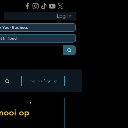
Log In
r Your Business
t In Touch
Log in / Sign up
nooi op