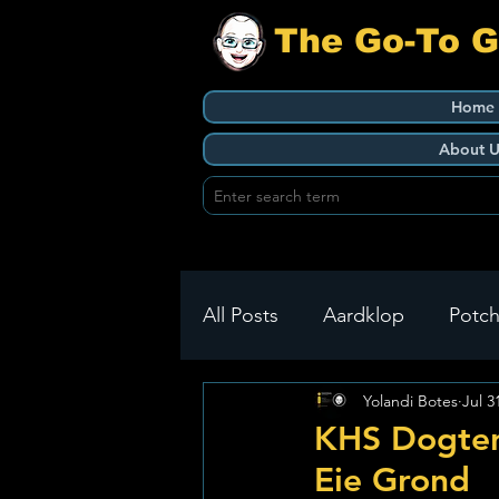
The Go-To 
Home
About U
All Posts
Aardklop
Potch
Yolandi Botes
Jul 3
Ikageng
Klerksdorp
KHS Dogters
Eie Grond
Build It
Green Health