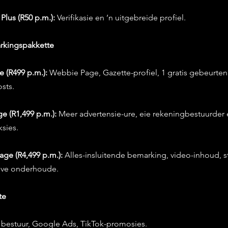
Plus (R50 p.m.):
 Verifikasie en ’n uitgebreide profiel.
rkingspakkette
e (R499 p.m.):
 Webbie Page, Gazette-profiel, 1 gratis gebeurteni
sts.
e (R1,499 p.m.):
 Meer advertensie-ure, eie rekeningbestuurder 
sies.
ge (R4,499 p.m.):
 Alles-insluitende bemarking, video-inhoud, s
ive onderhoude.
te
 bestuur, Google Ads, TikTok-promosies.