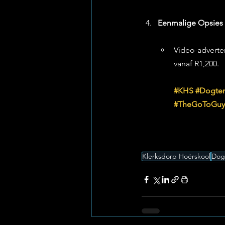
Eenmalige Opsies
Video-adverten
vanaf R1,200.
#KHS
#Dogter
#TheGoToGuy
Klerksdorp Hoërskool
Dogt