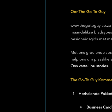
Oor The Go-To Guy
www.thegotoguy.co.za
maandelikse bladsybeso
besigheidsgids met mee
Met ons groeiende sosi
help ons om plaaslike s
Ons vertel jou stories.
The Go-To Guy Kommer
Herhalende Pakkett
Business Card 