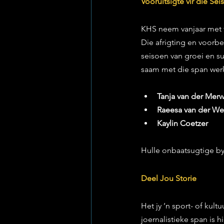
Vooruitsigte vir die Se
KHS neem vanjaar met t
Die afrigting en voorbe
seisoen van groei en su
saam met die span wer
Tanja van der Mer
Raeesa van der We
Kaylin Coetzer
Hulle onbaatsugtige by
Deel Jou Storie
Het jy ’n sport- of kul
joernalistieke span is hi