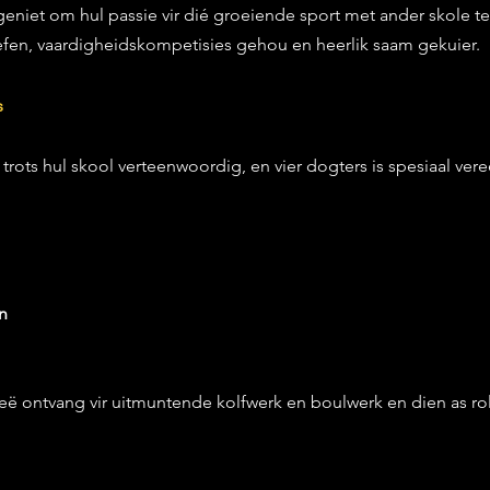
geniet om hul passie vir dié groeiende sport met ander skole te
efen, vaardigheidskompetisies gehou en heerlik saam gekuier.
s
rots hul skool verteenwoordig, en vier dogters is spesiaal veree
n
feë ontvang vir uitmuntende kolfwerk en boulwerk en dien as rol