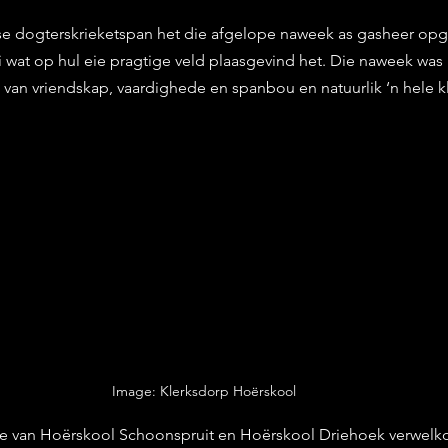
stars.
e dogterskrieketspan het die afgelope naweek as gasheer opget
 wat op hul eie pragtige veld plaasgevind het. Die naweek was n
k van vriendskap, vaardighede en spanbou en natuurlik ‘n hele 
Image: Klerksdorp Hoërskool
ne van Hoërskool Schoonspruit en Hoërskool Driehoek verwelk