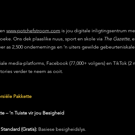
 en 
www.potchefstroom.com
 is jou digitale inligtingsentrum me
eke. Ons dek plaaslike nuus, sport en skole via 
The Gazette
, 
r as 2,500 ondernemings en ’n uiters gewilde gebeurteniskale
ale media-platforms, Facebook (77,000+ volgers) en TikTok (2 m
tories verder te neem as ooit.
siële Pakkette
e – ’n Tuiste vir jou Besigheid
Standard (Gratis):
 Basiese besigheidslys.