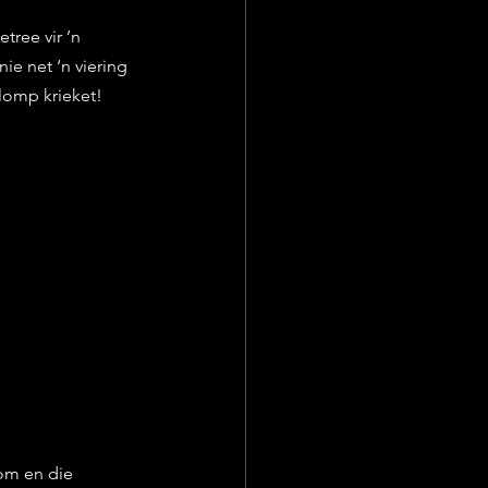
ree vir ’n 
ie net ‘n viering 
klomp krieket!
om en die 