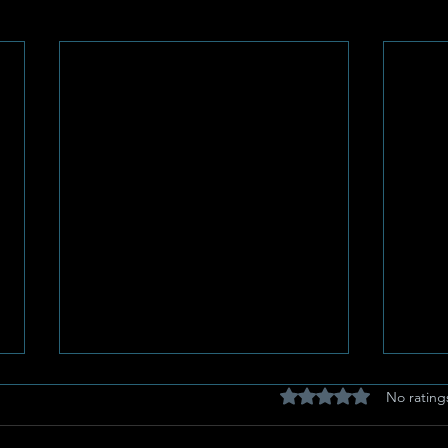
Rated 0 out of 5 stars
No rating