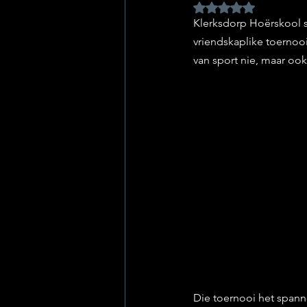
Rated NaN out of 5 
Klerksdorp Hoërskool s
vriendskaplike toernooi
van sport nie, maar oo
Die toernooi het span