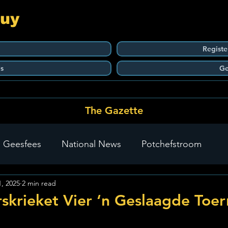
Guy
Registe
s
Ge
The Gazette
 Geesfees
National News
Potchefstroom
1, 2025
2 min read
Carletonville
The Go-To Guy Updates
Flo-Tek
krieket Vier ‘n Geslaagde Toer