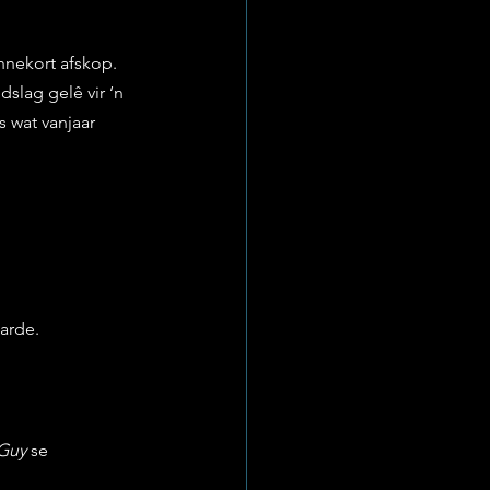
nekort afskop. 
slag gelê vir ‘n 
 wat vanjaar 
arde.
Guy
 se 