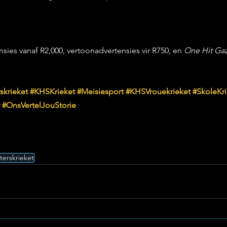
sies vanaf R2,000, vertoonadvertensies vir R750, en 
One Hit Gaz
skrieket
#KHSKrieket
#Meisiesport
#KHSVrouekrieket
#SkoleKri
#OnsVertelJouStorie
erskrieket