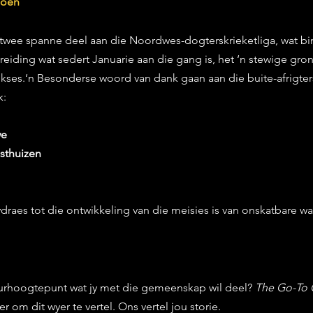
isoen
wee spanne deel aan die Noordwes-dogterskrieketliga, wat bin
reiding wat sedert Januarie aan die gang is, het ‘n stewige grond
kses.‘n Besonderse woord van dank gaan aan die buite-afrigters
k:
we
sthuizen
draes tot die ontwikkeling van die meisies is van onskatbare wa
tuurhoogtepunt wat jy met die gemeenskap wil deel? 
The Go-To 
er om dit wyer te vertel. Ons vertel jou storie.