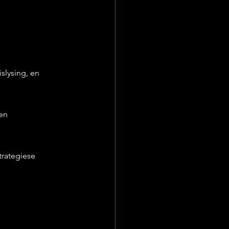
slysing, en 
en 
trategiese 