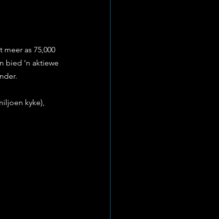
t meer as 75,000 
en bied ’n aktiewe 
nder.
iljoen kyke), 