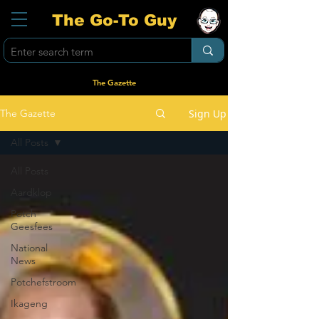
The Go-To Guy
The Gazette
Sign Up
The Gazette
All Posts
All Posts
Aardklop
Potch
Geesfees
National
News
Potchefstroom
Ikageng