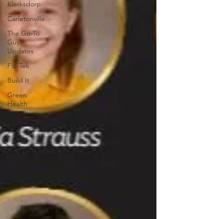
Klerksdorp
Carletonville
The Go-To
Guy
Updates
Flo-Tek
Build It
Green
Health