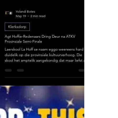
Yolandi Botes
May 19
2 min read
Klerksdorp
Agt Hoffie-Redenaars Dring Deur na ATKV
Provinsiale Semi-Finale
Laerskool La Hoff se naam eggo weereens hard en
duidelik op die provinsiale kultuurverhoog. Die
skool het amptelik aangekondig dat maar liefst agt
van hul top-redenaars deurgedring het na die
uiters mededingende semi-finale rondte van die
nasionale ATKV-Redenaarskompetisie. Foto:
Laerskool La Hoff Hierdie gesogte geleentheid
vind aanstaande Donderdag, 21 Mei 2026, by
Hoërskool Rustenburg plaas, waar die streek se
heel beste sprekers sake met die woord gaan
uitspook. Skerp Bre