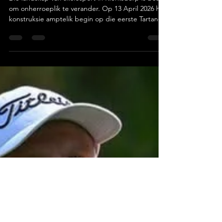
Geskiedenis in Wording: Ashton John’s Begin Bou
aan Klerksdorp se Eerste Tartan-Atletiekbaan
Die landskap van skolesport in Klerksdorp is besig
om onherroeplik te verander. Op 13 April 2026 het
konstruksie amptelik begin op die eerste Tartan-
atletiekbaan in die stad se geskiedenis, geleë by
Ashton John’s Private School. Hierdie projek is nie
meer net ’n visie op papier nie, dit is ’n tasbare
werklikheid wat reeds momentum kry. Foto:
Ashton John’s Private School ’n Nuwe Era vir
Atletiek 🌟 Hierdie baan beloof om veel meer as
net ’n sportfasiliteit te wees; dit is ’n b