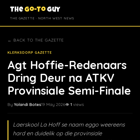
The
Go-To
Guy
THE GAZETTE · NORTH WEST NEWS
← BACK TO THE GAZETTE
KLERKSDORP GAZETTE
Agt Hoffie-Redenaars
Dring Deur na ATKV
Provinsiale Semi-Finale
By
Yolandi Botes
19 May 2026
👁️
1
views
Laerskool La Hoff se naam eggo weereens
hard en duidelik op die provinsiale