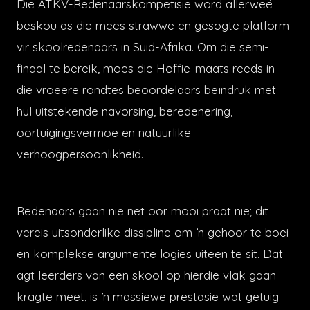
Die ATKV-Redenaarskompetisie word allerweë
beskou as die mees strawwe en gesogte platform
vir skoolredenaars in Suid-Afrika. Om die semi-
finaal te bereik, moes die Hoffie-maats reeds in
die vroeëre rondtes beoordelaars beïndruk met
hul uitstekende navorsing, beredenering,
oortuigingsvermoë en natuurlike
verhoogpersoonlikheid.
Redenaars gaan nie net oor mooi praat nie; dit
vereis uitsonderlike dissipline om ’n gehoor te boei
en komplekse argumente logies uiteen te sit. Dat
agt leerders van een skool op hierdie vlak gaan
kragte meet, is ’n massiewe prestasie wat getuig