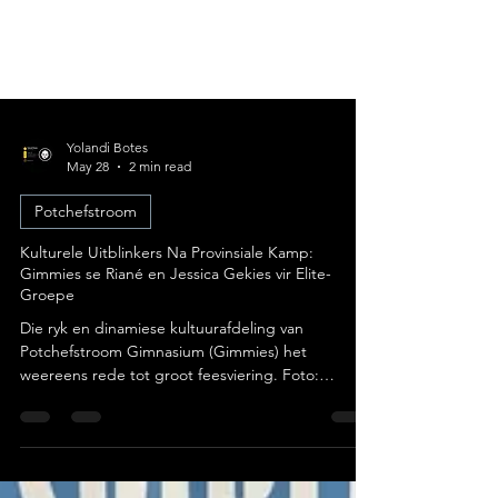
Yolandi Botes
May 28
2 min read
Potchefstroom
Kulturele Uitblinkers Na Provinsiale Kamp:
Gimmies se Riané en Jessica Gekies vir Elite-
Groepe
Die ryk en dinamiese kultuurafdeling van
Potchefstroom Gimnasium (Gimmies) het
weereens rede tot groot feesviering. Foto:
Potchefstroom Gimnasium Die skool het met
absolute trots aangekondig dat twee van hul
talentvolle kultuurleerders, Riané Breytenbach