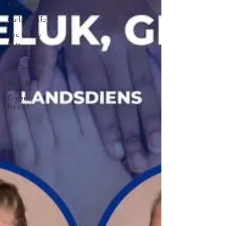
Klerksdorp
Carletonville
The Go-To
Guy
Updates
Flo-Tek
Build It
Green
Health