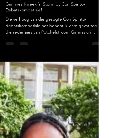
May 26
2 min read
Potchefstroom
Gimmies Kweek ’n Storm by Con Spirito-
Debatskompetisie!
Die verhoog van die gesogte Con Spirito-
debatskompetisie het behoorlik vlam gevat toe
die redenaars van Potchefstroom Gimnasium
(Gimmies) hul vlymskerp argumente, logiese
denke en formidabele standpunte ingespan het.
Foto: Potchefstroom Gimnasium Die skool se
kultuurafdeling het met groot trots ’n rits
uitsonderlike uitslae bekendgemaak wat bewys
dat Gimmie-leerders nie net op die sportveld nie,
maar ook in die akademiese en kulturele arena die
septer swaai. Met indrukwekkend