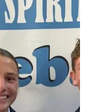
(Graad 8) and Jessica Maxwell (Graad 9), amptelik
gekies is om die gesogte Provinsiale Kamp in
Junie te verteenwoordig. Hierdie elite-insluiting
plaas albei junior Gimmies tussen die heel beste
jong kunstenaars en kultuurleie