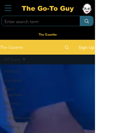
The Go-To Guy
The Gazette
Sign Up
The Gazette
All Posts
All Posts
Aardklop
Potch
Geesfees
National
News
Potchefstroom
Ikageng