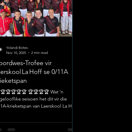
Yolandi Botes
Nov 10, 2025
2 min read
ordwes‑Trofee vir
erskool La Hoff se 0/11A
ieketspan
 🏆🏆🏆🏆🏆 🏆🏆🏆🏆 Wat ’n
elooflike seisoen het dit vir die
11A‑krieketspan van Laerskool La Hoff
wees! Hierdie jaar het hulle saam met
rskool Vastrap die trofee vir
ordwes‑wenners gedeel, ’n prestasie