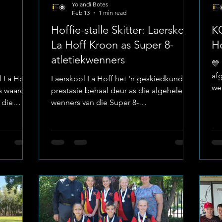
Yolandi Botes
Feb 13
1 min read
Hoffie-stalle Skitter: Laerskool
K
La Hoff Kroon as Super 8-
Ho
atletiekwenners
💛 
af
 La Hoff
Laerskool La Hoff het 'n geskiedkundige
weer hu
ys waarom
prestasie behaal deur as die algehele
dit
 die
wenners van die Super 8-
en 
rofeë en
atletiekbyeenkoms 2026 gekroon te
won
etisie in
word. Hierdie puik titel is 'n
wa
mage:
weerspieëling van die harde werk van
La
Eerste
elke Hoffie-atleet en hul toegewyde
spe
ompetisie
afrigters. Laerskool La Hoff Nuwe
ho
k, en hul
Rekordbrekers Die byeenkoms is
jo
gorie
gekenmerk deur uitsonderlike
'n
kdele vir
individuele prestasies waar verskeie
en
Groepe:
rekords gespat het: Imke Swanepoel
(o.12): Het die rekords vir die 100m, 75m-