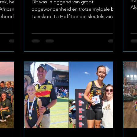
rek, het
Dit was ’n oggend van groot
Al
African
opgewondenheid en trotse mylpale by
ge
ehoorlik
Laerskool La Hoff toe die sleutels van
bev
kool La
die skool se splinternuwe Eerste Span-
sp
oux de
rugbykamer en pawiljoen amptelik aan
be
 se heel
die skoolhoof, mnr. Anton Smith,
Fo
gekom en
oorhandig is. Hierdie fasiliteit is die
Po
resultaat van ’n kragtige vennootskap
we
erskool La
tussen die skool, die sakegemeenskap
toe
ionale
en vrygewige borge. Foto: Laerskool La
di
e en mees
Hoff ’n Projek Gebore uit
va
ng
Gemeenskapsgees Die oprigting van
r sle
hierdie pragtige fasiliteit het sy
oorsprong gehad by d