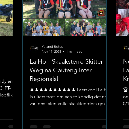
hekkies, en 150m-hekkies herskr
Yolandi Botes
Nov 11, 2025
1 min read
La Hoff Skaaksterre Skitter
No
Weg na Gauteng Inter
La
Regionals!
Kr
ndy en
3 IPT-
♟️♟️♟️♟️♟️♟️♟️♟️♟️♟️ Laerskool La Hoff
🏆
looflik
is uiters trots om aan te kondig dat nege
ong
e Kriel,
van ons talentvolle skaakleerders gekies
0/
op die
is om aan die Gauteng Inter Regionals
ge
 tydens
deel te neem wat op 6 & 7 Desember by
Lae
Image:
Emperor's Palace plaasvind. Hierdie is ’n
No