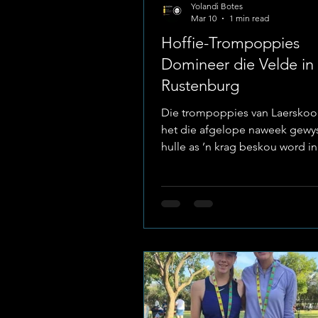
Yolandi Botes
Mar 10
1 min read
Hoffie-Trompoppies
Domineer die Velde in
Rustenburg
Die trompoppies van Laerskool
het die afgelope naweek gew
hulle as ’n krag beskou word in
sport, toe hulle met ’n string t
medaljes vanaf hul eerste komp
Rustenburg teruggekeer het. I
Laerskool La Hoff ’n Reën van 
Plekke Die "Hoffies" het die k
met presisie en grasie aangepa
harde werk is in byna elke kate
beloon. Die uitslae spreek boe
die kwaliteit van hul roetines: 
Large Non-Prop Pom: