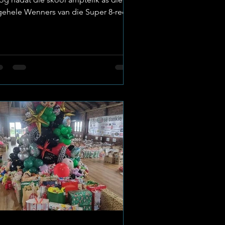
gehele Wenners van die Super 8-reeks
kroon is. Hierdie gesogte prestasie
estig La Hoff se status as 'n
ortkragbron en bring die gesogte
ker terug huis toe na Klerksdorp.
to: Laerskool La Hoff ’n Kollektiewe
ging tot Goud Die titel as algehele
nners word nie aan ’n enkele span
geken nie, maar is die resultaat van
e gekombineerde punte en prestasies
n elke span wat deelgeneem het. D