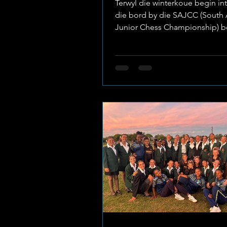
Terwyl die winterkoue begin int
die bord by die SAJCC (South 
Junior Chess Championship) b
warm geword vir een van Laers
Hoff se eie skaak-sterre. Hanr
Kock het onlangs teen die land
beste junior spelers te staan 
met ’n uitstekende vertoning
teruggekeer huis toe. Foto: La
Hoff Strategiese Vernuf op Nas
Vlak Die SAJCC is die grootst
kompeterende platform vir jo
skaakspelers in Suid-Afrika, waa