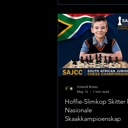
onderskeie wedstryde te beklin
Foto:Laerskool La Hoff Wedstr
& Hoogtepunte 🏑 O/11-Dogte
Oorwinning teen Laerskool Or
Eerste Dogterspan: Oorwinnin
Laerskool Orkney Geleentheids
Skool: Laerskool La Hoff (Hoffi
Yolandi Botes
May 13
1 min read
Hoffie-Slimkop Skitter
Nasionale
Skaakkampioenskap