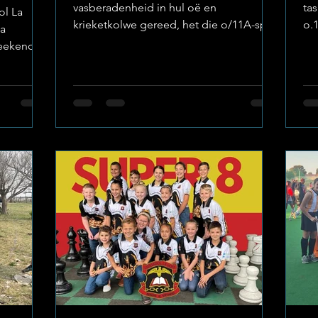
vasberadenheid in hul oë en
tas
ol La
krieketkolwe gereed, het die o/11A-span
o.
 a
van Laerskool La Hoff hul plek in die
di
eekend at
Noordwes-finaal verseker ná ’n
La
ng away
oorwinning teen Laerskool Rustenburg.
ta
’n Semi-finaal wat alles geverg het, en
we
of heart,
ons Hoffies het gewys waarvan hul
de
ery
gemaak is! Dis nie net ’n wen nie, dis ’n
hal
. Image:
bewys van spanwerk,
om a
eep
deursettingsvermoë en Hoffie-gees op
Ho
es, the
sy beste. Image: Laerskool La Hoff 🔥
Ho
alent but
Oorwinning in die Semi-finaal Met
in
line on
strategiese boulwerk, slim
ge
urned