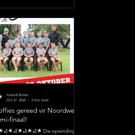
t hul toewyding, gees en krag as span
klemtoon. Image: Laerskool La Hoff
 ’n Prestasie met Gees en Spanwerk
hoewel die eindstryd uiteindelik nie
n plaasvind nie weens
ersomstandighede, het ons seuns
idelik bewys dat hulle kampioene in
t en siel
Yolandi Botes
Oct 27, 2025
2 min read
ffies gereed vir Noordwes
mi-finaal!
🌟🏏🌟🏏🌟🏏🌟🏏🌟 Die opwinding is