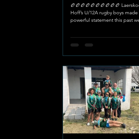
🏉🏉🏉🏉🏉🏉🏉🏉🏉🏉 Laersko
Hoff’s U/12A rugby boys made
powerful statement this past w
the Jaru 7’s tournament - walki
undefeated! With energy,
determination, and a whole lot 
these young players took on ev
challenge and came out on top
Laerskool La Hoff 💥 Clean Sw
Victory Winning all their match
Hoffies displayed not just raw t
excellent teamwork and discip
the field. Their performance t
heads and e