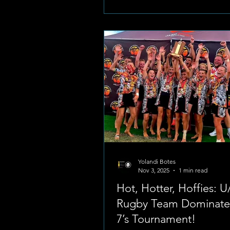
Laerskool La Hoff Met vasbera
fokus en uitstekende spel het h
plek losgespeel in die o/13 N
Interprovinsiale Toernooi-span 
prestasie wat net die beste van
behaal. 🏆 Hierdie span sal La
Yolandi Botes
Nov 3, 2025
1 min read
Hot, Hotter, Hoffies: 
Rugby Team Dominate
7’s Tournament!