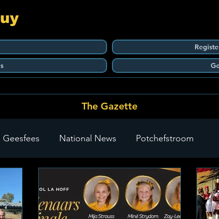
Guy
Registe
s
Ge
The Gazette
 Geesfees
National News
Potchefstroom
Carletonville
The Go-To Guy Updates
Flo-Tek