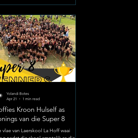
leentheid (North-West
ummajorettes & Cheerleading Event),
t op Saterdag, 23 Mei 2026, plaasvind.
to: Laerskool La Hoff Die skool het ’n
e uitnodiging aan die hele
meenskap gerig om die pawiljoene
l te maak en die provi
Yolandi Botes
Apr 21
1 min read
ffies Kroon Hulself as
nings van die Super 8
e vlae van Laerskool La Hoff waai
og nadat die skool amptelik as die