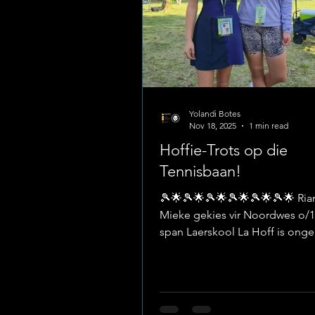
Yolandi Botes
Nov 18, 2025
1 min read
Hoffie-Trots op die
Tennisbaan!
🎾🌟🎾🌟🎾🌟🎾🌟🎾🌟🎾🌟 Ria
Mieke gekies vir Noordwes o/1
span Laerskool La Hoff is onge
trots op Riandy Booyse en Miek
wat hierdie naweek hul talent 
tennisbaan ten toon gestel het
die Noordwes Tennis Proewe. 