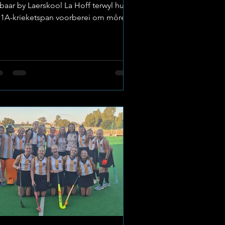
baar by Laerskool La Hoff terwyl hul
11A-krieketspan voorberei om môre in
e Noordwes semi-finaal teen
erskool Rustenburg te speel. Hierdie
lentvolle jong span het deur harde
rk, spanpoging en
ursettingsvermoë hul plek in die
feindronde verdien, en nou is dit tyd
lles te gee. Image: Laerskool La
ff 💪 ’n Seisoen vol groei en gees Die
ffies het die seisoen deur met
drukwekkende vasberadenheid
speel. Met elke w