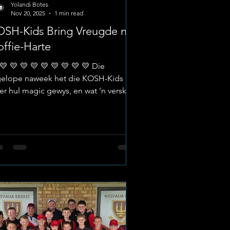
Yolandi Botes
Nov 20, 2025
1 min read
OSH-Kids Bring Vreugde na
ffie-Harte
💛 💛 💛 💛 💛 💛 💛 💛 💛 Die
gelope naweek het die KOSH-Kids
l magic gewys, en wat ’n verskil
 gemaak het! Met ’n hart vir kinders
’n passie vir gee, het hierdie
derlike inisiatief talle kinderharte
rm en gelukkig gemaak. Image:
erskool La Hoff Liefde in Aksie Met
letjies, glimlagte en sorg is daar
op en vreugde gesaai onder ons
ngste gesiggies. Dit was meer as net
 besoek, dit was 'n ervaring van omgee
 gemeenskapsgees. Laerskool La Hof