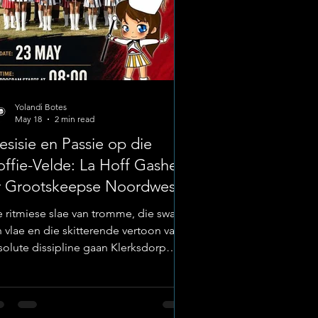
Yolandi Botes
May 18
2 min read
esisie en Passie op die
ffie-Velde: La Hoff Gasheer
ir Grootskeepse Noordwes-
rompoppiefees
e ritmiese slae van tromme, die swaai
n vlae en die skitterende vertoon van
solute dissipline gaan Klerksdorp
erdie komende naweek op sy voete
 Laerskool La Hoff is die trotse
sheer vir die gesogte Noordwes
ompoppie- en Cheerleading-