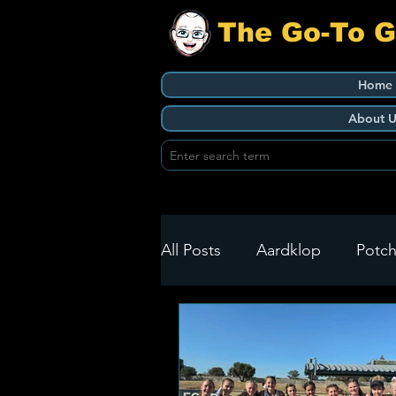
The Go-To 
Home
About U
All Posts
Aardklop
Potch
Ikageng
Klerksdorp
Build It
Green Health