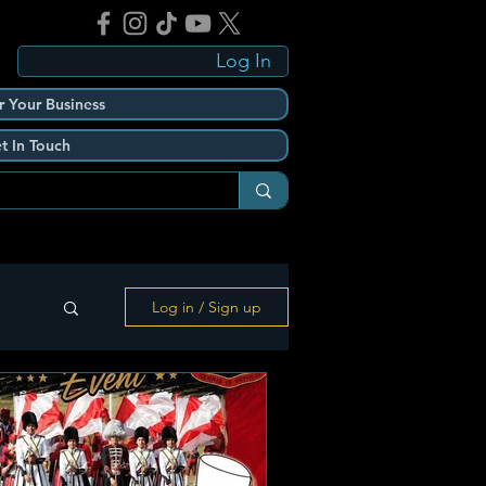
Log In
r Your Business
t In Touch
Log in / Sign up