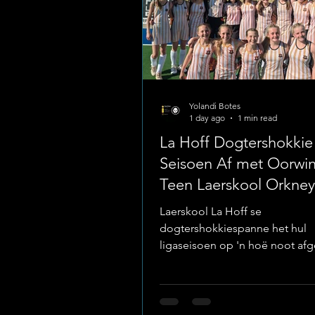
Yolandi Botes
1 day ago
1 min read
La Hoff Dogtershokkie
Seisoen Af met Oorwi
Teen Laerskool Orkney
Laerskool La Hoff se
dogtershokkiespanne het hul
ligaseisoen op 'n hoë noot af
deur oorwinnings teen Laersko
te behaal. Sowel die O/11- as d
Eerstespan-dogters het uitste
en gees op die veld getoon o