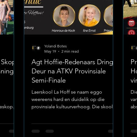
Yolandi Botes
May 19
2 min read
 Skop
Agt Hoffie-Redenaars Dring
Pr
nnings
Deur na ATKV Provinsiale
Ho
Semi-Finale
v
T
Laerskool La Hoff se naam eggo
Di
weereens hard en duidelik op die
va
geskop
provinsiale kultuurverhoog. Die skool
ab
ol Orkney
het amptelik aangekondig dat maar
hi
ie
liefst agt van hul top-redenaars
hê.
kende spel
deurgedring het na die uiters
ga
m hul
mededingende semi-finale rondte van
Tr