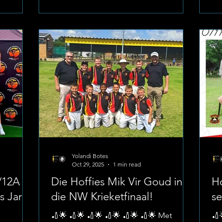
denheid,
besonderse prestasie en ’n bewys van
wa
ulle hul
hul harde werk, strategiese vernuf en
be
oordwes
toewyding aan die sport. Image:
🏏
– ’n
Laerskool La Hoff 🏅 Gekose Leerders:
Al
 die beste
Fleur Paarlberg Hanroux de Kock
ko
Leamay Lang Katrijn Paarlberg Donavan
we
Butler Joe Thiart Aiden H
du
har
Yolandi Botes
Oct 29, 2025
1 min read
U/12A
Die Hoffies Mik Vir Goud in
Ho
s Jaru
die NW Krieketfinaal!
se
🏏🌟 🏏🌟 🏏🌟 🏏🌟 🏏🌟 🏏🌟 Met
🏏