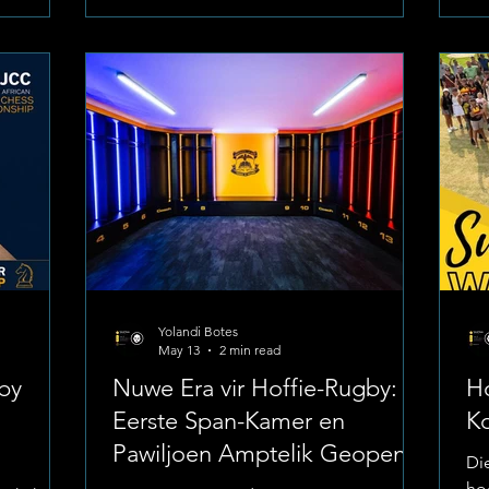
k.
die nasionale ATKV-
ge
yduitslae
Redenaarskompetisie. Foto: Laerskool
Dr
rspan:
La Hoff Hierdie gesogte geleentheid
wa
kney 🏑
vind aanstaande Donderdag, 21 Mei
Fo
g teen
2026, by Hoërskool Rustenburg plaas,
op
oorsig:
waar die streek se heel beste sprekers
ge
es)
sake met die woord gaan uitspook.
vo
Skerp Bre
Yolandi Botes
May 13
2 min read
 by
Nuwe Era vir Hoffie-Rugby:
Ho
Eerste Span-Kamer en
Ko
Pawiljoen Amptelik Geopen
Di
ho