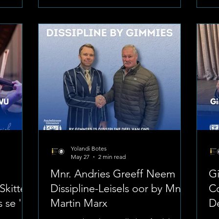
a
bewys deur in hul getalle op te daag om
Br
lereerste
die kosbaarste geskenk van almal te
Ma
s as 'n
skenk: die geskenk van lewe. Foto:
di
. Lof vir
Potchefstroom Gimnasium Met die land
te
s Naas
se bloedvoorraad wat deurlopend onder
ins
 die
strawwe druk verkeer, he
tu
en 
Yolandi Botes
May 27
2 min read
Mnr. Andries Greeff Neem
G
kitter
Dissipline-Leisels oor by Mnr.
Co
 se 'In
Martin Marx
D