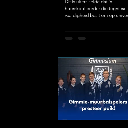
Dit is uiters selde dat ’n
hoërskoolleerder die tegniese
vaardigheid besit om op univers
saam te speel, maar vir Nico Sm
kranige Graad 11-leerder van
Potchefstroom Gimnasium, is d
’n lewenswyse. Foto: Potchefs
Gimnasium Die skoolgemeens
van absolute trots ná Nico se s
optrede verlede Saterdag as d
die gesogte NWU (Noordwes-
Universiteit) Simfonie-orkes se
glansproduksie, In Blue. Nico h
volgestaan op die g