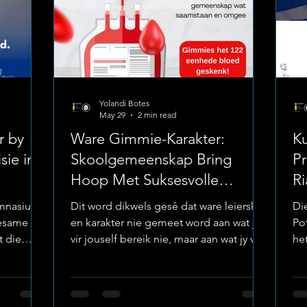
Yolandi Botes
May 29
2 min read
r by
Ware Gimmie-Karakter:
Ku
ie in
Skoolgemeenskap Bring
Pr
Hoop Met Suksesvolle
Ri
Bloedskenkprojek
El
imnasium
Dit word dikwels gesê dat ware leierskap
Di
tesame
en karakter nie gemeet word aan wat jy
Po
t die
vir jouself bereik nie, maar aan wat jy vir
he
ande
jou gemeenskap gee. Die leerders,
Fo
A Awards-
personeel en ouers van Potchefstroom
sk
to:
Gimnasium (Gimmies) het hierdie week
aa
rdie
weer daardie woorde met tasbare aksie
tal