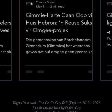
Yolandi Botes
May 11
2 min read
Gimmie-Harte Gaan Oop vir
G
elers
Huis Hebron: ’n Reuse Sukses
li
dwes
vir Omgee-projek
🏑 🏑 🏑 🏑 🏑 
Po
Die gemeenskap van Potchefstroom
ho
om
Gimnasium (Gimmies) het weereens
hul
aat nie;
gewys dat hul omgee geen grense ken
et onlangs
nie. Die onlangse Huis Hebron Omgee-
le vlak ’n
projek het alle verwagtinge oortref,
u. Sewe
danksy die oorweldigende vrygewigheid
et onlangs
van ouers en leerders wat hande gevat
r hulle
het om ’n tasbare verskil in die lewens
iding by
van ander te maak. Foto: Potchefstroom
l
Gimnasium ’n Inspirerende Gees van
Welwillendheid Die Gimmie-familie
Rights Reserved - The Go-To Guy © ™ (Pty) Ltd 2018 - 2026
ordwes-
staan bekend vir hul uitnemendheid op
Site design and built by Digital Guy
in
die sportveld en in die klaskamer, maar