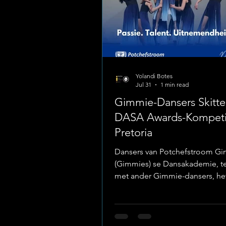
Yolandi Botes
Jul 31
1 min read
Gimmie-Dansers Skitte
DASA Awards-Kompetis
Pretoria
Dansers van Potchefstroom G
(Gimmies) se Dansakademie, 
met ander Gimmie-dansers, he
afgelope skoolvakansie uitsta
sukses behaal tydens die DAS
danskompetisie in Pretoria. Fo
Potchefstroom Gimnasium Hie