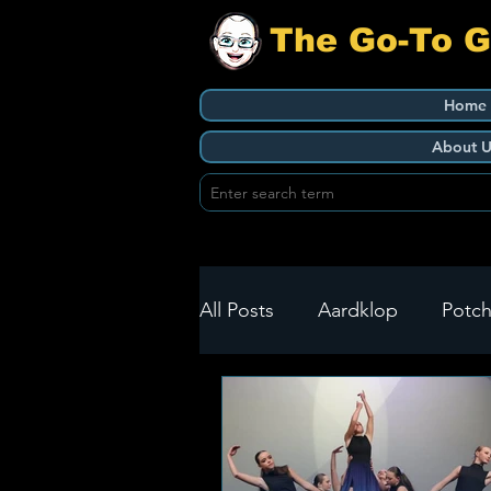
The Go-To 
Home
About U
All Posts
Aardklop
Potch
Ikageng
Klerksdorp
Build It
Green Health