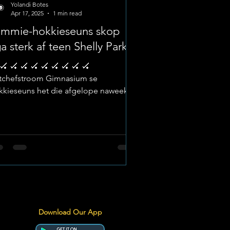
Yolandi Botes
Apr 17, 2025
1 min read
immie-hokkieseuns skop
ga sterk af teen Shelly Park
🏑 🏑 🏑 🏑 🏑
tchefstroom Gimnasium se
kkieseuns het die afgelope naweek
 liga uitstekend begin met ‘n reeks...
Download Our App