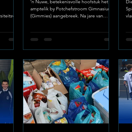
’n Nuwe, betekenisvolle hoofstuk het
Di
amptelik by Potchefstroom Gimnasium
Sp
iteitsvlak
(Gimmies) aangebreek. Na jare van
vl
it, ’n
standvastige en toegewyde diens, gee
Po
die geliefde dissiplinehoof, mnr. Martin
hu
it reeds
Marx, die leisels oor aan sy opvolger,
en
troom
mnr. Andries Greeff. Foto:
he
kap bars
Potchefstroom Gimnasium Hierdie
Di
kitterende
strategiese leierskapwending merk die
gro
eel van
einde van ’n merkwaardige era, maar lui
be
terselfdertyd ’n nuwe seisoen in waar die
lee
 nuutste
skool se rotsvaste waardestelsel en
ma
et sy plek
fokus op karaktervorming deurlopend
ar
voort
in