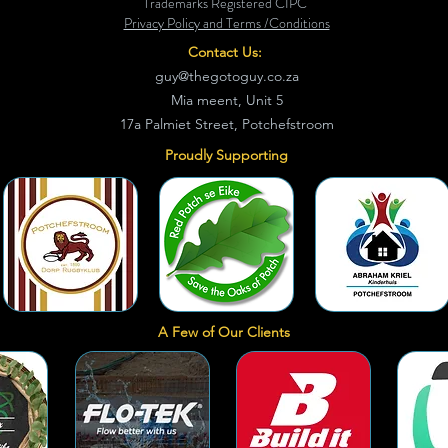
Trademarks Registered CIPC
hie
Privacy Policy and Terms /Conditions
Contact Us:
guy@thegotoguy.co.za
Mia meent, Unit 5
17a Palmiet Street, Potchefstroom
Proudly Supporting
A Few of Our Clients