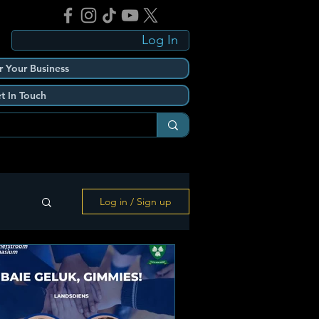
Log In
r Your Business
t In Touch
Log in / Sign up