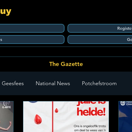
Guy
Registe
s
Ge
The Gazette
 Geesfees
National News
Potchefstroom
Carletonville
The Go-To Guy Updates
Flo-Tek