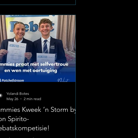
eytenbach (Graad 8) and Jessica
xwell (Graad 9), amptelik gekies is om
e gesogte Provinsiale Kamp in Junie
 verteenwoordig. Hierdie elite-
luiting plaas albei junior Gimmies
ssen die heel beste jong kunstenaars
kultuurleie
Yolandi Botes
May 26
2 min read
immies Kweek ’n Storm by
n Spirito-
ebatskompetisie!