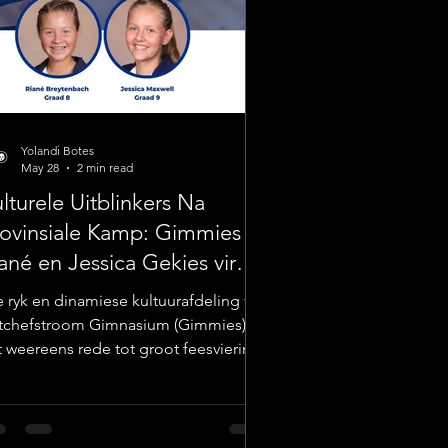
Yolandi Botes
May 28
2 min read
lturele Uitblinkers Na
ovinsiale Kamp: Gimmies se
ané en Jessica Gekies vir
ite-Groepe
e ryk en dinamiese kultuurafdeling van
tchefstroom Gimnasium (Gimmies)
t weereens rede tot groot feesviering.
to: Potchefstroom Gimnasium Die
ool het met absolute trots
ngekondig dat twee van hul
entvolle kultuurleerders, Riané