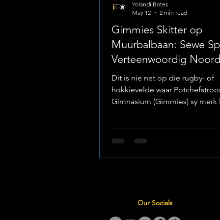
Yolandi Botes
May 12
2 min read
Gimmies Skitter op
Muurbalbaan: Sewe Sp
Verteenwoordig Noor
Dit is nie net op die rugby- of
hokkievelde waar Potchefstro
Gimnasium (Gimmies) sy merk l
die skool se muurbalspelers h
gewys dat hulle ook op nasiona
krag is om mee rekening te ho
van die skool se top-spelers h
teruggekeer van Nelspruit, waa
Noordwes met groot onderske
die gesogte SA Country Festiva
verteenwoordig het. Foto:
Our Socials
Potchefstroom Gimnasium No
Trots in Nelspruit Die toernooi 