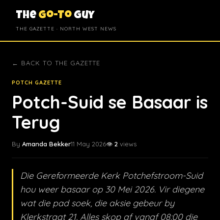
The
Go-To
Guy
THE GAZETTE · NORTH WEST NEWS
← BACK TO THE GAZETTE
POTCH GAZETTE
Potch-Suid se Basaar is
Terug
By
Amanda Bekker
11 May 2026
👁️
2
views
Die Gereformeerde Kerk Potchefstroom-Suid
hou weer basaar op 30 Mei 2026. Vir diegene
wat die pad soek, die aksie gebeur by
Klerkstraat 21. Alles skop af vanaf 08:00 die