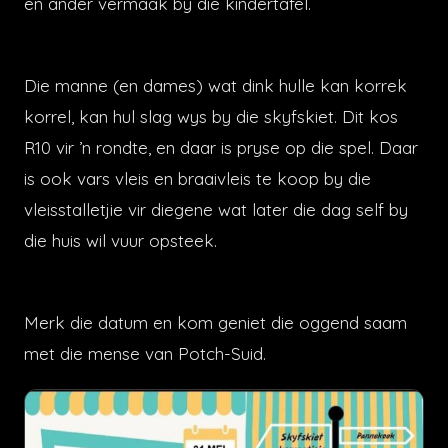
en ander vermaak by die kindertafel.
Die manne (en dames) wat dink hulle kan korrek
korrel, kan hul slag wys by die skyfskiet. Dit kos
R10 vir ’n rondte, en daar is pryse op die spel. Daar
is ook vars vleis en braaivleis te koop by die
vleisstalletjie vir diegene wat later die dag self by
die huis wil vuur opsteek.
Merk die datum en kom geniet die oggend saam
met die mense van Potch-Suid.