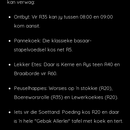
kan verwag:
Ontbyt: Vir R35 kan jy tussen 08:00 en 09:00
kom aansit.
Pannekoek: Die klassieke basaar-
stapelvoedsel kos net R5.
Lekker Etes: Daar is Kerrie en Rys teen R40 en
Braaiborde vir R60.
Peuselhappies: Worsies op ’n stokkie (R20),
Boereworsrolle (R35) en Lewerkoekies (R20).
Iets vir die Soettand: Poeding kos R20 en daar
is ’n hele "Gebak Allerlei" tafel met koek en tert.