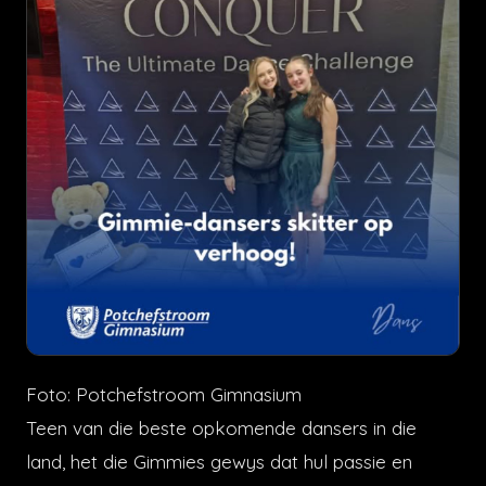
Foto: Potchefstroom Gimnasium
Teen van die beste opkomende dansers in die
land, het die Gimmies gewys dat hul passie en