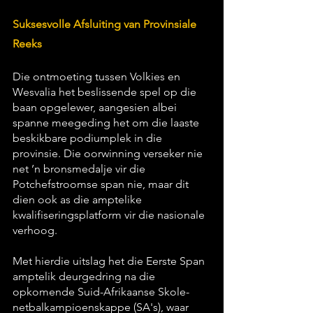
Suksesvolle Afsluiting van Provinsiale 
Reeks
Die ontmoeting tussen Volkies en 
Wesvalia het beslissende spel op die 
baan opgelewer, aangesien albei 
spanne meegeding het om die laaste 
beskikbare podiumplek in die 
provinsie. Die oorwinning verseker nie 
net ’n bronsmedalje vir die 
Potchefstroomse span nie, maar dit 
dien ook as die amptelike 
kwalifiseringsplatform vir die nasionale 
verhoog.
Met hierdie uitslag het die Eerste Span 
amptelik deurgedring na die 
opkomende Suid-Afrikaanse Skole-
netbalkampioenskappe (SA's), waar 