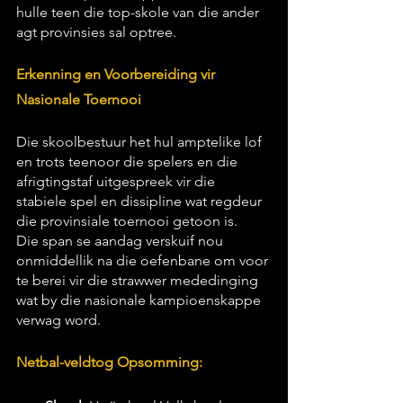
hulle teen die top-skole van die ander 
agt provinsies sal optree.
Erkenning en Voorbereiding vir 
Nasionale Toernooi
Die skoolbestuur het hul amptelike lof 
en trots teenoor die spelers en die 
afrigtingstaf uitgespreek vir die 
stabiele spel en dissipline wat regdeur 
die provinsiale toernooi getoon is.
Die span se aandag verskuif nou 
onmiddellik na die oefenbane om voor 
te berei vir die strawwer mededinging 
wat by die nasionale kampioenskappe 
verwag word.
Netbal-veldtog Opsomming: