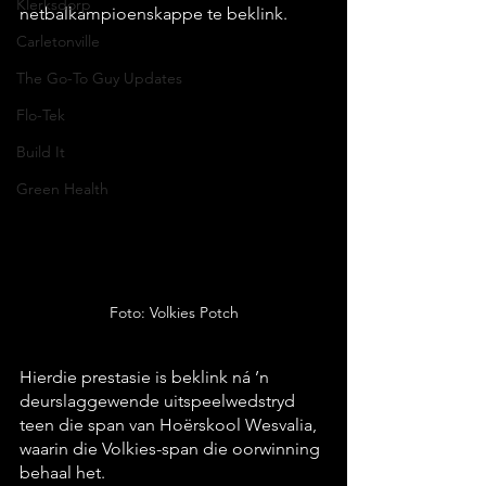
Klerksdorp
netbalkampioenskappe te beklink.
Carletonville
The Go-To Guy Updates
Flo-Tek
Build It
Green Health
Foto: Volkies Potch
Hierdie prestasie is beklink ná ’n 
deurslaggewende uitspeelwedstryd 
teen die span van Hoërskool Wesvalia, 
waarin die Volkies-span die oorwinning 
behaal het.