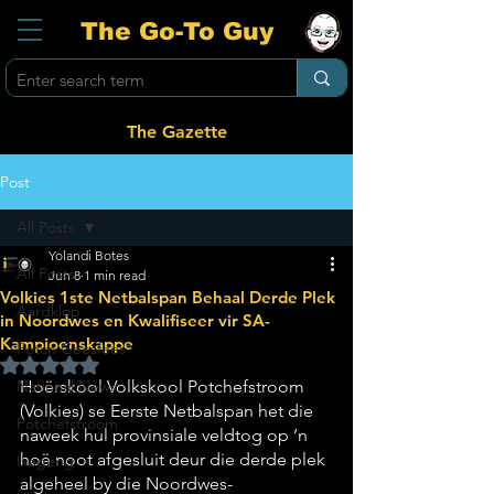
The Go-To Guy
The Gazette
Post
All Posts
Yolandi Botes
All Posts
Jun 8
1 min read
Volkies 1ste Netbalspan Behaal Derde Plek
Aardklop
in Noordwes en Kwalifiseer vir SA-
Kampioenskappe
Potch Geesfees
Rated NaN out of 5 stars.
National News
Hoërskool Volkskool Potchefstroom 
(Volkies) se Eerste Netbalspan het die 
Potchefstroom
naweek hul provinsiale veldtog op ’n 
hoë noot afgesluit deur die derde plek 
Ikageng
algeheel by die Noordwes-