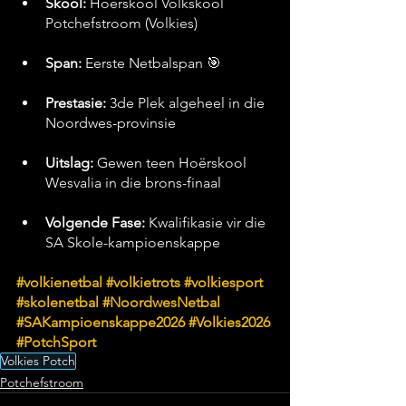
Skool:
 Hoërskool Volkskool 
Potchefstroom (Volkies)
Span:
 Eerste Netbalspan 🎯
Prestasie:
 3de Plek algeheel in die 
Noordwes-provinsie
Uitslag:
 Gewen teen Hoërskool 
Wesvalia in die brons-finaal
Volgende Fase:
 Kwalifikasie vir die 
SA Skole-kampioenskappe
#volkienetbal
#volkietrots
#volkiesport
#skolenetbal
#NoordwesNetbal
#SAKampioenskappe2026
#Volkies2026
#PotchSport
Volkies Potch
Potchefstroom