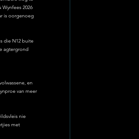
 & Wynfees 2026 
aar is oorgenoeg 
s die N12 buite 
ie agtergrond 
 volwassene, en 
 wynproe van meer 
ldsvleis nie 
tjies met 