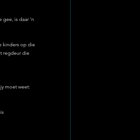
 gee, is daar 'n 
e kinders op die 
t regdeur die 
t jy moet weet:
is