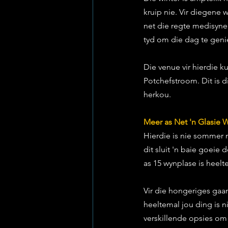
kruip nie. Vir diegene w
net die regte medisyne.
tyd om die dag te geni
Die venue vir hierdie 
Potchefstroom. Dit is d
herkou.
Meer as Net 'n Glasie 
Hierdie is nie sommer n
dit sluit 'n baie goeie
as 15 wynplase is heelte
Vir die hongeriges gaan
heeltemal jou ding is n
verskillende opsies om