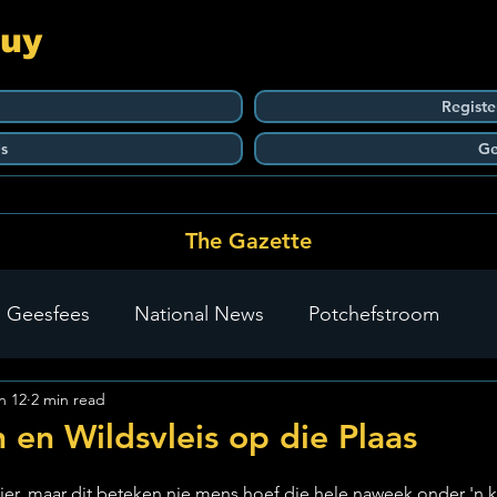
Guy
Registe
s
Ge
The Gazette
 Geesfees
National News
Potchefstroom
n 12
2 min read
Carletonville
The Go-To Guy Updates
Flo-Tek
 en Wildsvleis op die Plaas
stars.
 hier, maar dit beteken nie mens hoef die hele naweek onder 'n