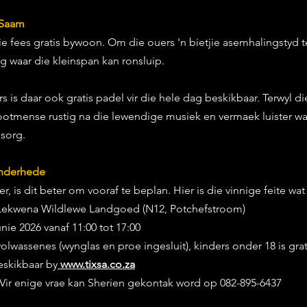
 Saam
e fees gratis bywoon. Om die ouers 'n bietjie asemhalingstyd te
ig waar die kleinspan kan ronsluip.
s is daar ook gratis padel vir die hele dag beskikbaar. Terwyl di
ootmense rustig na die lewendige musiek en vermaek luister wa
 sorg.
onderhede
ker, is dit beter om vooraf te beplan. Hier is die vinnige feite wa
 Lekwena Wildlewe Landgoed (N12, Potchefstroom)
nie 2026 vanaf 11:00 tot 17:00
olwassenes (wynglas en proe ingesluit), kinders onder 18 is grat
eskikbaar by
www.tixsa.co.za
Vir enige vrae kan Sherien gekontak word op 082-895-6437 