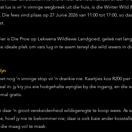
at lus is vir 'n vinnige wegbreek uit die huis, is die Winter Wild
 Die fees vind plaas op 27 Junie 2026 van 11:00 tot 17:00, so d
et.
kuier is Die Proe op Lekwena Wildlewe Landgoed, geleë net lang
ie ideale plek om vars lug in te asem terwyl die wild iewers in d
Wyn
et nog 'n vinnige stop vir 'n drankie nie. Kaartjies kos R200 per
 deal in: jy kry jou eie hoëgehalte wynglas by die ingang, en die
mal gratis.
 daar 'n groot verskeidenheid wildsgeregte te koop wees. As wi
ie, hoef jy nie te bekommer nie; daar is ook baie ander kosstalle
 die maag vol te maak.