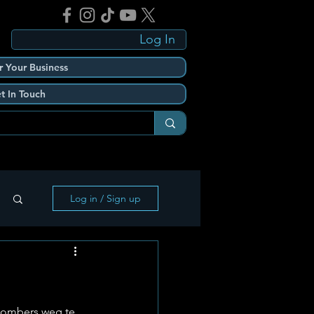
Log In
r Your Business
t In Touch
Log in / Sign up
 kombers weg te 