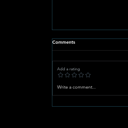
Comments
Add a rating
Potchefstroom Pulse:
Write a comment...
Celebrating Heritage,
Artistic Mastery, and
Women’s Day