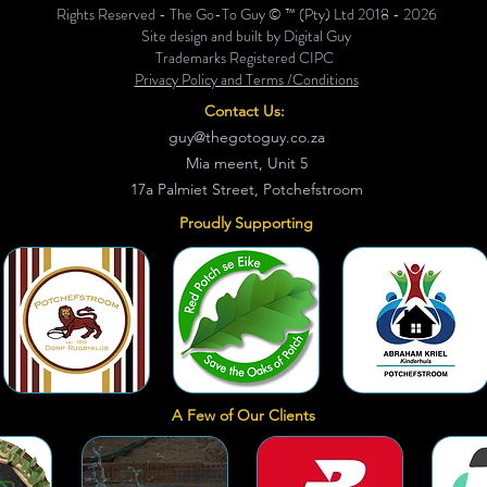
Rights Reserved - The Go-To Guy © ™ (Pty) Ltd 2018 - 2026
Site design and built by Digital Guy
Trademarks Registered CIPC
Privacy Policy and Terms /Conditions
Contact Us:
guy@thegotoguy.co.za
Mia meent, Unit 5
17a Palmiet Street, Potchefstroom
Proudly Supporting
A Few of Our Clients