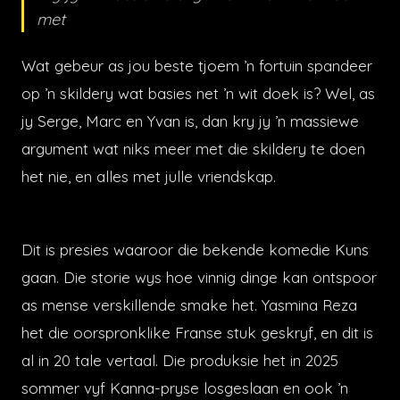
met
Wat gebeur as jou beste tjoem ’n fortuin spandeer
op ’n skildery wat basies net ’n wit doek is? Wel, as
jy Serge, Marc en Yvan is, dan kry jy ’n massiewe
argument wat niks meer met die skildery te doen
het nie, en alles met julle vriendskap.
Dit is presies waaroor die bekende komedie Kuns
gaan. Die storie wys hoe vinnig dinge kan ontspoor
as mense verskillende smake het. Yasmina Reza
het die oorspronklike Franse stuk geskryf, en dit is
al in 20 tale vertaal. Die produksie het in 2025
sommer vyf Kanna-pryse losgeslaan en ook ’n