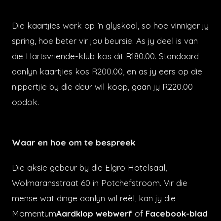
Die kaartjies werk op ’n glyskaal, so hoe vinniger jy
spring, hoe beter vir jou beursie. As jy deel is van
die Hartsvriende-klub kos dit R180.00. Standaard
aanlyn kaartjies kos R200.00, en as jy eers op die
nippertjie by die deur wil koop, gaan jy R220.00
opdok.
Waar en hoe om te bespreek
Die aksie gebeur by die Elgro Hotelsaal,
Wolmaransstraat 60 in Potchefstroom. Vir die
mense wat dinge aanlyn wil reël, kan jy die
Momentum
Aardklop webwerf
of
Facebook-blad