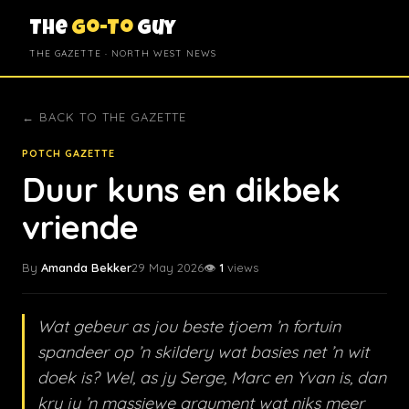
The
Go-To
Guy
THE GAZETTE · NORTH WEST NEWS
← BACK TO THE GAZETTE
POTCH GAZETTE
Duur kuns en dikbek
vriende
By
Amanda Bekker
29 May 2026
👁️
1
views
Wat gebeur as jou beste tjoem ’n fortuin
spandeer op ’n skildery wat basies net ’n wit
doek is? Wel, as jy Serge, Marc en Yvan is, dan
kry jy ’n massiewe argument wat niks meer